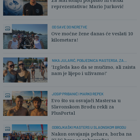
Za Marsoniju potpisao hrvatski
reprezentativac Mario Jurković
OD SAVE DO NERETVE
Ove moćne žene danas će veslati 10
kilometara!
NIKA JULARIĆ, POBJEDNICA MASTERSA, ZA
PLUSPORTAL:
'Izgleda kao da se mučimo, ali zaista
nam je lijepo i uživamo!'
JOSIP PRIBANIĆ I MARKO REPEK
Evo što su osvajači Mastersa u
Slavonskom Brodu rekli za
PlusPortal
ODBOJKAŠKI MASTERS U SLAONSKOM BRODU
Nakon osvajanja pehara, borba na
37 °C brzo se zaboravlja!