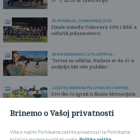
35. MEMORIJAL ZVONKO MIKOLČEVIĆ
Finale između Vukovara 1991 i BSK-a
odlučili jedanaesterci
DAVOR BOGDANOVIĆ ZA PLUSPORTAL:
'Tereni su odlični. Nadam se da će u
nedjelju biti više publike.'
JUČER SU ODIGRANE POLUFINALNE UTAKMICE
Evo tko će igrati u finalu Memorijala
'Zvonko Mikolčević' u Ruščici
Brinemo o Vašoj privatnosti
Učitaj još članaka
Više o našim Politikama zaštite privatnosti te Politikama
kolačića možete pročitati ovdje:
Politika zaštite