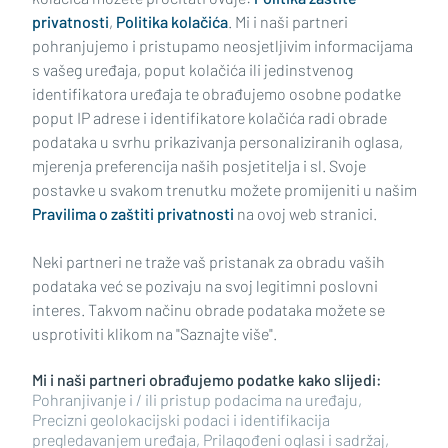
privatnosti
,
Politika kolačića
. Mi i naši partneri
pohranjujemo i pristupamo neosjetljivim informacijama
s vašeg uređaja, poput kolačića ili jedinstvenog
identifikatora uređaja te obrađujemo osobne podatke
poput IP adrese i identifikatore kolačića radi obrade
podataka u svrhu prikazivanja personaliziranih oglasa,
mjerenja preferencija naših posjetitelja i sl. Svoje
Impressum
Uvjeti korištenja
Politika privatnosti
postavke u svakom trenutku možete promijeniti u našim
Pravilima o zaštiti privatnosti
na ovoj web stranici.
Politika kolačića
Kontakt
Pritužbe
Suradnici
Neki partneri ne traže vaš pristanak za obradu vaših
Oglašavanje
podataka već se pozivaju na svoj legitimni poslovni
interes. Takvom načinu obrade podataka možete se
RUBRIKE
usprotiviti klikom na "Saznajte više".
Mi i naši partneri obrađujemo podatke kako slijedi:
BRODSKO-POSAVSKA ŽUPANIJA
Pohranjivanje i / ili pristup podacima na uređaju,
Precizni geolokacijski podaci i identifikacija
pregledavanjem uređaja, Prilagođeni oglasi i sadržaj,
POŽEŠKO-SLAVONSKA ŽUPANIJA