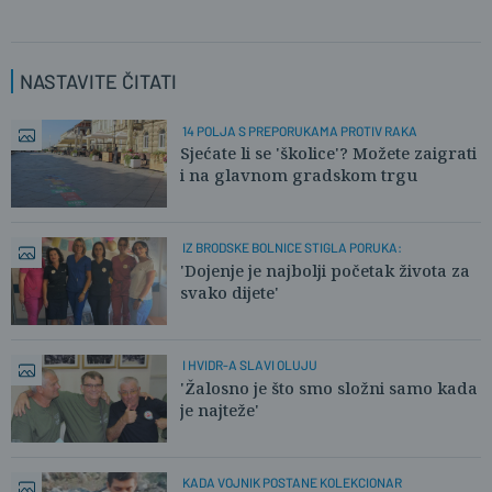
NASTAVITE ČITATI
14 POLJA S PREPORUKAMA PROTIV RAKA
Sjećate li se 'školice'? Možete zaigrati
i na glavnom gradskom trgu
IZ BRODSKE BOLNICE STIGLA PORUKA:
'Dojenje je najbolji početak života za
svako dijete'
I HVIDR-A SLAVI OLUJU
'Žalosno je što smo složni samo kada
je najteže'
KADA VOJNIK POSTANE KOLEKCIONAR