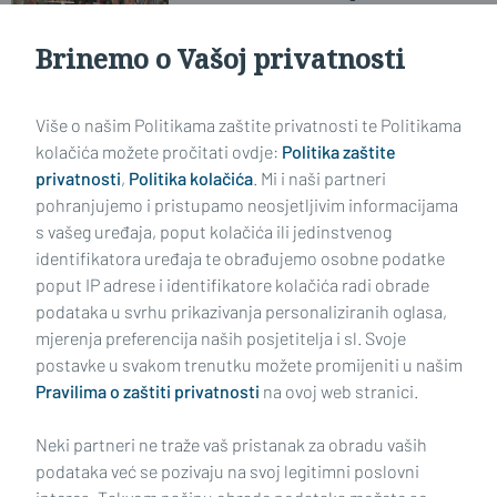
punoljetnosti u Gornjim
Andrijevcima
Brinemo o Vašoj privatnosti
Učitaj još članaka
Više o našim Politikama zaštite privatnosti te Politikama
kolačića možete pročitati ovdje:
Politika zaštite
privatnosti
,
Politika kolačića
. Mi i naši partneri
pohranjujemo i pristupamo neosjetljivim informacijama
s vašeg uređaja, poput kolačića ili jedinstvenog
identifikatora uređaja te obrađujemo osobne podatke
poput IP adrese i identifikatore kolačića radi obrade
podataka u svrhu prikazivanja personaliziranih oglasa,
mjerenja preferencija naših posjetitelja i sl. Svoje
Impressum
Uvjeti korištenja
Politika privatnosti
postavke u svakom trenutku možete promijeniti u našim
Pravilima o zaštiti privatnosti
na ovoj web stranici.
Politika kolačića
Kontakt
Pritužbe
Suradnici
Neki partneri ne traže vaš pristanak za obradu vaših
Oglašavanje
podataka već se pozivaju na svoj legitimni poslovni