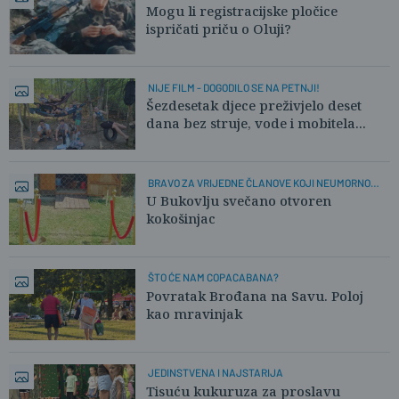
Mogu li registracijske pločice
ispričati priču o Oluji?
NIJE FILM - DOGODILO SE NA PETNJI!
Šezdesetak djece preživjelo deset
dana bez struje, vode i mobitela...
BRAVO ZA VRIJEDNE ČLANOVE KOJI NEUMORNO
RADE!
U Bukovlju svečano otvoren
kokošinjac
ŠTO ĆE NAM COPACABANA?
Povratak Brođana na Savu. Poloj
kao mravinjak
JEDINSTVENA I NAJSTARIJA
Tisuću kukuruza za proslavu