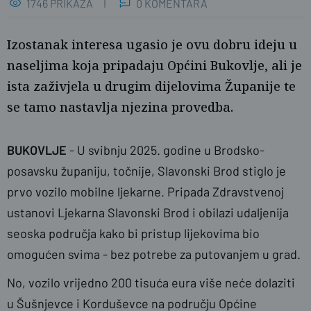
1746 PRIKAZA
0 KOMENTARA
Izostanak interesa ugasio je ovu dobru ideju u
naseljima koja pripadaju Općini Bukovlje, ali je
ista zaživjela u drugim dijelovima Županije te
se tamo nastavlja njezina provedba.
BUKOVLJE
- U svibnju 2025. godine u Brodsko-
posavsku županiju, točnije, Slavonski Brod stiglo je
prvo vozilo mobilne ljekarne. Pripada Zdravstvenoj
BPŽ
ustanovi Ljekarna Slavonski Brod i obilazi udaljenija
seoska područja kako bi pristup lijekovima bio
omogućen svima - bez potrebe za putovanjem u grad.
No, vozilo vrijedno 200 tisuća eura više neće dolaziti
u Šušnjevce i Korduševce na području Općine