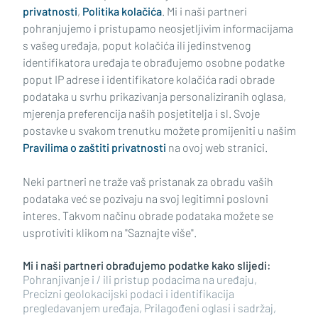
privatnosti
,
Politika kolačića
. Mi i naši partneri
pohranjujemo i pristupamo neosjetljivim informacijama
s vašeg uređaja, poput kolačića ili jedinstvenog
identifikatora uređaja te obrađujemo osobne podatke
poput IP adrese i identifikatore kolačića radi obrade
podataka u svrhu prikazivanja personaliziranih oglasa,
mjerenja preferencija naših posjetitelja i sl. Svoje
Impressum
Uvjeti korištenja
Politika privatnosti
postavke u svakom trenutku možete promijeniti u našim
Pravilima o zaštiti privatnosti
na ovoj web stranici.
Politika kolačića
Kontakt
Pritužbe
Suradnici
Neki partneri ne traže vaš pristanak za obradu vaših
Oglašavanje
podataka već se pozivaju na svoj legitimni poslovni
interes. Takvom načinu obrade podataka možete se
RUBRIKE
usprotiviti klikom na "Saznajte više".
Mi i naši partneri obrađujemo podatke kako slijedi:
BRODSKO-POSAVSKA ŽUPANIJA
Pohranjivanje i / ili pristup podacima na uređaju,
Precizni geolokacijski podaci i identifikacija
pregledavanjem uređaja, Prilagođeni oglasi i sadržaj,
POŽEŠKO-SLAVONSKA ŽUPANIJA