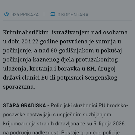
924 PRIKAZA
0 KOMENTARA
Kriminalističkim istraživanjem nad osobama
u dobi 20 i 22 godine potvrđena je sumnja u
počinjenje, a nad 60-godišnjakom u pokušaj
počinjenja kaznenog djela protuzakonitog
ulaženja, kretanja i boravka u RH, drugoj
državi članici EU ili potpisnici Šengenskog
sporazuma.
STARA
GRADIŠKA
- Policijski službenici PU brodsko-
Ilustracija. Foto: pexels.com
posavske nastavljaju s uspješnim suzbijanjem
krijumčarenja stranih državljana te su 5. lipnja 2026.
na području nadležnosti Postaje granične policije