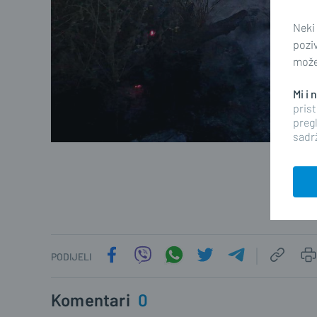
Neki
pozi
možet
Mi i
prist
pregl
sadrž
PODIJELI
Komentari
0