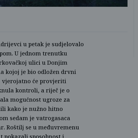
rijevci u petak je sudjelovalo
kipom. U jednom trenutku
rkovačkoj ulici u Donjim
a kojoj je bio odložen drvni
 vjerojatno će provjeriti
nula kontroli, a riječ je o
ojala mogućnost ugroze za
ili kako je nužno hitno
rnom sedam je vatrogasaca
r. Roštilj se u međuvremenu
ut pokazali sposobnost i