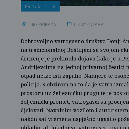
1
/
4
1687 PRIKAZA
0 KOMENTARA
Dobrovoljno vatrogasno društvo Donji And
na tradicionalnoj Roštiljadi sa svojom e
druženje je prekinula dojava kako je u Pe
Andrijevcima na jednoj privatnoj čestici n
otpad netko isti zapalio. Namjere te osobe
policija. S obzirom na to da je vatra izmak
prostoru uz željezničku prugu te je post
željeznički promet, vatrogasci su procijen
djelovati. Navalnim vozilom i autociste
nakon sat vremena uspješno ugasilo poža
ohladio, ali lokalni su vatrogasci i ovaj p