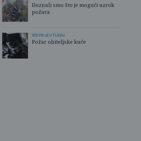
Doznali smo što je mogući uzrok
požara
OČEVID JE U TIJEKU
Požar obiteljske kuće