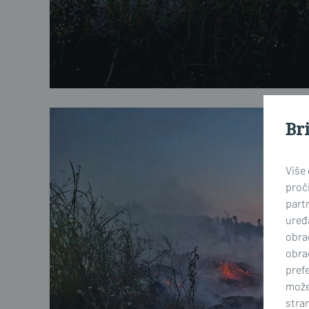
Br
Više
proči
part
uređa
obra
obra
prefe
može
stran