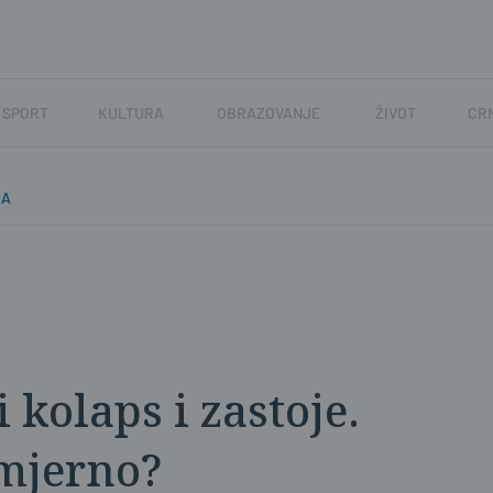
SPORT
KULTURA
OBRAZOVANJE
ŽIVOT
CR
KA
i kolaps i zastoje.
amjerno?