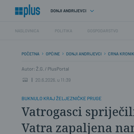
DONJI ANDRIJEVCI
NASLOVNICA
POLITIKA
GOSPODARSTVO
POČETNA
OPĆINE
DONJI ANDRIJEVCI
CRNA KRONI
Autor: Ž.G. / PlusPortal
20.6.2026. u 11:39
BUKNULO KRAJ ŽELJEZNIČKE PRUGE
Vatrogasci spriječil
Vatra zapaljena n