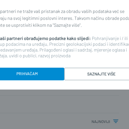
 partneri ne traže vaš pristanak za obradu vaših podataka već se
vaju na svoj legitimni poslovni interes. Takvom načinu obrade pod
e se usprotiviti klikom na "Saznajte više".
 naši partneri obrađujemo podatke kako slijedi:
Pohranjivanje i / ili
up podacima na uređaju, Precizni geolokacijski podaci i identifika
edavanjem uređaja, Prilagođeni oglasi i sadržaj, mjerenje oglasa i
aja, uvidi o publici, razvoj proizvoda
PRIHVAĆAM
SAZNAJTE VIŠE
najnoviji