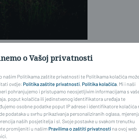
inemo o Vašoj privatnosti
 o našim Politikama zaštite privatnosti te Politikama kolačića mož
tati ovdje:
Politika zaštite privatnosti
,
Politika kolačića
. Mi i naši
neri pohranjujemo i pristupamo neosjetljivim informacijama s vaš
ja, poput kolačića ili jedinstvenog identifikatora uređaja te
đujemo osobne podatke poput IP adrese i identifikatore kolačića 
de podataka u svrhu prikazivanja personaliziranih oglasa, mjerenj
rencija naših posjetitelja i sl. Svoje postavke u svakom trenutku
te promijeniti u našim
Pravilima o zaštiti privatnosti
na ovoj web
ici.