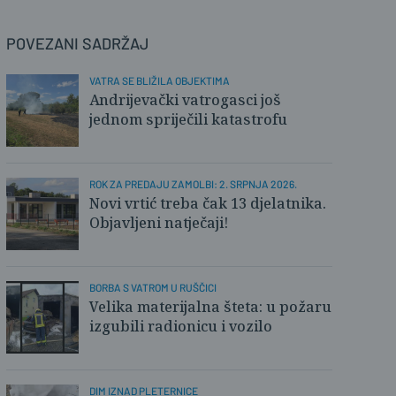
POVEZANI SADRŽAJ
VATRA SE BLIŽILA OBJEKTIMA
Andrijevački vatrogasci još
jednom spriječili katastrofu
ROK ZA PREDAJU ZAMOLBI: 2. SRPNJA 2026.
Novi vrtić treba čak 13 djelatnika.
Objavljeni natječaji!
BORBA S VATROM U RUŠČICI
Velika materijalna šteta: u požaru
izgubili radionicu i vozilo
DIM IZNAD PLETERNICE