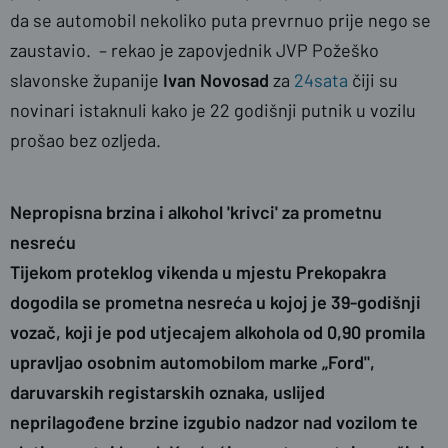
da se automobil nekoliko puta prevrnuo prije nego se
zaustavio. – rekao je zapovjednik JVP Požeško
slavonske županije
Ivan Novosad
za
24sata
čiji su
novinari istaknuli kako je 22 godišnji putnik u vozilu
prošao bez ozljeda.
Nepropisna brzina i alkohol 'krivci' za prometnu
nesreću
Tijekom proteklog vikenda u mjestu Prekopakra
dogodila se prometna nesreća u kojoj je 39-godišnji
vozač, koji je pod utjecajem alkohola od 0,90 promila
upravljao osobnim automobilom marke „Ford",
daruvarskih registarskih oznaka, uslijed
neprilagođene brzine izgubio nadzor nad vozilom te