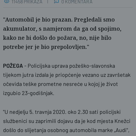
11458 PRIKAZA
0 KOMENTARA
"Automobil je bio prazan. Pregledali smo
akumulator, s namjerom da ga od spojimo,
kako ne bi došlo do požara, no, nije bilo
potrebe jer je bio prepolovljen."
POŽEGA
- Policijska uprava požeško-slavonska
naslovnica
A. Primorac
tijekom jutra izdala je priopćenje vezano uz završetak
očevida teške prometne nesreće u kojoj je život
izgubio 23-godišnjak.
"U nedjelju 5. travnja 2020. oko 2.30 sati policijski
službenici su zaprimili dojavu da je kod mjesta Knežci
došlo do slijetanja osobnog automobila marke „Audi",