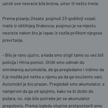
uzrok ove nesreće bila brzina, umor ili nešto treće.
Prema pisanju 24sata poginuli 23-godišnji vozač,
inače iz obližnjeg Grabovca, poginuo je na mjestu
nesreće nakon što je ispao iz vozila prilikom njegova
prevrtanja.
- Bilo je rano ujutro, a kada smo stigli tamo su već bili
policija i Hitna pomoć. Otišli smo odmah do
smrskanog automobila, da ga pregledamo i vidimo da
li je možda još netko u njemu pa da ga izvučemo vani.
Automobil je bio prazan. Pregledali smo akumulator, s
namjerom da ga od spojimo, kako ne bi došlo do
požara, no, nije bilo potrebe jer se akumulator
prepolovio. Prema izgledu olupine pretpostavili smo