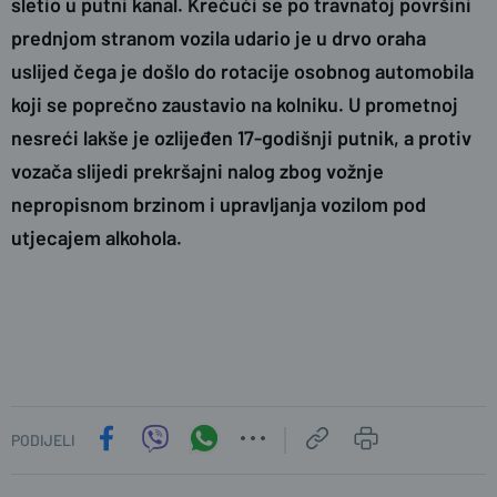
sletio u putni kanal. Krećući se po travnatoj površini
prednjom stranom vozila udario je u drvo oraha
uslijed čega je došlo do rotacije osobnog automobila
koji se poprečno zaustavio na kolniku. U prometnoj
nesreći lakše je ozlijeđen 17-godišnji putnik, a protiv
vozača slijedi prekršajni nalog zbog vožnje
nepropisnom brzinom i upravljanja vozilom pod
utjecajem alkohola.
PODIJELI