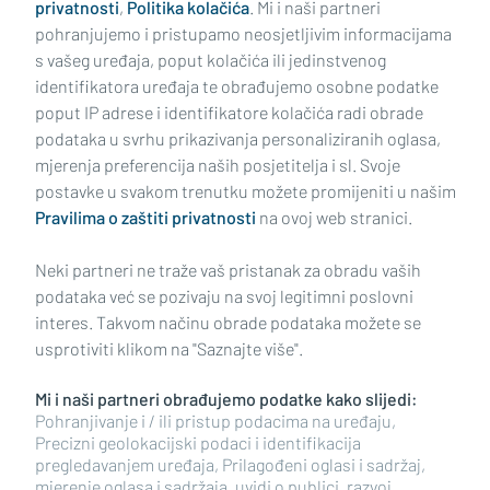
privatnosti
,
Politika kolačića
. Mi i naši partneri
pohranjujemo i pristupamo neosjetljivim informacijama
s vašeg uređaja, poput kolačića ili jedinstvenog
identifikatora uređaja te obrađujemo osobne podatke
poput IP adrese i identifikatore kolačića radi obrade
podataka u svrhu prikazivanja personaliziranih oglasa,
mjerenja preferencija naših posjetitelja i sl. Svoje
Impressum
Uvjeti korištenja
Politika privatnosti
postavke u svakom trenutku možete promijeniti u našim
Pravilima o zaštiti privatnosti
na ovoj web stranici.
Politika kolačića
Kontakt
Pritužbe
Suradnici
Neki partneri ne traže vaš pristanak za obradu vaših
Oglašavanje
podataka već se pozivaju na svoj legitimni poslovni
interes. Takvom načinu obrade podataka možete se
RUBRIKE
usprotiviti klikom na "Saznajte više".
Mi i naši partneri obrađujemo podatke kako slijedi:
BRODSKO-POSAVSKA ŽUPANIJA
Pohranjivanje i / ili pristup podacima na uređaju,
Precizni geolokacijski podaci i identifikacija
pregledavanjem uređaja, Prilagođeni oglasi i sadržaj,
POŽEŠKO-SLAVONSKA ŽUPANIJA
mjerenje oglasa i sadržaja, uvidi o publici, razvoj