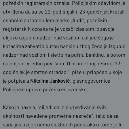
požeških registarskih oznaka. Policijskim očevidom je
utvrđeno da su se 22-godišnjak i 23-godišnjak kretali
osobnim automobilom marke „Audi", požeških
registarskih oznaka te je vozač izlaskom iz zavoja
ulijevo izgubio nadzor nad vozilom uslijed čega je
kotačima zahvatio putnu bankinu zbog čega je izgubio
nadzor nad vozilom i sletio na putnu bankinu, a potom
na poljoprivrednu površinu. U prometnoj nesreći 23-
godišnjak je smrtno stradao.", piše u priopćenju koje
je potpisala
Nikolina Janković
, glasnogovornica
Policijske uprave požeško-slavonske.
Kako je navela, "slijedi daljnje utvrđivanje svih
okolnosti navedene prometne nesreće", tako da za
sada još uvijek nema službenih podataka o tome je li