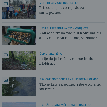
VRIJEME JE ZA DETOKSIKACIJU
Priroda - pravo mjesto za
samopomoć
JESTE LI SPREMNI NA OVAKAV (U)LOV?
Koliko ih treba raditi u Komunalcu
ako vrijedi: Mi bacamo, vi čistite?
ŠUME I IZLETIŠTA
Bolje da još neko vrijeme budu
blokirani
BIOLOG MARKO DOBOŠ ZA PLUSPORTAL OTKRIO
Tko je kriv za pomor ribe o kojemu
svi bruje?
SVJEŽEG ZRAKA VIŠE NEMA NI 'NA SELU'