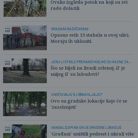
Ovako izgleda potok na koji su svi
rado dolazili
GRAĐANI RAZOČARANI
Opasno svih 13 stabala u ovoj ulici.
Moraju ih ukloniti.
JESU LI STIGLE PRERANO I KOLIKE SU KAZNE ZA
BRANJE
Što se bijeli na livadi zelenoj, il' je
snijeg il' su labudovi?
UNIŠTAVAJU ILI OBNAVLJAJU?
Ovo su gradske lokacije koje će se
'zazelenjeti'
VANDALIZAM NA DVIJE GRADSKE LOKACIJE
'Građani' uništili pedeset i ukrali više