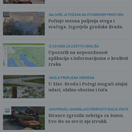
NAJVIŠE JE POŽARA NA OTVORENOM PROSTORU
Počinje sezona paljenja svega i
svačega. Izgorjela gradska livada.
IZ ZAVODA ZA ZAŠTITU OKOLIŠA
Upozorili na nepouzdanost
aplikacija s informacijama o kvaliteti
zraka
NAGLA PROMJENA VREMENA
U Slav. Brodu i Požegi mogući olujni
udari, obilne oborine i tuča
DAN PROVELI SANIRAJUĆI PROPUSTE SVOJE VRSTE
Strance zgrozila nebriga za šumu.
Evo što su sve iz nje izvukli.