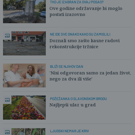
TKO JE IZABRAN ZA OVAJ POSAO?
Ove godine održavanje bi moglo
postati izazovno
NE IDE SVE ONAKO KAKO SU ZAMISLILI
Doznali smo zašto kasne radovi
rekonstrukcije tržnice
BLIŽI SE NJIHOV DAN
'Nisi odgovoran samo za jedan život,
nego za dva ili više'
POŽEŽANKA O SLAVONSKOM BRODU
Najljepši ulaz u grad
LJUDSKI NEMAR JE KRIV