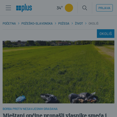
34°
PRIJAVA
POČETNA
POŽEŠKO-SLAVONSKA
POŽEGA
ŽIVOT
OKOLIŠ
OKOLIŠ
BORBA PROTIV NESAVJESNIH GRAĐANA
Mještani općine pronašli vlasnike smeća i