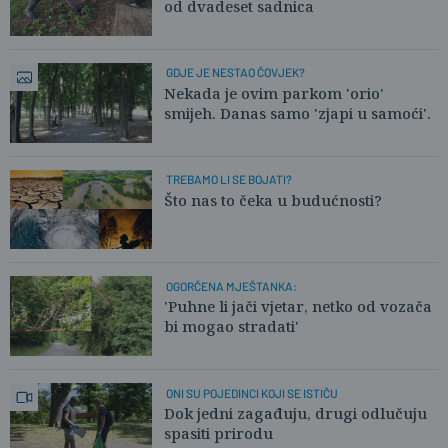
od dvadeset sadnica
GDJE JE NESTAO ČOVJEK?
Nekada je ovim parkom 'orio'
smijeh. Danas samo 'zjapi u samoći'.
TREBAMO LI SE BOJATI?
Što nas to čeka u budućnosti?
OGORČENA MJEŠTANKA:
'Puhne li jači vjetar, netko od vozača
bi mogao stradati'
ONI SU POJEDINCI KOJI SE ISTIČU
Dok jedni zagađuju, drugi odlučuju
spasiti prirodu