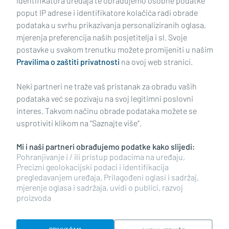
identifikatora uređaja te obrađujemo osobne podatke
poput IP adrese i identifikatore kolačića radi obrade
podataka u svrhu prikazivanja personaliziranih oglasa,
mjerenja preferencija naših posjetitelja i sl. Svoje
Impressum
Uvjeti korištenja
Politika privatnosti
postavke u svakom trenutku možete promijeniti u našim
Pravilima o zaštiti privatnosti
na ovoj web stranici.
Politika kolačića
Kontakt
Pritužbe
Suradnici
Neki partneri ne traže vaš pristanak za obradu vaših
Oglašavanje
podataka već se pozivaju na svoj legitimni poslovni
interes. Takvom načinu obrade podataka možete se
RUBRIKE
usprotiviti klikom na "Saznajte više".
Mi i naši partneri obrađujemo podatke kako slijedi:
BRODSKO-POSAVSKA ŽUPANIJA
Pohranjivanje i / ili pristup podacima na uređaju,
Precizni geolokacijski podaci i identifikacija
pregledavanjem uređaja, Prilagođeni oglasi i sadržaj,
POŽEŠKO-SLAVONSKA ŽUPANIJA
mjerenje oglasa i sadržaja, uvidi o publici, razvoj
proizvoda
Copyright © 2026 plusportal.hr, sva prava pridržana