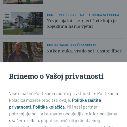
DOK JEDNO POPRAVE, NALETI DRUGA NEPOGODA
Nevjerojatni razmjeri štete koju je
objektima nanio vjetar
BIOLOG MARKO DOBOŠ ZA SBPLUS:
Nakon vuka, vratio se i 'Castor fiber'
Brinemo o Vašoj privatnosti
I DAN NAKON NESREĆE, VOZE PO STAKLU
Tko je dužan počistiti cestu nakon
prometnih nezgoda?
Više o našim Politikama zaštite privatnosti te Politikama
kolačića možete pročitati ovdje:
Politika zaštite
privatnosti
,
Politika kolačića
. Mi i naši partneri
VIDI STARIJE ČLANKE
pohranjujemo i pristupamo neosjetljivim informacijama
s vašeg uređaja, poput kolačića ili jedinstvenog