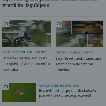
vratili im 'izgubljeno'
OTKRILI STE KORNJAČU U PRIRODI?
DOSTUPNI NAJNOVIJI PODATCI
Hrvatska skriva šest vrsta
Slav. Brod među mjestima
kornjača - dvije su na rubu
s najvećom količinom
nestanka
oborina
UGROŽENE VRSTE U OPASNOSTI
Bez ovih svima poznatih skakača
priroda teško može preživjeti!