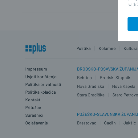
sadrž
Politika
Kolumne
Kultura
Impressum
BRODSKO-POSAVSKA ŽUPANIJ
Uvjeti korištenja
Bebrina
Brodski Stupnik
Politika privatnosti
Nova Gradiška
Nova Kapela
Politika kolačića
Stara Gradiška
Staro Petrovo
Kontakt
Pritužbe
POŽEŠKO-SLAVONSKA ŽUPANI
Suradnici
Oglašavanje
Brestovac
Čaglin
Jakšić