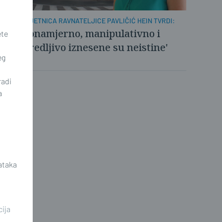
ODVJETNICA RAVNATELJICE PAVLIČIĆ HEIN TVRDI:
'Zlonamjerno, manipulativno i
ete
uvredljivo iznesene su neistine'
eg
radi
a
ataka
cija