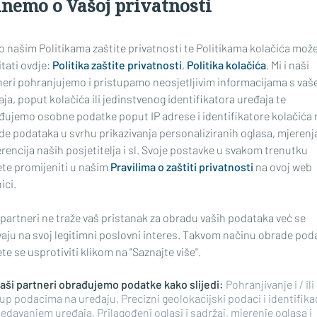
inemo o Vašoj privatnosti
 o našim Politikama zaštite privatnosti te Politikama kolačića mož
tati ovdje:
Politika zaštite privatnosti
,
Politika kolačića
. Mi i naši
neri pohranjujemo i pristupamo neosjetljivim informacijama s vaš
ja, poput kolačića ili jedinstvenog identifikatora uređaja te
đujemo osobne podatke poput IP adrese i identifikatore kolačića 
de podataka u svrhu prikazivanja personaliziranih oglasa, mjerenj
rencija naših posjetitelja i sl. Svoje postavke u svakom trenutku
te promijeniti u našim
Pravilima o zaštiti privatnosti
na ovoj web
ici.
 partneri ne traže vaš pristanak za obradu vaših podataka već se
vaju na svoj legitimni poslovni interes. Takvom načinu obrade pod
laće, mi tražimo
e se usprotiviti klikom na "Saznajte više".
ike'
 naši partneri obrađujemo podatke kako slijedi:
Pohranjivanje i / ili
up podacima na uređaju, Precizni geolokacijski podaci i identifika
edavanjem uređaja, Prilagođeni oglasi i sadržaj, mjerenje oglasa i