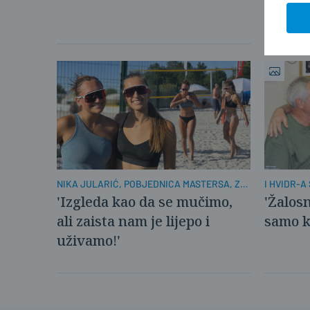
NIKA JULARIĆ, POBJEDNICA MASTERSA, ZA
I HVIDR-A
PLUSPORTAL:
'Izgleda kao da se mučimo,
'Žalosn
ali zaista nam je lijepo i
samo k
uživamo!'