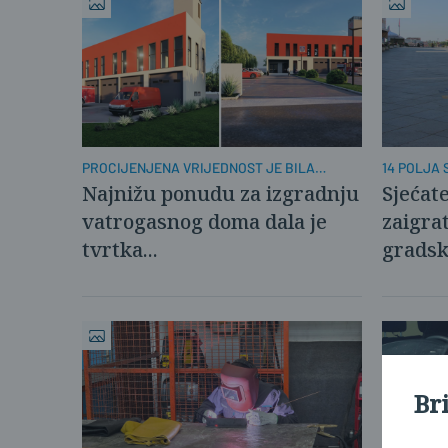
14 POLJA
PROCIJENJENA VRIJEDNOST JE BILA
885.244 EURA
Sjećate
Najnižu ponudu za izgradnju
zaigra
vatrogasnog doma dala je
grads
tvrtka...
Br