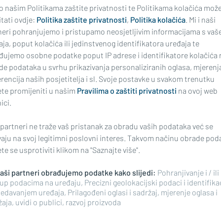
 o našim Politikama zaštite privatnosti te Politikama kolačića mož
tati ovdje:
Politika zaštite privatnosti
,
Politika kolačića
. Mi i naši
ONSKOG ŠAMCA
VAŽNA OBAVIJEST ZA ŽITELJE OP
neri pohranjujemo i pristupamo neosjetljivim informacijama s vaš
KLAKAR
krijumčari. Umjesto
Mobilna ambulanta u
ja, poput kolačića ili jedinstvenog identifikatora uređaja te
 - zatvor
počinje s radom
đujemo osobne podatke poput IP adrese i identifikatore kolačića 
de podataka u svrhu prikazivanja personaliziranih oglasa, mjerenj
rencija naših posjetitelja i sl. Svoje postavke u svakom trenutku
te promijeniti u našim
Pravilima o zaštiti privatnosti
na ovoj web
ici.
 partneri ne traže vaš pristanak za obradu vaših podataka već se
vaju na svoj legitimni poslovni interes. Takvom načinu obrade pod
e se usprotiviti klikom na "Saznajte više".
 naši partneri obrađujemo podatke kako slijedi:
Pohranjivanje i / ili
up podacima na uređaju, Precizni geolokacijski podaci i identifika
RIJEVCI I SLAVONSKI BROD
ZA PROJEKT „IZVAN(K)LUPE"
edavanjem uređaja, Prilagođeni oglasi i sadržaj, mjerenje oglasa i
 poremećaji u opskrbi
Grad ostvario financi
aja, uvidi o publici, razvoj proizvoda
m vodom
vrijedno 692.629 eura 