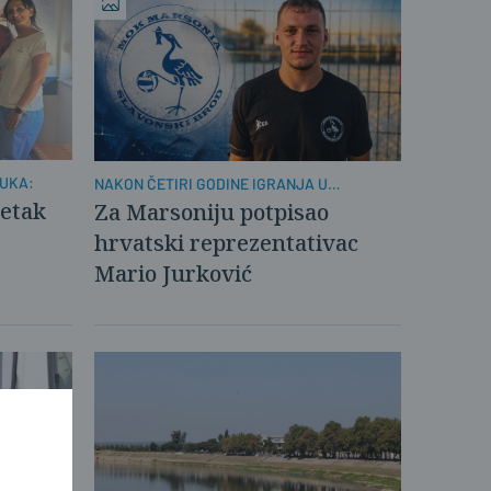
RUKA:
NAKON ČETIRI GODINE IGRANJA U
KAŠTELIMA
četak
Za Marsoniju potpisao
hrvatski reprezentativac
Mario Jurković