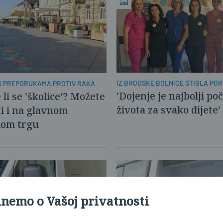
IZ BRODSKE BOLNICE STIGLA PO
 S PREPORUKAMA PROTIV RAKA
'Dojenje je najbolji po
 li se 'školice'? Možete
života za svako dijete'
ti i na glavnom
kom trgu
inemo o Vašoj privatnosti