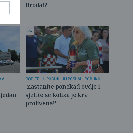
Broda!?
KA
RODITELJI POGINULIH POSLALI PORUKU
MLADIMA
'Zastanite ponekad ovdje i
ijedan
sjetite se kolika je krv
prolivena!'