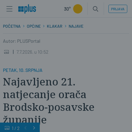
30°
PRIJAVA
POČETNA
OPĆINE
KLAKAR
NAJAVE
Autor: PLUSPortal
7.7.2026. u 10:52
PETAK, 10. SRPNJA
Najavljeno 21.
natjecanje orača
Brodsko-posavske
županije
1
/
2