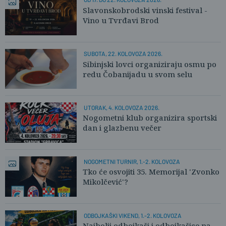
Slavonskobrodski vinski festival -
Vino u Tvrđavi Brod
SUBOTA, 22. KOLOVOZA 2026.
Sibinjski lovci organiziraju osmu po
redu Čobanijadu u svom selu
UTORAK, 4. KOLOVOZA 2026.
Nogometni klub organizira sportski
dan i glazbenu večer
NOGOMETNI TURNIR, 1.-2. KOLOVOZA
Tko će osvojiti 35. Memorijal 'Zvonko
Mikolčević'?
ODBOJKAŠKI VIKEND, 1.-2. KOLOVOZA
Najbolji odbojkaši i odbojkašice na