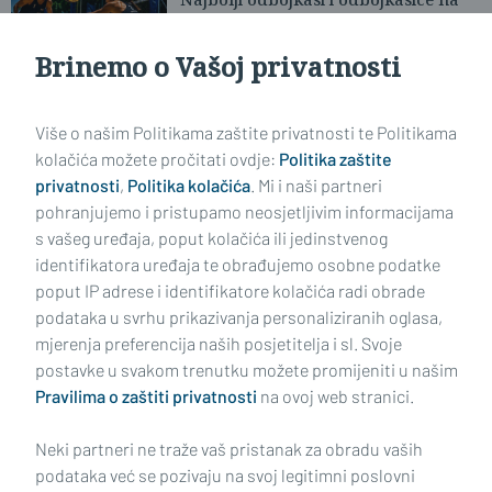
pijesku stižu u Slavonski Brod
Brinemo o Vašoj privatnosti
Učitaj još članaka
Više o našim Politikama zaštite privatnosti te Politikama
kolačića možete pročitati ovdje:
Politika zaštite
privatnosti
,
Politika kolačića
. Mi i naši partneri
pohranjujemo i pristupamo neosjetljivim informacijama
s vašeg uređaja, poput kolačića ili jedinstvenog
identifikatora uređaja te obrađujemo osobne podatke
poput IP adrese i identifikatore kolačića radi obrade
podataka u svrhu prikazivanja personaliziranih oglasa,
mjerenja preferencija naših posjetitelja i sl. Svoje
Impressum
Uvjeti korištenja
Politika privatnosti
postavke u svakom trenutku možete promijeniti u našim
Pravilima o zaštiti privatnosti
na ovoj web stranici.
Politika kolačića
Kontakt
Pritužbe
Suradnici
Neki partneri ne traže vaš pristanak za obradu vaših
Oglašavanje
podataka već se pozivaju na svoj legitimni poslovni