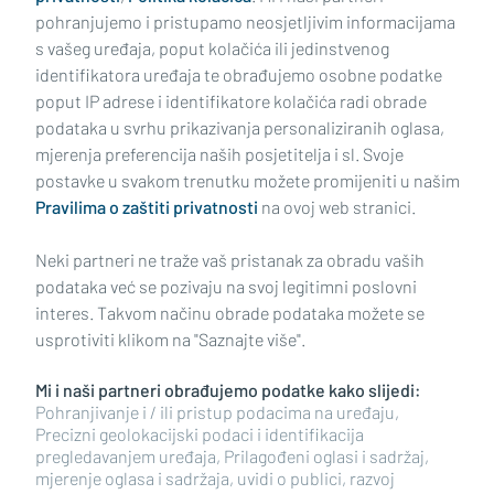
pohranjujemo i pristupamo neosjetljivim informacijama
s vašeg uređaja, poput kolačića ili jedinstvenog
identifikatora uređaja te obrađujemo osobne podatke
poput IP adrese i identifikatore kolačića radi obrade
podataka u svrhu prikazivanja personaliziranih oglasa,
mjerenja preferencija naših posjetitelja i sl. Svoje
Impressum
Uvjeti korištenja
Politika privatnosti
postavke u svakom trenutku možete promijeniti u našim
Pravilima o zaštiti privatnosti
na ovoj web stranici.
Politika kolačića
Kontakt
Pritužbe
Suradnici
Neki partneri ne traže vaš pristanak za obradu vaših
Oglašavanje
podataka već se pozivaju na svoj legitimni poslovni
interes. Takvom načinu obrade podataka možete se
RUBRIKE
usprotiviti klikom na "Saznajte više".
Mi i naši partneri obrađujemo podatke kako slijedi:
BRODSKO-POSAVSKA ŽUPANIJA
Pohranjivanje i / ili pristup podacima na uređaju,
Precizni geolokacijski podaci i identifikacija
pregledavanjem uređaja, Prilagođeni oglasi i sadržaj,
POŽEŠKO-SLAVONSKA ŽUPANIJA
mjerenje oglasa i sadržaja, uvidi o publici, razvoj