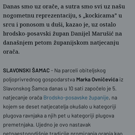
Danas smo uz orače, a sutra smo svi uz našu
nogometnu reprezentaciju, s „kockicama” u
srcu i ponosom u duši, kazao je, uz ostalo
brodsko-posavski župan Danijel Marušić na
današnjem petom županijskom natjecanju
orača.
naslovnica
AP
SLAVONSKI ŠAMAC
- Na parceli obiteljskog
poljoprivrednog gospodarstva
Marka Ovničevića
iz
Slavonskog Šamca danas u 10 sati započelo je 5.
natjecanje orača
Brodsko-posavske županije
, na
kojem se deset natjecatelja okušalo u kategoriji
plugova ravnjaka a njih pet u kategoriji plugova
premetnjaka. Ujedno je ovo nastavak
petnaestogodišnje tradicije promicanja oranja kao