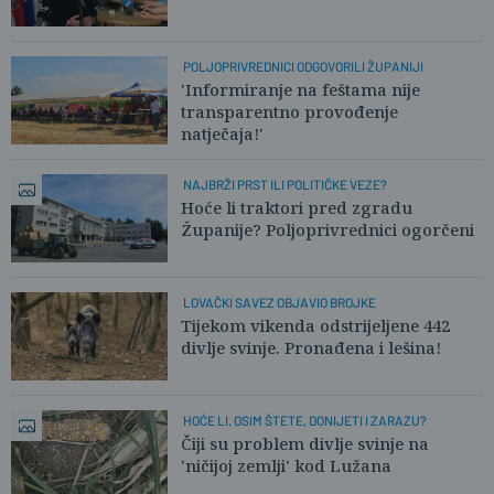
POLJOPRIVREDNICI ODGOVORILI ŽUPANIJI
'Informiranje na feštama nije
transparentno provođenje
natječaja!'
NAJBRŽI PRST ILI POLITIČKE VEZE?
Hoće li traktori pred zgradu
Županije? Poljoprivrednici ogorčeni
LOVAČKI SAVEZ OBJAVIO BROJKE
Tijekom vikenda odstrijeljene 442
divlje svinje. Pronađena i lešina!
HOĆE LI, OSIM ŠTETE, DONIJETI I ZARAZU?
Čiji su problem divlje svinje na
'ničijoj zemlji' kod Lužana