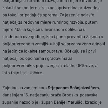
osiguranja u ruralnom razvoju ima i mjere investicije
kako bi se modernizirala poljoprivredna proizvodnja
pa tako i pripadajuća oprema. Za jesen je najavio
natječaj za redovne mjere ruralnog razvoja, putem
mjere 406, a koje će u avansnom obliku ići u
studenom ove godine, kao i punu provedbu Zakona o
poljoprivrednom zemljištu koji se prvenstveno odnosi
na jedinice lokalne samouprave. Očekuju se i prvi
natječaji po općinama i gradovima za
poljoprivrednike, prije svega za mlade, OPG-ove, a
isto tako i za stočare.
Zajedno sa zamjenikom
Stjepanom Bošnjakovićem
,
današnjem 15. natjecanju orača Brodsko-posavske
županije nazočio je i župan
Danijel Marušić.
Izrazio je