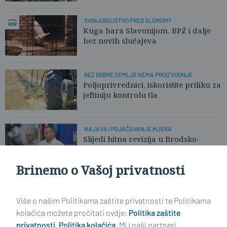
SVINJOGOJSTVO PRED SLOMOM?
Kuga hara Slavonijom. BPŽ i dalje
bez novih slučajeva
BEZ DOBRE ZEMLJE NEMA PROIZVODNJE
Poljoprivrednici, iskoristite priliku za
jeftiniju kontrolu tla
NAJAVILI POJAČAVANJE MJERA
Slijedi hitna revizija u Brodsko-
posavskoj i Požeško-slavonskoj
Brinemo o Vašoj privatnosti
Učitaj još članaka
Više o našim Politikama zaštite privatnosti te Politikama
kolačića možete pročitati ovdje:
Politika zaštite
privatnosti
,
Politika kolačića
. Mi i naši partneri