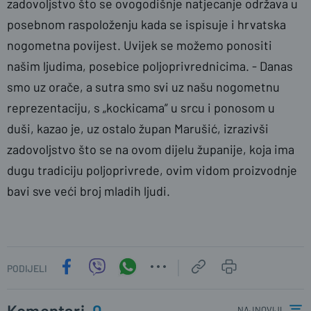
zadovoljstvo što se ovogodišnje natjecanje održava u
posebnom raspoloženju kada se ispisuje i hrvatska
nogometna povijest. Uvijek se možemo ponositi
našim ljudima, posebice poljoprivrednicima. - Danas
smo uz orače, a sutra smo svi uz našu nogometnu
reprezentaciju, s „kockicama” u srcu i ponosom u
duši, kazao je, uz ostalo župan Marušić, izrazivši
zadovoljstvo što se na ovom dijelu županije, koja ima
dugu tradiciju poljoprivrede, ovim vidom proizvodnje
bavi sve veći broj mladih ljudi.
PODIJELI
Komentari
0
najnoviji