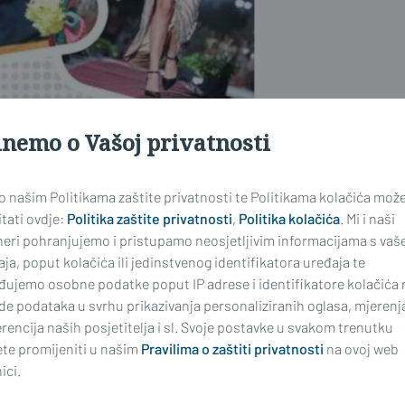
inemo o Vašoj privatnosti
 o našim Politikama zaštite privatnosti te Politikama kolačića mož
tati ovdje:
Politika zaštite privatnosti
,
Politika kolačića
. Mi i naši
neri pohranjujemo i pristupamo neosjetljivim informacijama s vaš
ja, poput kolačića ili jedinstvenog identifikatora uređaja te
đujemo osobne podatke poput IP adrese i identifikatore kolačića 
de podataka u svrhu prikazivanja personaliziranih oglasa, mjerenj
rencija naših posjetitelja i sl. Svoje postavke u svakom trenutku
te promijeniti u našim
Pravilima o zaštiti privatnosti
na ovoj web
ici.