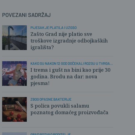
POVEZANI SADRŽAJ
PIJESAK JE PLATILA I UZGSO
Zašto Grad nije platio sve
troškove izgradnje odbojkaških
igrališta?
KAKO SU NAKON 12 GOD DOČEKALI ROZGU U TVRĐAVI
BROD
I trema i gušt na bini kao prije 30
godina. Brodu na dar: nova
pjesma!
ZBOG OPASNE BAKTERIJE
S polica povukli salamu
poznatog domaćeg proizvođača
GRAD POZVAO RODITELJE