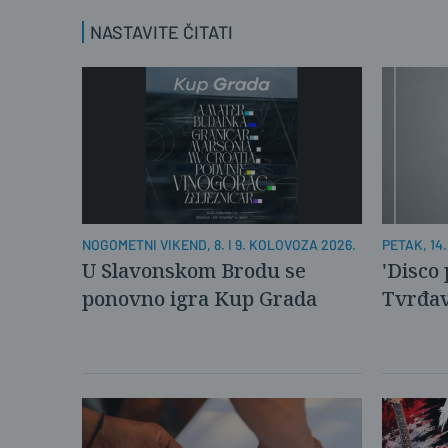
NASTAVITE ČITATI
PETAK, 14
NOGOMETNI VIKEND, 8. I 9. KOLOVOZA 2026.
'Disco
U Slavonskom Brodu se
Tvrđav
ponovno igra Kup Grada