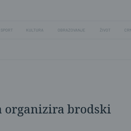
SPORT
KULTURA
OBRAZOVANJE
ŽIVOT
CR
 organizira brodski