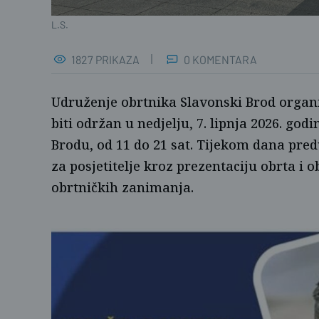
L.S.
1827 PRIKAZA
0 KOMENTARA
Udruženje obrtnika Slavonski Brod organiz
biti održan u nedjelju, 7. lipnja 2026. go
Brodu, od 11 do 21 sat. Tijekom dana pre
za posjetitelje kroz prezentaciju obrta i 
obrtničkih zanimanja.