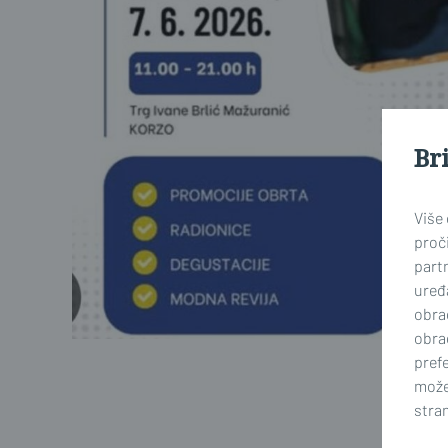
Br
Više
proči
part
uređa
obra
obra
prefe
može
stran