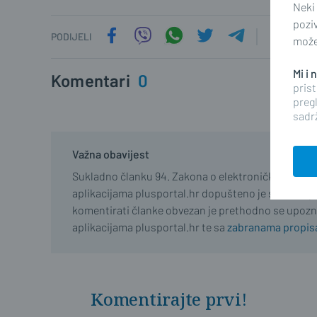
Neki
pozi
PODIJELI
možet
Mi i
Komentari
0
prist
pregl
sadrž
Važna obavijest
Sukladno članku 94. Zakona o elektroničkim medij
aplikacijama plusportal.hr dopušteno je samo regist
komentirati članke obvezan je prethodno se upozn
aplikacijama plusportal.hr te sa
zabranama propisa
Komentirajte prvi!