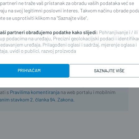
 partneri ne traže vaš pristanak za obradu vaših podataka već se
vaju na svoj legitimni poslovni interes. Takvom načinu obrade pod
e se usprotiviti klikom na "Saznajte više".
 naši partneri obrađujemo podatke kako slijedi:
Pohranjivanje i / ili
najnoviji
up podacima na uređaju, Precizni geolokacijski podaci i identifika
edavanjem uređaja, Prilagođeni oglasi i sadržaj, mjerenje oglasa i
aja, uvidi o publici, razvoj proizvoda
PRIHVAĆAM
SAZNAJTE VIŠE
ima, komentiranje članaka na web portalu i mobilnim
riranim korisnicima. Svaki korisnik koji želi
ati s
Pravilima komentiranja
na web portalu i mobilnim
nim stavkom 2. članka 94. Zakona.