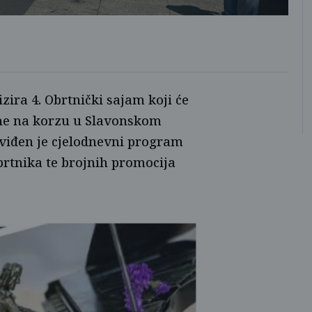
ira 4. Obrtnički sajam koji će
dine na korzu u Slavonskom
dviđen je cjelodnevni program
obrtnika te brojnih promocija