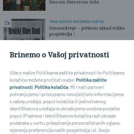
Starom Petrovom Selu
PRVA VEČER 8. MOTOROCK PARTYA
Iznenađenje – petkom nikad toliko
posjetitelja !
Brinemo o Vašoj privatnosti
MOTO-SUSRET KAO APEL
Nightmares motorock party na
Petnji
Više o našim Politikama zaštite privatnosti te Politikama
kolačića možete pročitati ovdje:
Politika zaštite
privatnosti
,
Politika kolačića
. Mi i naši partneri
VIDI STARIJE ČLANKE
pohranjujemo i pristupamo neosjetljivim informacijama
s vašeg uređaja, poput kolačića ili jedinstvenog
identifikatora uređaja te obrađujemo osobne podatke
poput IP adrese i identifikatore kolačića radi obrade
podataka u svrhu prikazivanja personaliziranih oglasa,
mjerenja preferencija naših posjetitelja i sl. Svoje