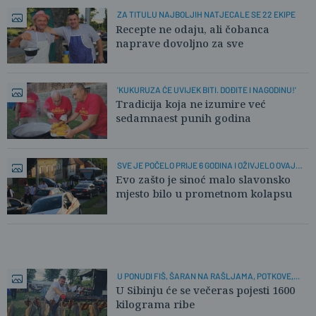
ZA TITULU NAJBOLJIH NATJECALE SE 22 EKIPE
Recepte ne odaju, ali čobanca
naprave dovoljno za sve
'KUKURUZA ĆE UVIJEK BITI. DOĐITE I NAGODINU!'
Tradicija koja ne izumire već
sedamnaest punih godina
SVE JE POČELO PRIJE 6 GODINA I OŽIVJELO OVAJ
KRAJ
Evo zašto je sinoć malo slavonsko
mjesto bilo u prometnom kolapsu
U PONUDI FIŠ, ŠARAN NA RAŠLJAMA, POTKOVE,...
U Sibinju će se večeras pojesti 1600
kilograma ribe