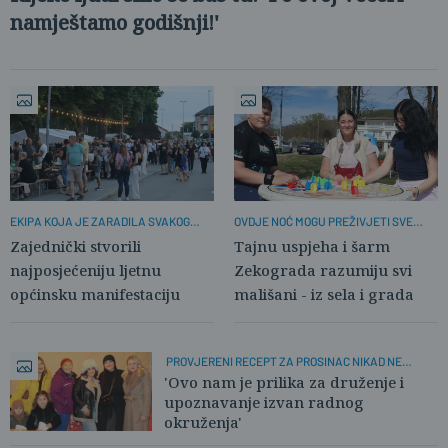
namještamo godišnji!'
EKIPA KOJA JE ZARADILA SVAKOG
OVDJE NOĆ MOGU PREŽIVJETI SVE
POSJETITELJA!
ULIČNE INSTALACIJE
Zajednički stvorili
Tajnu uspjeha i šarm
najposjećeniju ljetnu
Zekograda razumiju svi
općinsku manifestaciju
mališani - iz sela i grada
PROVJERENI RECEPT ZA PROSINAC NIKAD NE
RAZOČARA
'Ovo nam je prilika za druženje i
upoznavanje izvan radnog
okruženja'