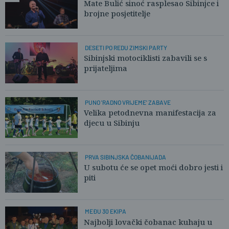
Mate Bulić sinoć rasplesao Sibinjce i
brojne posjetitelje
DESETI PO REDU ZIMSKI PARTY
Sibinjski motociklisti zabavili se s
prijateljima
PUNO 'RADNO VRIJEME' ZABAVE
Velika petodnevna manifestacija za
djecu u Sibinju
PRVA SIBINJSKA ČOBANIJADA
U subotu će se opet moći dobro jesti i
piti
MEĐU 30 EKIPA
Najbolji lovački čobanac kuhaju u