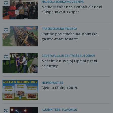
NAJBOLJI OD UKUPNO 26 EKIPA
Najbolji čobanac skuhali članovi
"Ekipa nikad skupa"
TRADICIONALNA FIŠIJADA
Stotine posjetitelja na sibinjskoj
gastro-manifestaciji
ZAUSTAVLJAJU GA I TRAŽE AUTOGRAM
Načelnik u svojoj Općini pravi
celebrity
NE PROPUSTITE
Ljeto u Sibinju 2019.
'LJUBIM TEBE, SLAVONIJO'