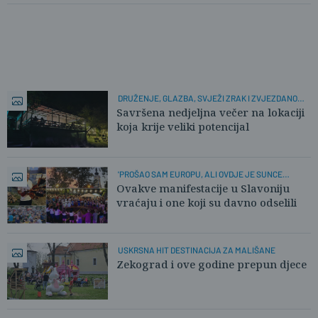
DRUŽENJE, GLAZBA, SVJEŽI ZRAK I ZVJEZDANO
NEBO
Savršena nedjeljna večer na lokaciji
koja krije veliki potencijal
'PROŠAO SAM EUROPU, ALI OVDJE JE SUNCE
DRUKČIJE!'
Ovakve manifestacije u Slavoniju
vraćaju i one koji su davno odselili
USKRSNA HIT DESTINACIJA ZA MALIŠANE
Zekograd i ove godine prepun djece