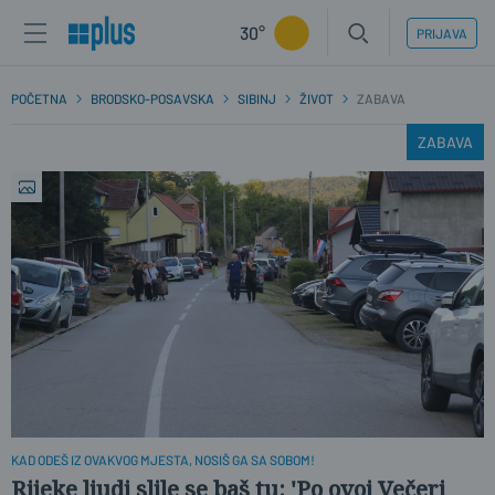
30°
PRIJAVA
POČETNA
BRODSKO-POSAVSKA
SIBINJ
ŽIVOT
ZABAVA
ZABAVA
KAD ODEŠ IZ OVAKVOG MJESTA, NOSIŠ GA SA SOBOM!
Rijeke ljudi slile se baš tu: 'Po ovoj Večeri