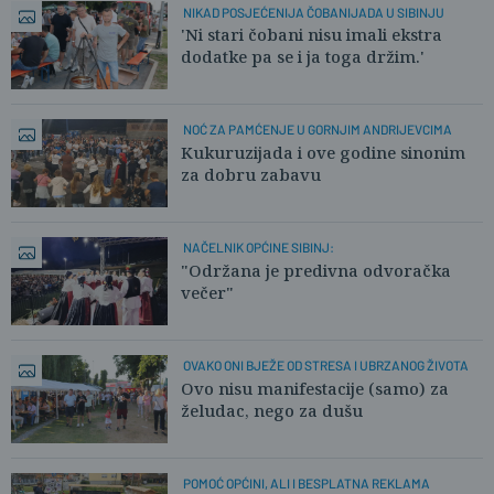
NIKAD POSJEĆENIJA ČOBANIJADA U SIBINJU
'Ni stari čobani nisu imali ekstra
dodatke pa se i ja toga držim.'
NOĆ ZA PAMĆENJE U GORNJIM ANDRIJEVCIMA
Kukuruzijada i ove godine sinonim
za dobru zabavu
NAČELNIK OPĆINE SIBINJ:
"Održana je predivna odvoračka
večer"
OVAKO ONI BJEŽE OD STRESA I UBRZANOG ŽIVOTA
Ovo nisu manifestacije (samo) za
želudac, nego za dušu
POMOĆ OPĆINI, ALI I BESPLATNA REKLAMA