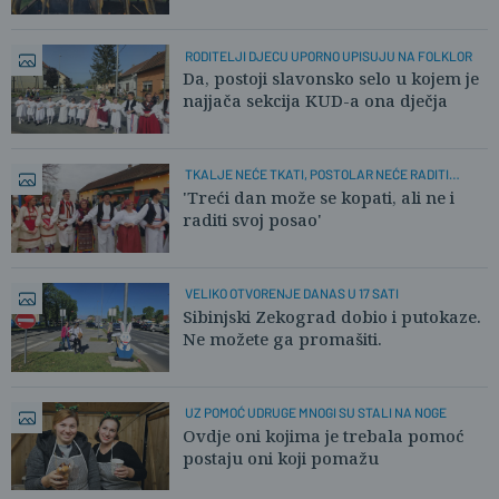
RODITELJI DJECU UPORNO UPISUJU NA FOLKLOR
Da, postoji slavonsko selo u kojem je
najjača sekcija KUD-a ona dječja
TKALJE NEĆE TKATI, POSTOLAR NEĆE RADITI
OBUĆU
'Treći dan može se kopati, ali ne i
raditi svoj posao'
VELIKO OTVORENJE DANAS U 17 SATI
Sibinjski Zekograd dobio i putokaze.
Ne možete ga promašiti.
UZ POMOĆ UDRUGE MNOGI SU STALI NA NOGE
Ovdje oni kojima je trebala pomoć
postaju oni koji pomažu