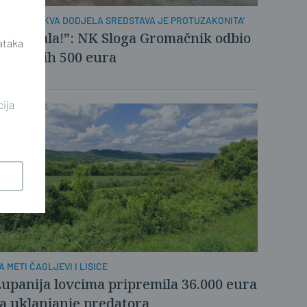
PĆINA: 'TAKVA DODJELA SREDSTAVA JE PROTUZAKONITA'
Ne, hvala!”: NK Sloga Gromačnik odbio
ataka
pćinskih 500 eura
cija
A METI ČAGLJEVI I LISICE
upanija lovcima pripremila 36.000 eura
a uklanjanje predatora