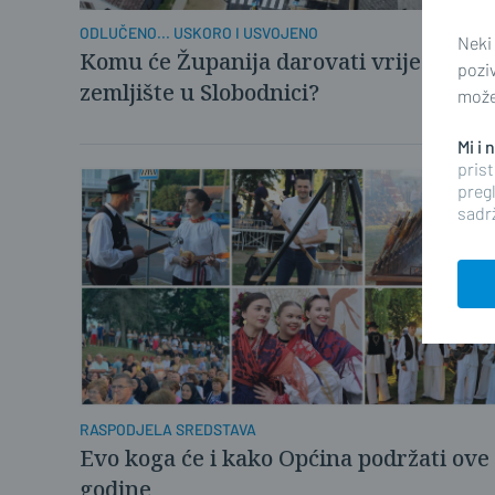
ODLUČENO... USKORO I USVOJENO
Neki
Komu će Županija darovati vrijedno
pozi
zemljište u Slobodnici?
možet
Mi i
prist
pregl
sadrž
RASPODJELA SREDSTAVA
Evo koga će i kako Općina podržati ove
godine