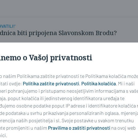
VATILI!'
odnica biti pripojena Slavonskom Brodu?
inemo o Vašoj privatnosti
 o našim Politikama zaštite privatnosti te Politikama kolačića mož
tati ovdje:
Politika zaštite privatnosti
,
Politika kolačića
. Mi i naši
neri pohranjujemo i pristupamo neosjetljivim informacijama s vaš
ja, poput kolačića ili jedinstvenog identifikatora uređaja te
đujemo osobne podatke poput IP adrese i identifikatore kolačića 
de podataka u svrhu prikazivanja personaliziranih oglasa, mjerenj
rencija naših posjetitelja i sl. Svoje postavke u svakom trenutku
te promijeniti u našim
Pravilima o zaštiti privatnosti
na ovoj web
ici.