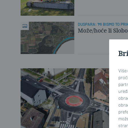
DUSPARA: 'MI BISMO TO PRIH
Može/hoće li Slob
Br
Više
proči
part
uređa
obra
obra
prefe
može
stran