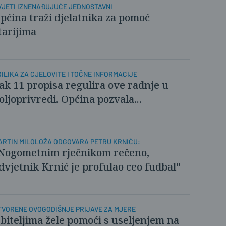
VJETI IZNENAĐUJUĆE JEDNOSTAVNI
pćina traži djelatnika za pomoć
tarijima
RILIKA ZA CJELOVITE I TOČNE INFORMACIJE
ak 11 propisa regulira ove radnje u
oljoprivredi. Općina pozvala...
ARTIN MILOLOŽA ODGOVARA PETRU KRNIĆU:
Nogometnim rječnikom rečeno,
dvjetnik Krnić je profulao ceo fudbal"
TVORENE OVOGODIŠNJE PRIJAVE ZA MJERE
biteljima žele pomoći s useljenjem na