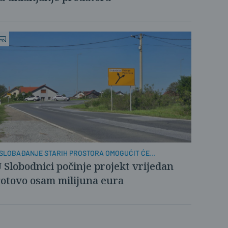
SLOBAĐANJE STARIH PROSTORA OMOGUĆIT ĆE
RENAMJENU
 Slobodnici počinje projekt vrijedan
otovo osam milijuna eura