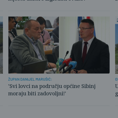
ŽUPAN DANIJEL MARUŠIĆ:
O
P
'Svi lovci na području općine Sibinj
U
moraju biti zadovoljni!'
g