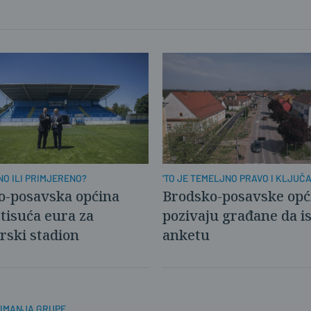
O ILI PRIMJERENO?
'TO JE TEMELJNO PRAVO I KLJUČ
PREDUVJET...'
o-posavska općina
Brodsko-posavske opć
 tisuća eura za
pozivaju građane da i
rski stadion
anketu
IMANJA GRUPE