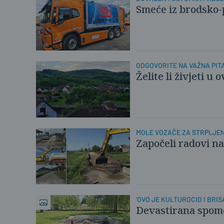
Smeće iz brodsko-
ODGOVORITE NA VAŽNA PIT
Želite li živjeti 
MOLE VOZAČE ZA STRPLJE
Započeli radovi n
'OVO JE KULTUROCID I BRI
Devastirana spomen