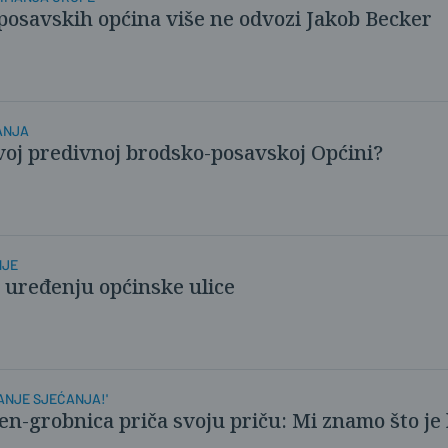
posavskih općina više ne odvozi Jakob Becker
ANJA
u ovoj predivnoj brodsko-posavskoj Općini?
NJE
a uređenju općinske ulice
SANJE SJEĆANJA!'
-grobnica priča svoju priču: Mi znamo što je b