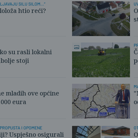
LJAVAJU SILU SILOM...”
U
loloža htio reći?
O
s
Ć
P
ko su rasli lokalni
Č
bolje stoji
p
M
e mladih ove općine
"
.000 eura
o
PROPUSTA I OPOMENE
O
iji? Uspješno osigurali
O