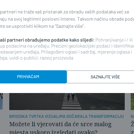
BEZ NJIH NEMA NI ŽIVOTA U MJESTIMA
O
 partneri ne traže vaš pristanak za obradu vaših podataka već se
Udrugama sredstva - Općini vjerni
„
vaju na svoj legitimni poslovni interes. Takvom načinu obrade pod
partneri
o
e se usprotiviti klikom na "Saznajte više".
 naši partneri obrađujemo podatke kako slijedi:
Pohranjivanje i / ili
up podacima na uređaju, Precizni geolokacijski podaci i identifika
edavanjem uređaja, Prilagođeni oglasi i sadržaj, mjerenje oglasa i
aja, uvidi o publici, razvoj proizvoda
PRIHVAĆAM
SAZNAJTE VIŠE
BRODSKA TVRTKA VIZUALIMA DOČARALA TRANSFORMACIJU
N
Možete li vjerovati da će srce malog
Ž
mjesta uskoro izgledati ovako?
z