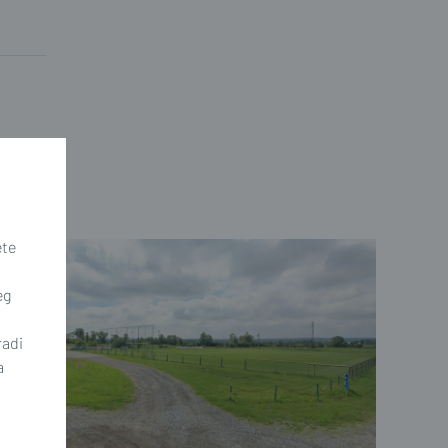
ete
eg
radi
a