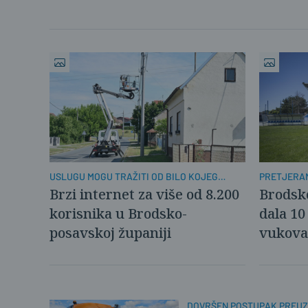
USLUGU MOGU TRAŽITI OD BILO KOJEG
PRETJERAN
OPERATERA
Brzi internet za više od 8.200
Brodsk
korisnika u Brodsko-
dala 10
posavskoj županiji
vukova
DOVRŠEN POSTUPAK PREUZ