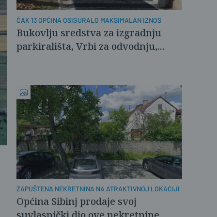
ČAK 13 OPĆINA OSIGURALO MAKSIMALAN IZNOS
Bukovlju sredstva za izgradnju
parkirališta, Vrbi za odvodnju,...
ZAPUŠTENA NEKRETNINA NA ATRAKTIVNOJ LOKACIJI
Općina Sibinj prodaje svoj
suvlasnički dio ove nekretnine