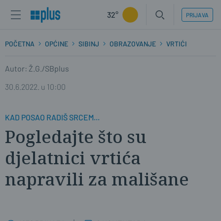
32°
PRIJAVA
POČETNA
OPĆINE
SIBINJ
OBRAZOVANJE
VRTIĆI
Autor: Ž.G./SBplus
30.6.2022. u 10:00
KAD POSAO RADIŠ SRCEM...
Pogledajte što su
djelatnici vrtića
napravili za mališane