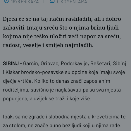
1978 PRIKAZA
0 KOMENTARA
Djeca će se na taj način rashladiti, ali i dobro
zabaviti. Imaju sreću što o njima brinu ljudi
kojima nije teško uložiti veći napor za sreću,
radost, veselje i smijeh najmlađih.
SIBINJ
- Garčin, Oriovac, Podcrkavlje, Rešetari, Sibinj
naslovnica
Ž.G./SBplus
i Klakar brodsko-posavske su općine koje imaju svoje
dječje vrtiće. Koliko to danas znači zaposlenim
roditeljima, suvišno je naglašavati pa su sva mjesta
popunjena, a uvijek se traži i koje više.
Ipak, same zgrade i slobodna mjesta u krevetićima te
za stolom, ne znače puno bez ljudi koji u njima rade.