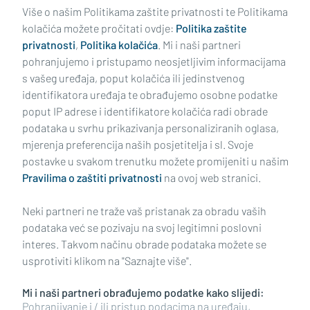
Učitaj još članaka
Više o našim Politikama zaštite privatnosti te Politikama
kolačića možete pročitati ovdje:
Politika zaštite
privatnosti
,
Politika kolačića
. Mi i naši partneri
pohranjujemo i pristupamo neosjetljivim informacijama
s vašeg uređaja, poput kolačića ili jedinstvenog
identifikatora uređaja te obrađujemo osobne podatke
poput IP adrese i identifikatore kolačića radi obrade
podataka u svrhu prikazivanja personaliziranih oglasa,
mjerenja preferencija naših posjetitelja i sl. Svoje
Impressum
Uvjeti korištenja
Politika privatnosti
postavke u svakom trenutku možete promijeniti u našim
Pravilima o zaštiti privatnosti
na ovoj web stranici.
Politika kolačića
Kontakt
Pritužbe
Suradnici
Neki partneri ne traže vaš pristanak za obradu vaših
Oglašavanje
podataka već se pozivaju na svoj legitimni poslovni
interes. Takvom načinu obrade podataka možete se
RUBRIKE
usprotiviti klikom na "Saznajte više".
Mi i naši partneri obrađujemo podatke kako slijedi:
BRODSKO-POSAVSKA ŽUPANIJA
Pohranjivanje i / ili pristup podacima na uređaju,