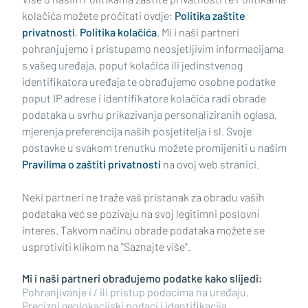
kolačića možete pročitati ovdje:
Politika zaštite
privatnosti
,
Politika kolačića
. Mi i naši partneri
pohranjujemo i pristupamo neosjetljivim informacijama
s vašeg uređaja, poput kolačića ili jedinstvenog
identifikatora uređaja te obrađujemo osobne podatke
poput IP adrese i identifikatore kolačića radi obrade
podataka u svrhu prikazivanja personaliziranih oglasa,
mjerenja preferencija naših posjetitelja i sl. Svoje
Impressum
Uvjeti korištenja
Politika privatnosti
postavke u svakom trenutku možete promijeniti u našim
Pravilima o zaštiti privatnosti
na ovoj web stranici.
Politika kolačića
Kontakt
Pritužbe
Suradnici
Neki partneri ne traže vaš pristanak za obradu vaših
Oglašavanje
podataka već se pozivaju na svoj legitimni poslovni
interes. Takvom načinu obrade podataka možete se
RUBRIKE
usprotiviti klikom na "Saznajte više".
Mi i naši partneri obrađujemo podatke kako slijedi:
BRODSKO-POSAVSKA ŽUPANIJA
Pohranjivanje i / ili pristup podacima na uređaju,
Precizni geolokacijski podaci i identifikacija