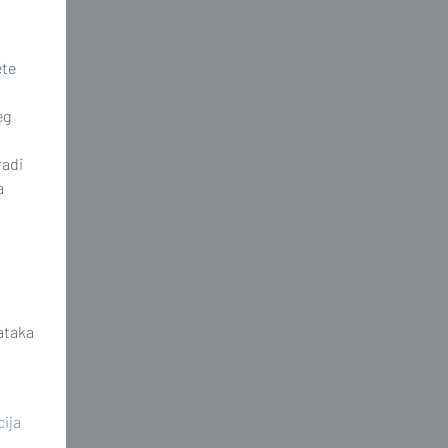
ete
eg
radi
a
ataka
cija