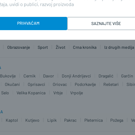
aja, uvidi o publici, razvoj proizvoda
PRIHVAĆAM
SAZNAJTE VIŠE
Obrazovanje
Sport
Život
Crna kronika
Iz drugih medija
A
Bukovlje
Cernik
Davor
Donji Andrijevci
Dragalić
Garčin
Okučani
Oprisavci
Oriovac
Podcrkavlje
Rešetari
Sibi
 Selo
Velika Kopanica
Vrbje
Vrpolje
JA
Kaptol
Kutjevo
Lipik
Pakrac
Pleternica
Požega
Ve