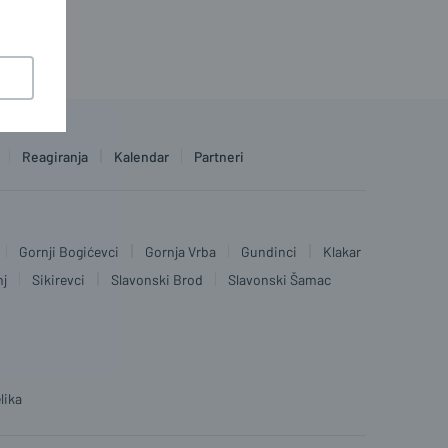
Reagiranja
Kalendar
Partneri
Gornji Bogićevci
Gornja Vrba
Gundinci
Klakar
nj
Sikirevci
Slavonski Brod
Slavonski Šamac
lika