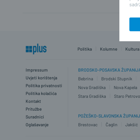
sadrž
Politika
Kolumne
Kultura
Impressum
BRODSKO-POSAVSKA ŽUPANIJ
Uvjeti korištenja
Bebrina
Brodski Stupnik
Politika privatnosti
Nova Gradiška
Nova Kapela
Politika kolačića
Stara Gradiška
Staro Petrovo
Kontakt
Pritužbe
POŽEŠKO-SLAVONSKA ŽUPANI
Suradnici
Oglašavanje
Brestovac
Čaglin
Jakšić