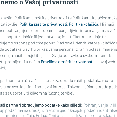
inemo o Vašoj privatnosti
 o našim Politikama zaštite privatnosti te Politikama kolačića mož
tati ovdje:
Politika zaštite privatnosti
,
Politika kolačića
. Mi i naši
neri pohranjujemo i pristupamo neosjetljivim informacijama s vaš
ja, poput kolačića ili jedinstvenog identifikatora uređaja te
đujemo osobne podatke poput IP adrese i identifikatore kolačića 
de podataka u svrhu prikazivanja personaliziranih oglasa, mjerenj
rencija naših posjetitelja i sl. Svoje postavke u svakom trenutku
te promijeniti u našim
Pravilima o zaštiti privatnosti
na ovoj web
ici.
 partneri ne traže vaš pristanak za obradu vaših podataka već se
vaju na svoj legitimni poslovni interes. Takvom načinu obrade pod
i poginulo je osam
e se usprotiviti klikom na "Saznajte više".
 naši partneri obrađujemo podatke kako slijedi:
Pohranjivanje i / ili
up podacima na uređaju, Precizni geolokacijski podaci i identifika
edavanjem uređaja, Prilagođeni oglasi i sadržaj, mjerenje oglasa i