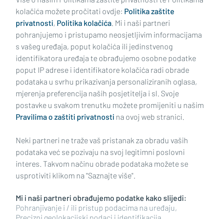
kolačića možete pročitati ovdje:
Politika zaštite
privatnosti
,
Politika kolačića
. Mi i naši partneri
pohranjujemo i pristupamo neosjetljivim informacijama
s vašeg uređaja, poput kolačića ili jedinstvenog
identifikatora uređaja te obrađujemo osobne podatke
poput IP adrese i identifikatore kolačića radi obrade
podataka u svrhu prikazivanja personaliziranih oglasa,
mjerenja preferencija naših posjetitelja i sl. Svoje
Impressum
Uvjeti korištenja
Politika privatnosti
postavke u svakom trenutku možete promijeniti u našim
Pravilima o zaštiti privatnosti
na ovoj web stranici.
Politika kolačića
Kontakt
Pritužbe
Suradnici
Neki partneri ne traže vaš pristanak za obradu vaših
Oglašavanje
podataka već se pozivaju na svoj legitimni poslovni
interes. Takvom načinu obrade podataka možete se
RUBRIKE
usprotiviti klikom na "Saznajte više".
Mi i naši partneri obrađujemo podatke kako slijedi:
BRODSKO-POSAVSKA ŽUPANIJA
Pohranjivanje i / ili pristup podacima na uređaju,
Precizni geolokacijski podaci i identifikacija