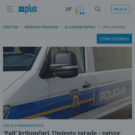
28°
PRIJAVA
POČETNA
BRODSKO-POSAVSKA
SLAVONSKI ŠAMAC
CRNA KRONIKA
CRNA KRONIKA
KOD SLAVONSKOG ŠAMCA
'Pali' krijumčari. Umjesto zarade - zatvor