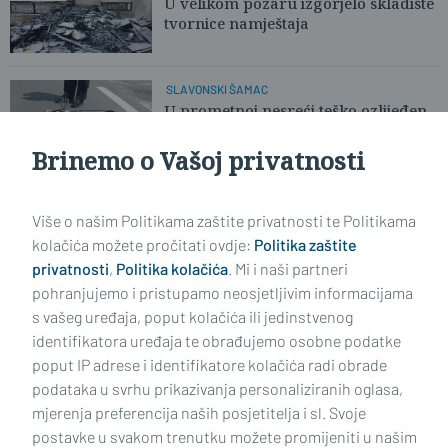
U velikom požaru izgorjelo skladište
tvornice namještaja
SLAVONSKI ŠAMAC
U prometnoj nesreći teško ozlijeđen
biciklist
Brinemo o Vašoj privatnosti
KAO U AKCIJSKOM FILMU
Napravio darmar na graničnom
Više o našim Politikama zaštite privatnosti te Politikama
prijelazu
kolačića možete pročitati ovdje:
Politika zaštite
privatnosti
,
Politika kolačića
. Mi i naši partneri
pohranjujemo i pristupamo neosjetljivim informacijama
s vašeg uređaja, poput kolačića ili jedinstvenog
identifikatora uređaja te obrađujemo osobne podatke
poput IP adrese i identifikatore kolačića radi obrade
podataka u svrhu prikazivanja personaliziranih oglasa,
mjerenja preferencija naših posjetitelja i sl. Svoje
Impressum
Uvjeti korištenja
Politika privatnosti
postavke u svakom trenutku možete promijeniti u našim