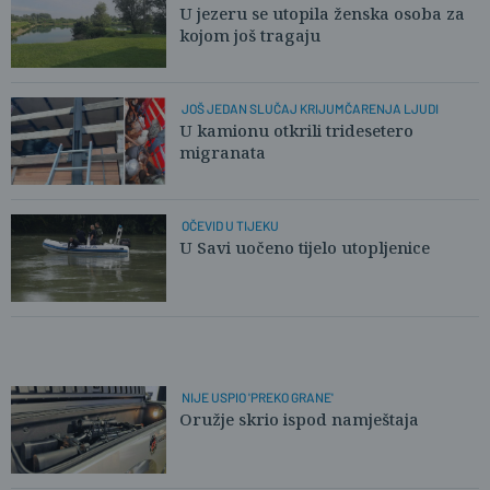
U jezeru se utopila ženska osoba za
kojom još tragaju
JOŠ JEDAN SLUČAJ KRIJUMČARENJA LJUDI
U kamionu otkrili tridesetero
migranata
OČEVID U TIJEKU
U Savi uočeno tijelo utopljenice
NIJE USPIO 'PREKO GRANE'
Oružje skrio ispod namještaja