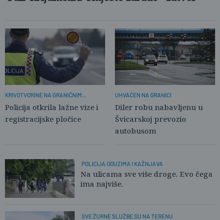
KRIVOTVORINE NA GRANIČNIM
UHVAĆEN NA GRANICI
PRIJELAZIMA I CESTAMA
Policija otkrila lažne vize i
Diler robu nabavljenu u
registracijske pločice
Švicarskoj prevozio
autobusom
POLICIJA ODUZIMA I KAŽNJAVA
Na ulicama sve više droge. Evo čega
ima najviše.
SVE ŽURNE SLUŽBE SU NA TERENU