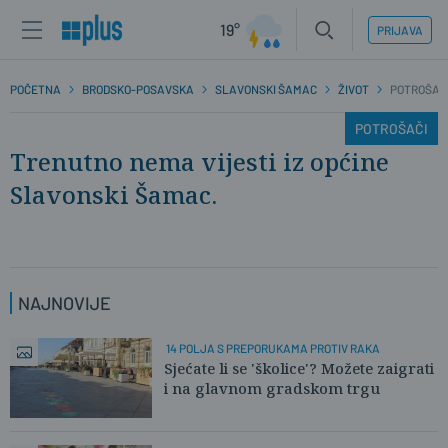
19°
PRIJAVA
POČETNA
BRODSKO-POSAVSKA
SLAVONSKI ŠAMAC
ŽIVOT
POTROŠAČ
POTROŠAČI
Trenutno nema vijesti iz općine
Slavonski Šamac.
NAJNOVIJE
14 POLJA S PREPORUKAMA PROTIV RAKA
Sjećate li se 'školice'? Možete zaigrati
i na glavnom gradskom trgu