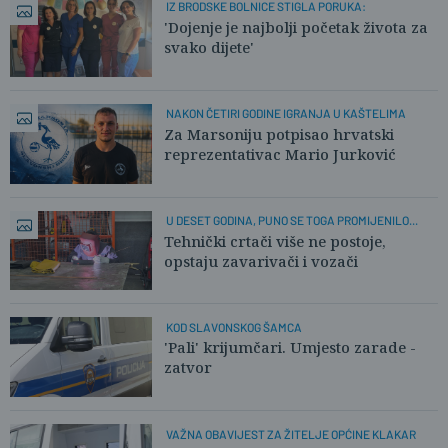
IZ BRODSKE BOLNICE STIGLA PORUKA:
'Dojenje je najbolji početak života za
svako dijete'
NAKON ČETIRI GODINE IGRANJA U KAŠTELIMA
Za Marsoniju potpisao hrvatski
reprezentativac Mario Jurković
U DESET GODINA, PUNO SE TOGA PROMIJENILO...
Tehnički crtači više ne postoje,
opstaju zavarivači i vozači
KOD SLAVONSKOG ŠAMCA
'Pali' krijumčari. Umjesto zarade -
zatvor
VAŽNA OBAVIJEST ZA ŽITELJE OPĆINE KLAKAR