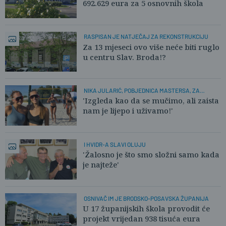
692.629 eura za 5 osnovnih škola
RASPISAN JE NATJEČAJ ZA REKONSTRUKCIJU
Za 13 mjeseci ovo više neće biti ruglo
u centru Slav. Broda!?
NIKA JULARIĆ, POBJEDNICA MASTERSA, ZA
PLUSPORTAL:
'Izgleda kao da se mučimo, ali zaista
nam je lijepo i uživamo!'
I HVIDR-A SLAVI OLUJU
'Žalosno je što smo složni samo kada
je najteže'
OSNIVAČ IM JE BRODSKO-POSAVSKA ŽUPANIJA
U 17 županijskih škola provodit će
projekt vrijedan 938 tisuća eura