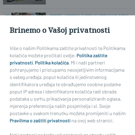
RODITELJI POGINULIH POSLALI PORUKU MLADIMA
'Zastanite ponekad ovdje i sjetite se
kolika je krv prolivena!'
Brinemo o Vašoj privatnosti
Više o našim Politikama zaštite privatnosti te Politikama
PRIJE 31 GODINU...
Što se zapravo dogodilo 5. kolovoza
kolačića možete pročitati ovdje:
Politika zaštite
1995. godine?
privatnosti
,
Politika kolačića
. Mi i naši partneri
pohranjujemo i pristupamo neosjetljivim informacijama
s vašeg uređaja, poput kolačića ili jedinstvenog
identifikatora uređaja te obrađujemo osobne podatke
poput IP adrese i identifikatore kolačića radi obrade
podataka u svrhu prikazivanja personaliziranih oglasa,
mjerenja preferencija naših posjetitelja i sl. Svoje
Impressum
Uvjeti korištenja
Politika privatnosti
postavke u svakom trenutku možete promijeniti u našim
Pravilima o zaštiti privatnosti
na ovoj web stranici.
Politika kolačića
Kontakt
Pritužbe
Suradnici
Neki partneri ne traže vaš pristanak za obradu vaših