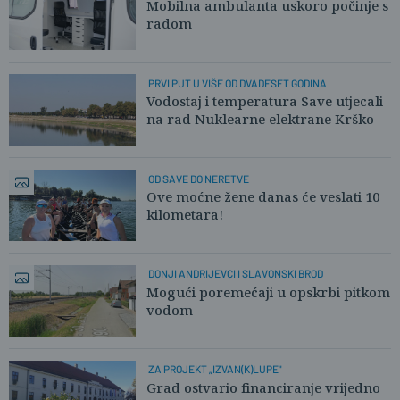
Mobilna ambulanta uskoro počinje s
radom
PRVI PUT U VIŠE OD DVADESET GODINA
Vodostaj i temperatura Save utjecali
na rad Nuklearne elektrane Krško
OD SAVE DO NERETVE
Ove moćne žene danas će veslati 10
kilometara!
DONJI ANDRIJEVCI I SLAVONSKI BROD
Mogući poremećaji u opskrbi pitkom
vodom
ZA PROJEKT „IZVAN(K)LUPE"
Grad ostvario financiranje vrijedno