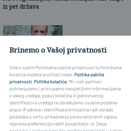
iz pet država
Brinemo o Vašoj privatnosti
NOVI MANDŽO
Više o našim Politikama zaštite privatnosti te Politikama
Bombarder iz Kruševice
kolačića možete pročitati ovdje:
Politika zaštite
privatnosti
,
Politika kolačića
. Mi i naši partneri
pohranjujemo i pristupamo neosjetljivim informacijama
s vašeg uređaja, poput kolačića ili jedinstvenog
identifikatora uređaja te obrađujemo osobne podatke
poput IP adrese i identifikatore kolačića radi obrade
podataka u svrhu prikazivanja personaliziranih oglasa,
mjerenja preferencija naših posjetitelja i sl. Svoje
Impressum
Uvjeti korištenja
Politika privatnosti
postavke u svakom trenutku možete promijeniti u našim