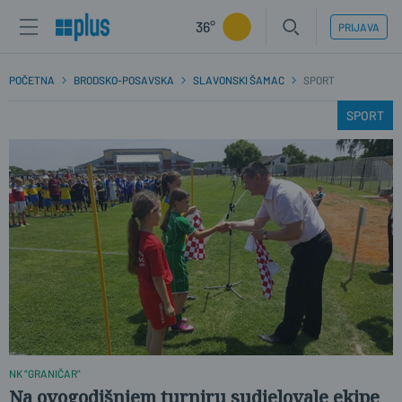
36°
PRIJAVA
POČETNA
BRODSKO-POSAVSKA
SLAVONSKI ŠAMAC
SPORT
SPORT
NK "GRANIČAR"
Na ovogodišnjem turniru sudjelovale ekipe