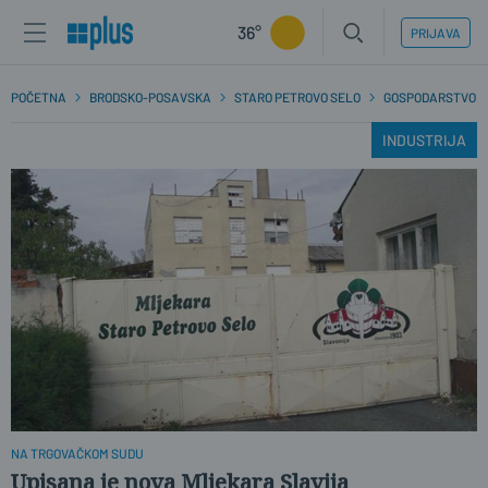
36°
PRIJAVA
POČETNA
BRODSKO-POSAVSKA
STARO PETROVO SELO
GOSPODARSTVO
INDUSTRIJA
NA TRGOVAČKOM SUDU
Upisana je nova Mljekara Slavija