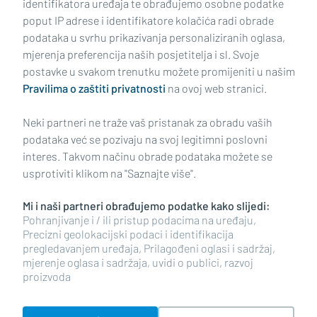
identifikatora uređaja te obrađujemo osobne podatke
poput IP adrese i identifikatore kolačića radi obrade
podataka u svrhu prikazivanja personaliziranih oglasa,
mjerenja preferencija naših posjetitelja i sl. Svoje
Impressum
Uvjeti korištenja
Politika privatnosti
postavke u svakom trenutku možete promijeniti u našim
Pravilima o zaštiti privatnosti
na ovoj web stranici.
Politika kolačića
Kontakt
Pritužbe
Suradnici
Neki partneri ne traže vaš pristanak za obradu vaših
Oglašavanje
podataka već se pozivaju na svoj legitimni poslovni
interes. Takvom načinu obrade podataka možete se
RUBRIKE
usprotiviti klikom na "Saznajte više".
Mi i naši partneri obrađujemo podatke kako slijedi:
BRODSKO-POSAVSKA ŽUPANIJA
Pohranjivanje i / ili pristup podacima na uređaju,
Precizni geolokacijski podaci i identifikacija
pregledavanjem uređaja, Prilagođeni oglasi i sadržaj,
POŽEŠKO-SLAVONSKA ŽUPANIJA
mjerenje oglasa i sadržaja, uvidi o publici, razvoj
proizvoda
Copyright © 2026 plusportal.hr, sva prava pridržana