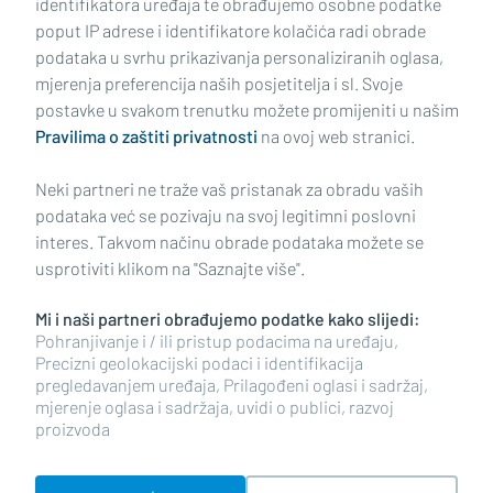
identifikatora uređaja te obrađujemo osobne podatke
poput IP adrese i identifikatore kolačića radi obrade
podataka u svrhu prikazivanja personaliziranih oglasa,
mjerenja preferencija naših posjetitelja i sl. Svoje
Impressum
Uvjeti korištenja
Politika privatnosti
postavke u svakom trenutku možete promijeniti u našim
Pravilima o zaštiti privatnosti
na ovoj web stranici.
Politika kolačića
Kontakt
Pritužbe
Suradnici
Neki partneri ne traže vaš pristanak za obradu vaših
Oglašavanje
podataka već se pozivaju na svoj legitimni poslovni
interes. Takvom načinu obrade podataka možete se
RUBRIKE
usprotiviti klikom na "Saznajte više".
Mi i naši partneri obrađujemo podatke kako slijedi:
BRODSKO-POSAVSKA ŽUPANIJA
Pohranjivanje i / ili pristup podacima na uređaju,
Precizni geolokacijski podaci i identifikacija
pregledavanjem uređaja, Prilagođeni oglasi i sadržaj,
POŽEŠKO-SLAVONSKA ŽUPANIJA
mjerenje oglasa i sadržaja, uvidi o publici, razvoj
proizvoda
Copyright © 2026 plusportal.hr, sva prava pridržana