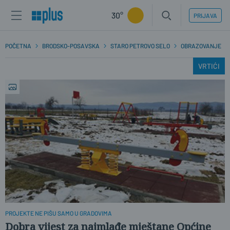
30°
PRIJAVA
POČETNA
BRODSKO-POSAVSKA
STARO PETROVO SELO
OBRAZOVANJE
VRTIĆI
PROJEKTE NE PIŠU SAMO U GRADOVIMA
Dobra vijest za najmlađe mještane Općine