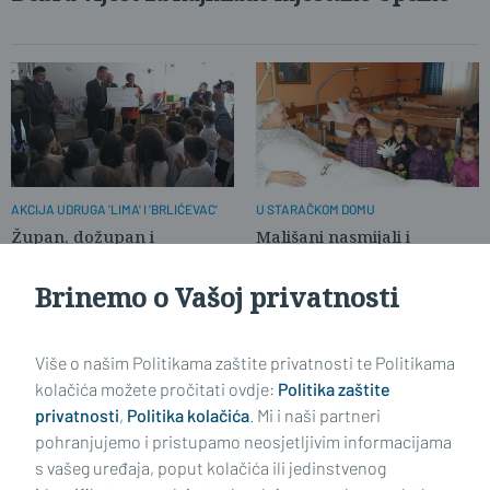
AKCIJA UDRUGA 'LIMA' I 'BRLIĆEVAC'
U STARAČKOM DOMU
Župan, dožupan i
Mališani nasmijali i
pročelnik djeci uručili ček
rasplakali bake
Brinemo o Vašoj privatnosti
STARO PETROVO SELO
Otvoren novoobnovljeni vrtić
Više o našim Politikama zaštite privatnosti te Politikama
„Vjeverica“
kolačića možete pročitati ovdje:
Politika zaštite
privatnosti
,
Politika kolačića
. Mi i naši partneri
pohranjujemo i pristupamo neosjetljivim informacijama
s vašeg uređaja, poput kolačića ili jedinstvenog