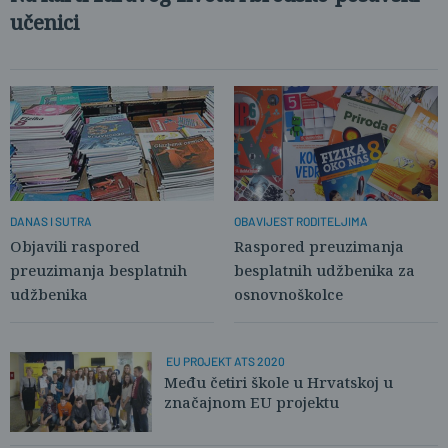
učenici
OBAVIJEST RODITELJIMA
DANAS I SUTRA
Raspored preuzimanja
Objavili raspored
besplatnih udžbenika za
preuzimanja besplatnih
osnovnoškolce
udžbenika
EU PROJEKT ATS 2020
Među četiri škole u Hrvatskoj u
značajnom EU projektu