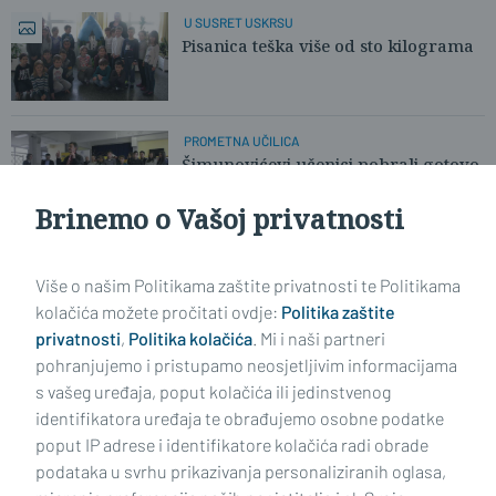
U SUSRET USKRSU
Pisanica teška više od sto kilograma
PROMETNA UČILICA
Šimunovićevi učenici pobrali gotovo
sve nagrade
Brinemo o Vašoj privatnosti
ODGOVORAN POSAO
Kad učitelji vole, a ne odrađuju, tek,
Više o našim Politikama zaštite privatnosti te Politikama
svoj posao
kolačića možete pročitati ovdje:
Politika zaštite
privatnosti
,
Politika kolačića
. Mi i naši partneri
pohranjujemo i pristupamo neosjetljivim informacijama
s vašeg uređaja, poput kolačića ili jedinstvenog
identifikatora uređaja te obrađujemo osobne podatke
poput IP adrese i identifikatore kolačića radi obrade
podataka u svrhu prikazivanja personaliziranih oglasa,