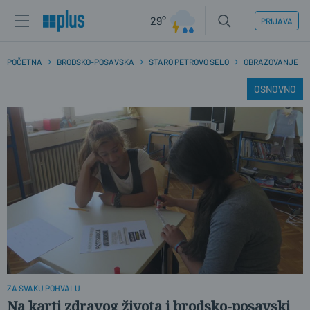
29°
PRIJAVA
POČETNA
BRODSKO-POSAVSKA
STARO PETROVO SELO
OBRAZOVANJE
OSNOVNO
ZA SVAKU POHVALU
Na karti zdravog života i brodsko-posavski