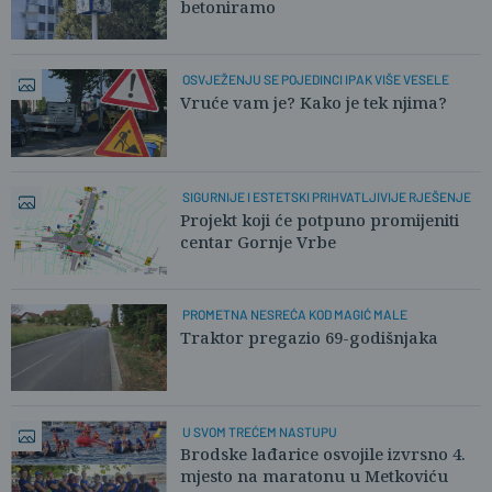
betoniramo
OSVJEŽENJU SE POJEDINCI IPAK VIŠE VESELE
Vruće vam je? Kako je tek njima?
SIGURNIJE I ESTETSKI PRIHVATLJIVIJE RJEŠENJE
Projekt koji će potpuno promijeniti
centar Gornje Vrbe
PROMETNA NESREĆA KOD MAGIĆ MALE
Traktor pregazio 69-godišnjaka
U SVOM TREĆEM NASTUPU
Brodske lađarice osvojile izvrsno 4.
mjesto na maratonu u Metkoviću