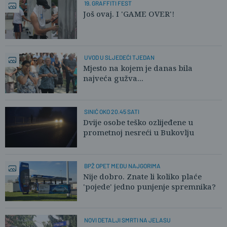
19. GRAFFITI FEST
Još ovaj. I 'GAME OVER'!
UVOD U SLJEDEĆI TJEDAN
Mjesto na kojem je danas bila
najveća gužva...
SINIĆ OKO 20.45 SATI
Dvije osobe teško ozlijeđene u
prometnoj nesreći u Bukovlju
BPŽ OPET MEĐU NAJGORIMA
Nije dobro. Znate li koliko plaće
'pojede' jedno punjenje spremnika?
NOVI DETALJI SMRTI NA JELASU