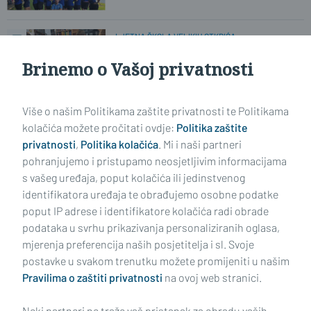
LJETNA ŠKOLA VELIKIH OTKRIĆA
Dok oni u ljetu maksimalno uživaju,
mame stignu popiti i kavu...
Brinemo o Vašoj privatnosti
Više o našim Politikama zaštite privatnosti te Politikama
JOŠ SAMO NEKOLIKO PRILIKA
Do kraja kolovoza možete isprobati
kolačića možete pročitati ovdje:
Politika zaštite
policijski poligon
privatnosti
,
Politika kolačića
. Mi i naši partneri
pohranjujemo i pristupamo neosjetljivim informacijama
s vašeg uređaja, poput kolačića ili jedinstvenog
identifikatora uređaja te obrađujemo osobne podatke
poput IP adrese i identifikatore kolačića radi obrade
podataka u svrhu prikazivanja personaliziranih oglasa,
mjerenja preferencija naših posjetitelja i sl. Svoje
Impressum
Uvjeti korištenja
Politika privatnosti
postavke u svakom trenutku možete promijeniti u našim
Pravilima o zaštiti privatnosti
na ovoj web stranici.
Politika kolačića
Kontakt
Pritužbe
Suradnici
Neki partneri ne traže vaš pristanak za obradu vaših