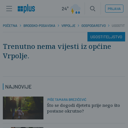
24°
PRIJAVA
POČETNA
BRODSKO-POSAVSKA
VRPOLJE
GOSPODARSTVO
UGOSTITE
UGOSTITELJSTVO
Trenutno nema vijesti iz općine
Vrpolje.
NAJNOVIJE
PIŠE TAMARA BREZIČEVIĆ
Što se dogodi djetetu prije nego što
postane okrutno?