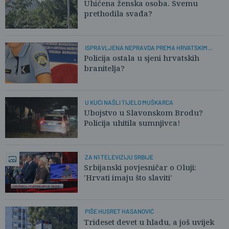
Uhićena ženska osoba. Svemu
prethodila svađa?
ISPRAVLJENA NEPRAVDA PREMA HRVATSKIM
POLICAJCIMA
Policija ostala u sjeni hrvatskih
branitelja?
U KUĆI NAŠLI TIJELO MUŠKARCA
Ubojstvo u Slavonskom Brodu?
Policija uhitila sumnjivca!
ZA N1 TELEVIZIJU SRBIJE
Srbijanski povjesničar o Oluji:
'Hrvati imaju što slaviti'
PIŠE HUSRET HASANOVIĆ
Trideset devet u hladu, a još uvijek