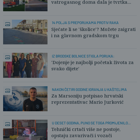
vatrogasnog doma dala je tvrtka...
14 POLJA S PREPORUKAMA PROTIV RAKA
Sjećate li se 'školice'? Možete zaigrati
i na glavnom gradskom trgu
IZ BRODSKE BOLNICE STIGLA PORUKA:
'Dojenje je najbolji početak života za
svako dijete'
NAKON ČETIRI GODINE IGRANJA U KAŠTELIMA
Za Marsoniju potpisao hrvatski
reprezentativac Mario Jurković
U DESET GODINA, PUNO SE TOGA PROMIJENILO...
Tehnički crtači više ne postoje,
opstaju zavarivači i vozači