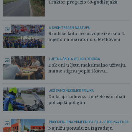
Traktor pregazio 69-godišnjaka
U SVOM TREĆEM NASTUPU
Brodske lađarice osvojile izvrsno 4.
mjesto na maratonu u Metkoviću
LJETNA ŠKOLA VELIKIH OTKRIĆA
Dok oni u ljetu maksimalno uživaju,
mame stignu popiti i kavu...
JOŠ SAMO NEKOLIKO PRILIKA
Do kraja kolovoza možete isprobati
policijski poligon
PROCIJENJENA VRIJEDNOST BILA JE 885.244 EURA
Najnižu ponudu za izgradnju