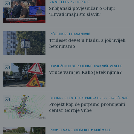
ZA N1 TELEVIZIJU SRBIJE
Srbijanski povjesničar o Oluji:
'Hrvati imaju što slaviti'
PIŠE HUSRET HASANOVIĆ
Trideset devet u hladu, a još uvijek
betoniramo
OSVJEŽENJU SE POJEDINCI IPAK VIŠE VESELE
Vruće vam je? Kako je tek njima?
SIGURNIJE I ESTETSKI PRIHVATLJIVIJE RJEŠENJE
Projekt koji će potpuno promijeniti
centar Gornje Vrbe
PROMETNA NESREĆA KOD MAGIĆ MALE