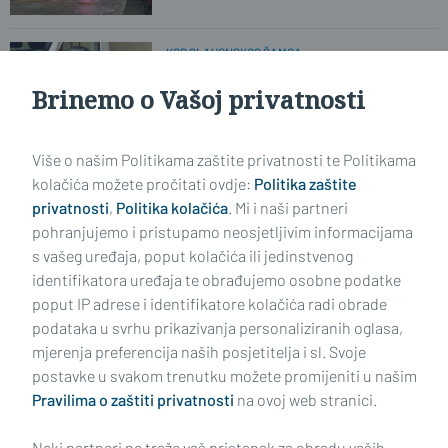
KOD SLAVONSKOG ŠAMCA
'Pali' krijumčari. Umjesto zarade -
zatvor
Brinemo o Vašoj privatnosti
Više o našim Politikama zaštite privatnosti te Politikama
VAŽNA OBAVIJEST ZA ŽITELJE OPĆINE KLAKAR
Mobilna ambulanta uskoro počinje s
kolačića možete pročitati ovdje:
Politika zaštite
radom
privatnosti
,
Politika kolačića
. Mi i naši partneri
pohranjujemo i pristupamo neosjetljivim informacijama
s vašeg uređaja, poput kolačića ili jedinstvenog
identifikatora uređaja te obrađujemo osobne podatke
poput IP adrese i identifikatore kolačića radi obrade
podataka u svrhu prikazivanja personaliziranih oglasa,
mjerenja preferencija naših posjetitelja i sl. Svoje
Impressum
Uvjeti korištenja
Politika privatnosti
postavke u svakom trenutku možete promijeniti u našim
Pravilima o zaštiti privatnosti
na ovoj web stranici.
Politika kolačića
Kontakt
Pritužbe
Suradnici
Neki partneri ne traže vaš pristanak za obradu vaših