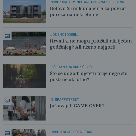
NOVI PODATCI MINISTARSTVA GRADITELJSTVA
Gotovo 35 milijuna eura za povrat
poreza na nekretnine
JOŠ SMO I DOBRI...
Hrvati si ne mogu priuštiti niti tjedan
godišnjeg? Ali nismo najgori!
PIŠE TAMARA BREZIČEVIĆ
Što se dogodi djetetu prije nego što
postane okrutno?
19. GRAFFITI FEST
Još ovaj. I 'GAME OVER'!
UVOD U SLJEDEĆI TJEDAN