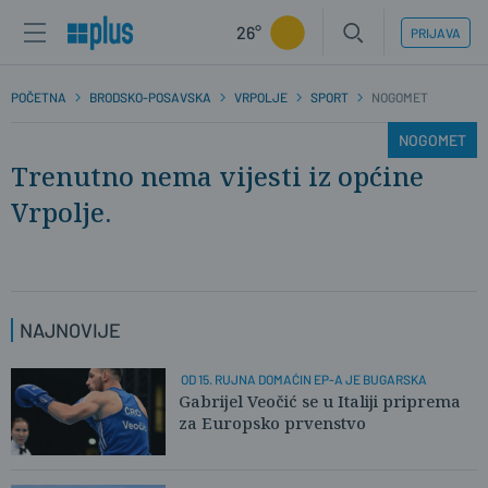
26°
PRIJAVA
POČETNA
BRODSKO-POSAVSKA
VRPOLJE
SPORT
NOGOMET
NOGOMET
Trenutno nema vijesti iz općine
Vrpolje.
NAJNOVIJE
OD 15. RUJNA DOMAĆIN EP-A JE BUGARSKA
Gabrijel Veočić se u Italiji priprema
za Europsko prvenstvo