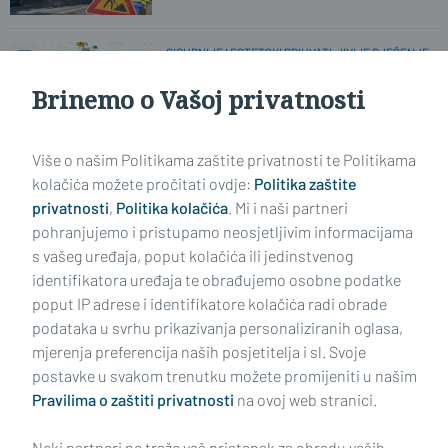
SIGURNIJE I ESTETSKI PRIHVATLJIVIJE RJEŠENJE
Projekt koji će potpuno promijeniti
centar Gornje Vrbe
Brinemo o Vašoj privatnosti
Više o našim Politikama zaštite privatnosti te Politikama
PROMETNA NESREĆA KOD MAGIĆ MALE
Traktor pregazio 69-godišnjaka
kolačića možete pročitati ovdje:
Politika zaštite
privatnosti
,
Politika kolačića
. Mi i naši partneri
pohranjujemo i pristupamo neosjetljivim informacijama
s vašeg uređaja, poput kolačića ili jedinstvenog
identifikatora uređaja te obrađujemo osobne podatke
poput IP adrese i identifikatore kolačića radi obrade
podataka u svrhu prikazivanja personaliziranih oglasa,
mjerenja preferencija naših posjetitelja i sl. Svoje
Impressum
Uvjeti korištenja
Politika privatnosti
postavke u svakom trenutku možete promijeniti u našim
Pravilima o zaštiti privatnosti
na ovoj web stranici.
Politika kolačića
Kontakt
Pritužbe
Suradnici
Neki partneri ne traže vaš pristanak za obradu vaših