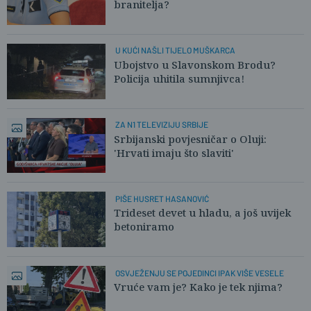
branitelja?
U KUĆI NAŠLI TIJELO MUŠKARCA
Ubojstvo u Slavonskom Brodu?
Policija uhitila sumnjivca!
ZA N1 TELEVIZIJU SRBIJE
Srbijanski povjesničar o Oluji:
'Hrvati imaju što slaviti'
PIŠE HUSRET HASANOVIĆ
Trideset devet u hladu, a još uvijek
betoniramo
OSVJEŽENJU SE POJEDINCI IPAK VIŠE VESELE
Vruće vam je? Kako je tek njima?