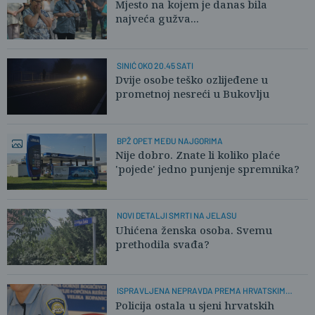
Mjesto na kojem je danas bila
najveća gužva...
SINIĆ OKO 20.45 SATI
Dvije osobe teško ozlijeđene u
prometnoj nesreći u Bukovlju
BPŽ OPET MEĐU NAJGORIMA
Nije dobro. Znate li koliko plaće
'pojede' jedno punjenje spremnika?
NOVI DETALJI SMRTI NA JELASU
Uhićena ženska osoba. Svemu
prethodila svađa?
ISPRAVLJENA NEPRAVDA PREMA HRVATSKIM
POLICAJCIMA
Policija ostala u sjeni hrvatskih