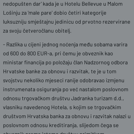
nedopušten dar' kada je u Hotelu Bellevue u Malom
Lošinju za 'male pare' dobio četiri kategorije
luksuzniju smještajnu jedinicu od prvotno rezervirane
za svoju četveročlanu obitelj.
- Razlika u cijeni jednog noćenja među sobama varira
od 600 do 800 EUR-a, pri čemu je obveznik kao
ministar financija po položaju član Nadzornog odbora
Hrvatske banke za obnovu i razvitak, te je u tom
svojstvu nekoliko mjeseci ranije odobravao izmjenu
instrumenata osiguranja po već nastalom poslovnom
odnosu trgovačkom društvu Jadranka turizam d.d.,
vlasniku navedenog Hotela, s kojim se trgovačkim
društvom Hrvatska banka za obnovu i razvitak nalazi u
poslovnom odnosu kreditiranja, slijedom čega se