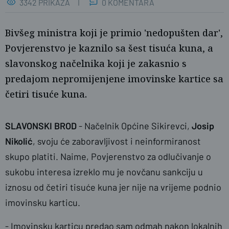
3342 PRIKAZA
0 KOMENTARA
Bivšeg ministra koji je primio 'nedopušten dar',
Povjerenstvo je kaznilo sa šest tisuća kuna, a
slavonskog načelnika koji je zakasnio s
predajom nepromijenjene imovinske kartice sa
četiri tisuće kuna.
SLAVONSKI BROD
- Načelnik Općine Sikirevci,
Josip
Nikolić
, svoju će zaboravljivost i neinformiranost
skupo platiti. Naime, Povjerenstvo za odlučivanje o
sukobu interesa izreklo mu je novčanu sankciju u
iznosu od četiri tisuće kuna jer nije na vrijeme podnio
imovinsku karticu.
- Imovinsku karticu predao sam odmah nakon lokalnih