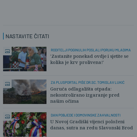
NASTAVITE ČITATI
RODITELJI POGINULIH POSLALI PORUKU MLADIMA
'Zastanite ponekad ovdje i sjetite se
kolika je krv prolivena!'
ZA PLUSPORTAL PIŠE DR.SC. TOMISLAV LUKIĆ
Goruća odlagališta otpada:
nekontrolirano izgaranje pred
našim očima
DAN POBJEDE I DOMOVINSKE ZAHVALNOSTI
U Novoj Gradiški vijenci položeni
danas, sutra na redu Slavonski Brod