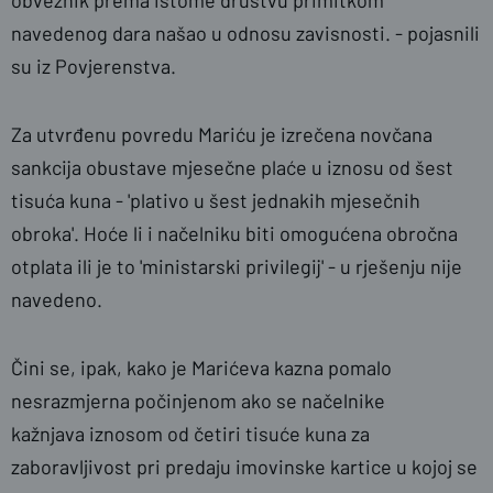
obveznik prema istome društvu primitkom
navedenog dara našao u odnosu zavisnosti. - pojasnili
su iz Povjerenstva.
Za utvrđenu povredu Mariću je izrečena novčana
sankcija obustave mjesečne plaće u iznosu od šest
tisuća kuna - 'plativo u šest jednakih mjesečnih
obroka'. Hoće li i načelniku biti omogućena obročna
otplata ili je to 'ministarski privilegij' - u rješenju nije
navedeno.
Čini se, ipak, kako je Marićeva kazna pomalo
nesrazmjerna počinjenom ako se načelnike
kažnjava iznosom od četiri tisuće kuna za
zaboravljivost pri predaju imovinske kartice u kojoj se