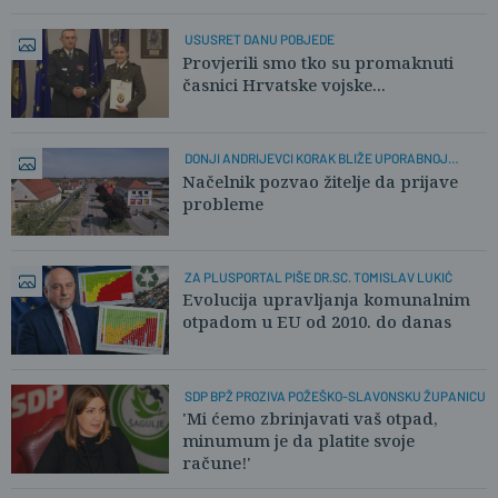
USUSRET DANU POBJEDE
Provjerili smo tko su promaknuti
časnici Hrvatske vojske...
DONJI ANDRIJEVCI KORAK BLIŽE UPORABNOJ
DOZVOLI
Načelnik pozvao žitelje da prijave
probleme
ZA PLUSPORTAL PIŠE DR.SC. TOMISLAV LUKIĆ
Evolucija upravljanja komunalnim
otpadom u EU od 2010. do danas
SDP BPŽ PROZIVA POŽEŠKO-SLAVONSKU ŽUPANICU
'Mi ćemo zbrinjavati vaš otpad,
minumum je da platite svoje
račune!'