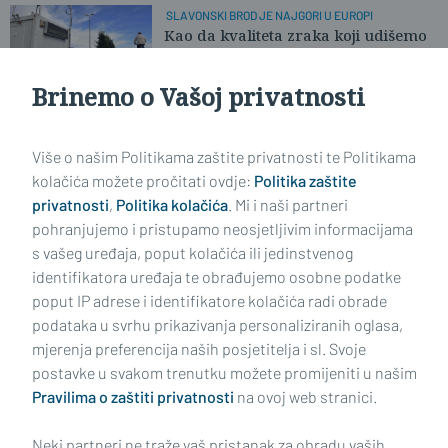
SLAVONSKI BROD JE NAJGORI U EUROPI
Kao da kvaliteta zraka koji udišemo
više nikoga ne zanima
Brinemo o Vašoj privatnosti
Učitaj još članaka
Više o našim Politikama zaštite privatnosti te Politikama
kolačića možete pročitati ovdje:
Politika zaštite
privatnosti
,
Politika kolačića
. Mi i naši partneri
pohranjujemo i pristupamo neosjetljivim informacijama
s vašeg uređaja, poput kolačića ili jedinstvenog
identifikatora uređaja te obrađujemo osobne podatke
poput IP adrese i identifikatore kolačića radi obrade
podataka u svrhu prikazivanja personaliziranih oglasa,
mjerenja preferencija naših posjetitelja i sl. Svoje
Impressum
Uvjeti korištenja
Politika privatnosti
postavke u svakom trenutku možete promijeniti u našim
Pravilima o zaštiti privatnosti
na ovoj web stranici.
Politika kolačića
Kontakt
Pritužbe
Suradnici
Neki partneri ne traže vaš pristanak za obradu vaših
Oglašavanje