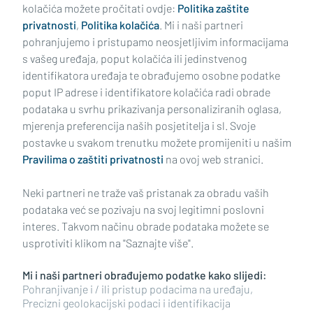
kolačića možete pročitati ovdje:
Politika zaštite
privatnosti
,
Politika kolačića
. Mi i naši partneri
pohranjujemo i pristupamo neosjetljivim informacijama
s vašeg uređaja, poput kolačića ili jedinstvenog
identifikatora uređaja te obrađujemo osobne podatke
poput IP adrese i identifikatore kolačića radi obrade
podataka u svrhu prikazivanja personaliziranih oglasa,
mjerenja preferencija naših posjetitelja i sl. Svoje
Impressum
Uvjeti korištenja
Politika privatnosti
postavke u svakom trenutku možete promijeniti u našim
Pravilima o zaštiti privatnosti
na ovoj web stranici.
Politika kolačića
Kontakt
Pritužbe
Suradnici
Neki partneri ne traže vaš pristanak za obradu vaših
Oglašavanje
podataka već se pozivaju na svoj legitimni poslovni
interes. Takvom načinu obrade podataka možete se
RUBRIKE
usprotiviti klikom na "Saznajte više".
Mi i naši partneri obrađujemo podatke kako slijedi:
BRODSKO-POSAVSKA ŽUPANIJA
Pohranjivanje i / ili pristup podacima na uređaju,
Precizni geolokacijski podaci i identifikacija