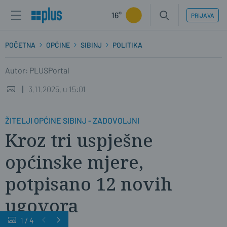
16°
PRIJAVA
POČETNA
OPĆINE
SIBINJ
POLITIKA
Autor: PLUSPortal
3.11.2025. u 15:01
ŽITELJI OPĆINE SIBINJ - ZADOVOLJNI
Kroz tri uspješne
općinske mjere,
potpisano 12 novih
ugovora
1
/
4