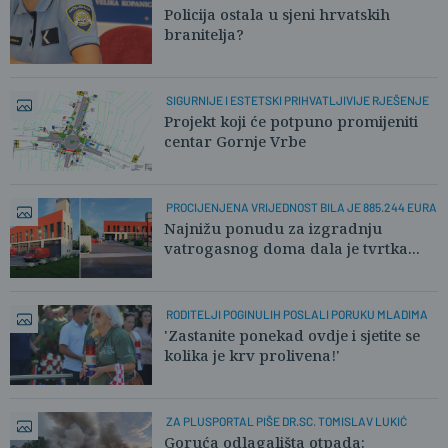
POLICAJCIMA
Policija ostala u sjeni hrvatskih
branitelja?
SIGURNIJE I ESTETSKI PRIHVATLJIVIJE RJEŠENJE
Projekt koji će potpuno promijeniti
centar Gornje Vrbe
PROCIJENJENA VRIJEDNOST BILA JE 885.244 EURA
Najnižu ponudu za izgradnju
vatrogasnog doma dala je tvrtka...
RODITELJI POGINULIH POSLALI PORUKU MLADIMA
'Zastanite ponekad ovdje i sjetite se
kolika je krv prolivena!'
ZA PLUSPORTAL PIŠE DR.SC. TOMISLAV LUKIĆ
Goruća odlagališta otpada: