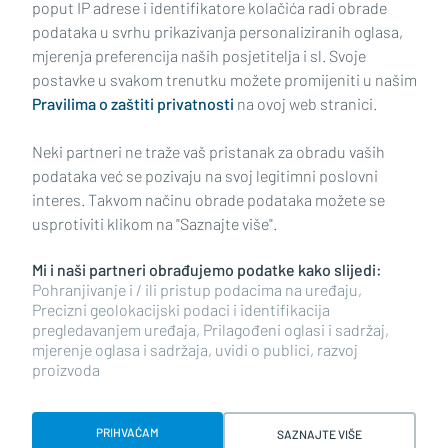
poput IP adrese i identifikatore kolačića radi obrade
podataka u svrhu prikazivanja personaliziranih oglasa,
mjerenja preferencija naših posjetitelja i sl. Svoje
Impressum
Uvjeti korištenja
Politika privatnosti
postavke u svakom trenutku možete promijeniti u našim
Pravilima o zaštiti privatnosti
na ovoj web stranici.
Politika kolačića
Kontakt
Pritužbe
Suradnici
Neki partneri ne traže vaš pristanak za obradu vaših
Oglašavanje
podataka već se pozivaju na svoj legitimni poslovni
interes. Takvom načinu obrade podataka možete se
RUBRIKE
usprotiviti klikom na "Saznajte više".
Mi i naši partneri obrađujemo podatke kako slijedi:
BRODSKO-POSAVSKA ŽUPANIJA
Pohranjivanje i / ili pristup podacima na uređaju,
Precizni geolokacijski podaci i identifikacija
pregledavanjem uređaja, Prilagođeni oglasi i sadržaj,
POŽEŠKO-SLAVONSKA ŽUPANIJA
mjerenje oglasa i sadržaja, uvidi o publici, razvoj
proizvoda
Copyright © 2026 plusportal.hr, sva prava pridržana
PRIHVAĆAM
SAZNAJTE VIŠE