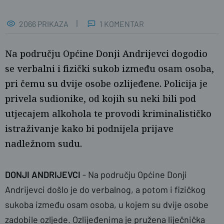
2066 PRIKAZA
1 KOMENTAR
Na području Općine Donji Andrijevci dogodio
se verbalni i fizički sukob između osam osoba,
pri čemu su dvije osobe ozlijeđene. Policija je
privela sudionike, od kojih su neki bili pod
utjecajem alkohola te provodi kriminalističko
istraživanje kako bi podnijela prijave
Željka Gavranović / PlusPortal
nadležnom sudu.
DONJI ANDRIJEVCI
-
Na području Općine Donji
Andrijevci došlo je do verbalnog, a potom i fizičkog
sukoba između osam osoba, u kojem su dvije osobe
zadobile ozljede. Ozlijeđenima je pružena liječnička