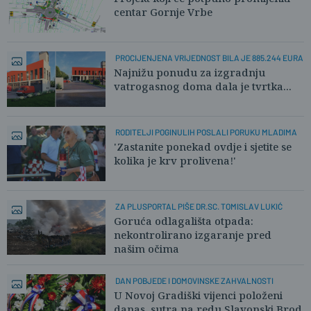
centar Gornje Vrbe
PROCIJENJENA VRIJEDNOST BILA JE 885.244 EURA
Najnižu ponudu za izgradnju
vatrogasnog doma dala je tvrtka...
RODITELJI POGINULIH POSLALI PORUKU MLADIMA
'Zastanite ponekad ovdje i sjetite se
kolika je krv prolivena!'
ZA PLUSPORTAL PIŠE DR.SC. TOMISLAV LUKIĆ
Goruća odlagališta otpada:
nekontrolirano izgaranje pred
našim očima
DAN POBJEDE I DOMOVINSKE ZAHVALNOSTI
U Novoj Gradiški vijenci položeni
danas, sutra na redu Slavonski Brod