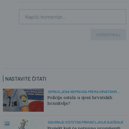
KOMENTIRAJ
NASTAVITE ČITATI
ISPRAVLJENA NEPRAVDA PREMA HRVATSKIM
POLICAJCIMA
Policija ostala u sjeni hrvatskih
branitelja?
SIGURNIJE I ESTETSKI PRIHVATLJIVIJE RJEŠENJE
Projekt koji će potpuno promijeniti