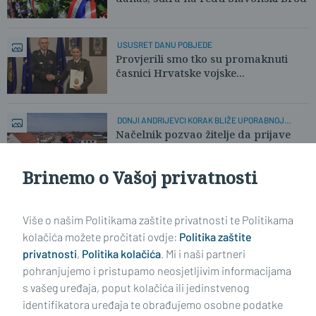
USUSRET DANU POBJEDE
Provjerili smo tko su promaknuti
časnici Hrvatske vojske...
DONJI ANDRIJEVCI KORAK BLIŽE UPORABNOJ
DOZVOLI
Načelnik pozvao žitelje da prijave
probleme
Brinemo o Vašoj privatnosti
Učitaj još članaka
Više o našim Politikama zaštite privatnosti te Politikama
kolačića možete pročitati ovdje:
Politika zaštite
privatnosti
,
Politika kolačića
. Mi i naši partneri
pohranjujemo i pristupamo neosjetljivim informacijama
s vašeg uređaja, poput kolačića ili jedinstvenog
identifikatora uređaja te obrađujemo osobne podatke