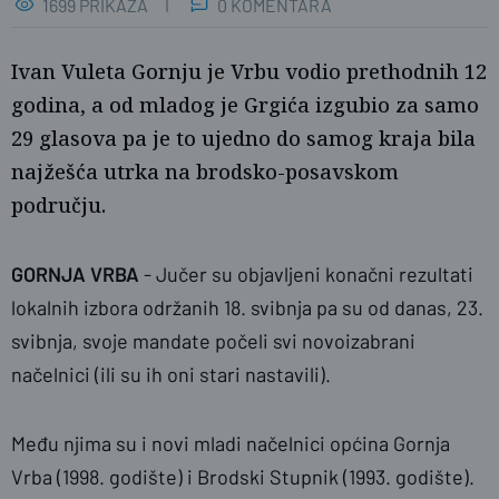
1699 PRIKAZA
0 KOMENTARA
Ivan Vuleta Gornju je Vrbu vodio prethodnih 12
godina, a od mladog je Grgića izgubio za samo
29 glasova pa je to ujedno do samog kraja bila
najžešća utrka na brodsko-posavskom
području.
GORNJA VRBA
- Jučer su objavljeni konačni rezultati
lokalnih izbora održanih 18. svibnja pa su od danas, 23.
svibnja, svoje mandate počeli svi novoizabrani
Grgić i Vuleta na primopredaji dužnosti u Gornjoj Vrbi
načelnici (ili su ih oni stari nastavili).
Među njima su i novi mladi načelnici općina Gornja
Vrba (1998. godište) i Brodski Stupnik (1993. godište).