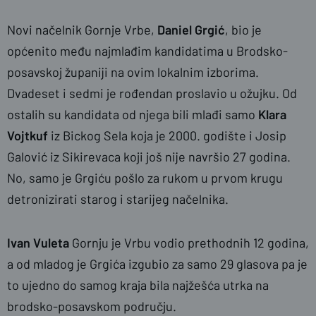
Novi načelnik Gornje Vrbe,
Daniel Grgić
, bio je
općenito među najmlađim kandidatima u Brodsko-
posavskoj županiji na ovim lokalnim izborima.
Dvadeset i sedmi je rođendan proslavio u ožujku. Od
ostalih su kandidata od njega bili mlađi samo
Klara
Vojtkuf
iz Bickog Sela koja je 2000. godište i Josip
Galović iz Sikirevaca koji još nije navršio 27 godina.
No, samo je Grgiću pošlo za rukom u prvom krugu
detronizirati starog i starijeg načelnika.
Ivan Vuleta
Gornju je Vrbu vodio prethodnih 12 godina,
a od mladog je Grgića izgubio za samo 29 glasova pa je
to ujedno do samog kraja bila najžešća utrka na
brodsko-posavskom području.