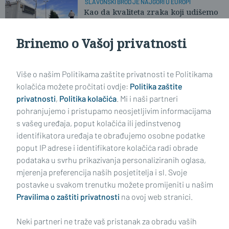
SLAVONSKI BROD JE NAJGORI U EUROPI
Kao da kvaliteta zraka koji udišemo
više nikoga ne zanima
Brinemo o Vašoj privatnosti
Učitaj još članaka
Više o našim Politikama zaštite privatnosti te Politikama
kolačića možete pročitati ovdje:
Politika zaštite
privatnosti
,
Politika kolačića
. Mi i naši partneri
pohranjujemo i pristupamo neosjetljivim informacijama
s vašeg uređaja, poput kolačića ili jedinstvenog
identifikatora uređaja te obrađujemo osobne podatke
poput IP adrese i identifikatore kolačića radi obrade
podataka u svrhu prikazivanja personaliziranih oglasa,
mjerenja preferencija naših posjetitelja i sl. Svoje
Impressum
Uvjeti korištenja
Politika privatnosti
postavke u svakom trenutku možete promijeniti u našim
Pravilima o zaštiti privatnosti
na ovoj web stranici.
Politika kolačića
Kontakt
Pritužbe
Suradnici
Neki partneri ne traže vaš pristanak za obradu vaših
Oglašavanje