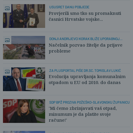
USUSRET DANU POBJEDE
Provjerili smo tko su promaknuti
časnici Hrvatske vojske...
DONJI ANDRIJEVCI KORAK BLIŽE UPORABNOJ
DOZVOLI
Načelnik pozvao žitelje da prijave
probleme
ZA PLUSPORTAL PIŠE DR.SC. TOMISLAV LUKIĆ
Evolucija upravljanja komunalnim
otpadom u EU od 2010. do danas
SDP BPŽ PROZIVA POŽEŠKO-SLAVONSKU ŽUPANICU
'Mi ćemo zbrinjavati vaš otpad,
minumum je da platite svoje
račune!'