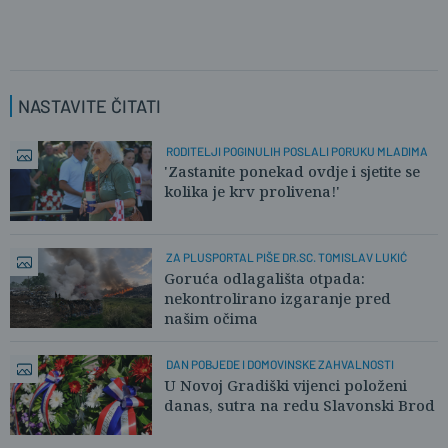
NASTAVITE ČITATI
RODITELJI POGINULIH POSLALI PORUKU MLADIMA
'Zastanite ponekad ovdje i sjetite se
kolika je krv prolivena!'
ZA PLUSPORTAL PIŠE DR.SC. TOMISLAV LUKIĆ
Goruća odlagališta otpada:
nekontrolirano izgaranje pred
našim očima
DAN POBJEDE I DOMOVINSKE ZAHVALNOSTI
U Novoj Gradiški vijenci položeni
danas, sutra na redu Slavonski Brod