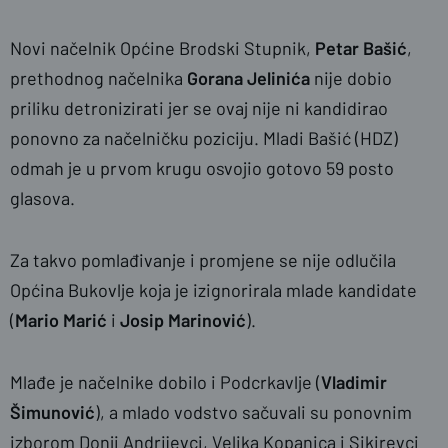
Novi načelnik Općine Brodski Stupnik,
Petar Bašić
,
prethodnog načelnika
Gorana Jelinića
nije dobio
priliku detronizirati jer se ovaj nije ni kandidirao
ponovno za načelničku poziciju. Mladi Bašić (HDZ)
odmah je u prvom krugu osvojio gotovo 59 posto
glasova.
Za takvo pomlađivanje i promjene se nije odlučila
Općina Bukovlje koja je izignorirala mlade kandidate
(
Mario Marić
i
Josip Marinović
).
Mlađe je načelnike dobilo i Podcrkavlje (
Vladimir
Šimunović
), a mlado vodstvo sačuvali su ponovnim
izborom Donji Andrijevci, Velika Kopanica i Sikirevci