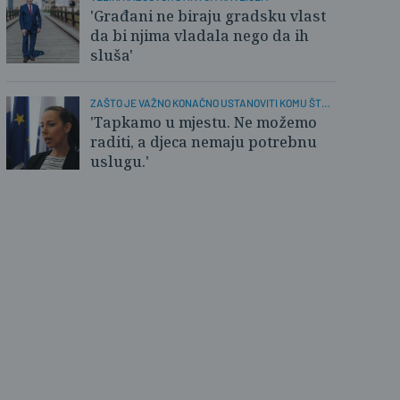
'Građani ne biraju gradsku vlast
da bi njima vladala nego da ih
sluša'
ZAŠTO JE VAŽNO KONAČNO USTANOVITI KOMU ŠTO
TREBA?
'Tapkamo u mjestu. Ne možemo
raditi, a djeca nemaju potrebnu
uslugu.'