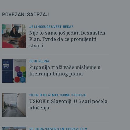
POVEZANI SADRŽAJ
JE LI MOGUĆE UVESTI REDA?
Nije to samo još jedan besmislen
Plan. Tvrde da će promijeniti
stvari.
DO 18. RUJNA
Županija traži vaše mišljenje u
kreiranju bitnog plana
META: DJELATNICI CARINE I POLICIJE
USKOK u Slavoniji. U 6 sati počela
uhićenja.
VELIKI RAZGOVOR S ANTOM RAVLIĆEM