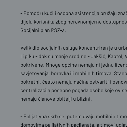
- Pomoć u kući i osobna asistencija pružaju zna
dijelu korisnika zbog neravnomjerne dostupnost
Socijalni plan PSŽ-a.
Velik dio socijalnih usluga koncentriran je u ur
Lipiku - dok su manje sredine - Jakšić, Kaptol, 
pokrivene. Mnoge općine nemaju ni jednu licen
savjetovanja, boravka ili mobilnih timova. Stanovn
pokretni, često nemaju načina ostvariti i osnov
centralizacija posebno pogađa osobe koje ovise o
nemaju članove obitelji u blizini.
- Palijativna skrb se, putem dvaju mobilnih timo
domovima palijativnih pacijenata, a timovi ugl