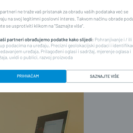
azvoju u Županiji je vrlo
 partneri ne traže vaš pristanak za obradu vaših podataka već se
kazuje da se rana intervencija pruža
vaju na svoj legitimni poslovni interes. Takvom načinu obrade pod
e se usprotiviti klikom na "Saznajte više".
ne intervencije postoje za ukupno
 naši partneri obrađujemo podatke kako slijedi:
Pohranjivanje i / ili
up podacima na uređaju, Precizni geolokacijski podaci i identifika
edavanjem uređaja, Prilagođeni oglasi i sadržaj, mjerenje oglasa i
ne su institucionalne i
aja, uvidi o publici, razvoj proizvoda
ničenom obujmu). Naglasak je na
ca.
PRIHVAĆAM
SAZNAJTE VIŠE