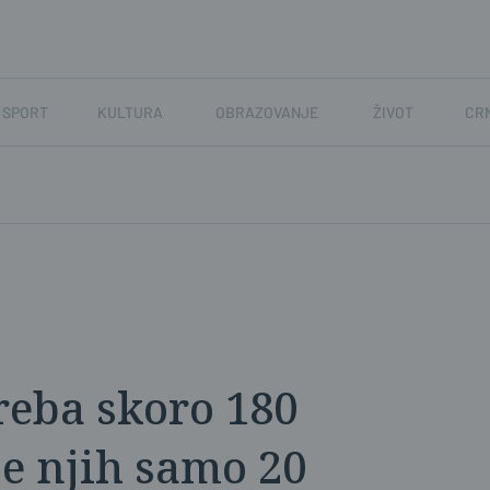
SPORT
KULTURA
OBRAZOVANJE
ŽIVOT
CR
reba skoro 180
je njih samo 20