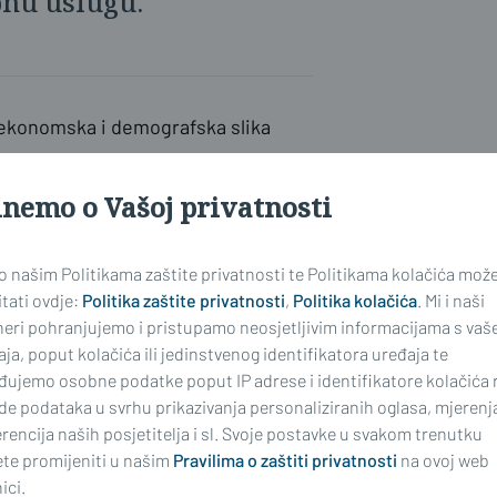
nu uslugu.'
ioekonomska i demografska slika
a za različite rizične skupine,
iljevi i aktivnosti. U Planu su
inemo o Vašoj privatnosti
 provedbe plana.
 o našim Politikama zaštite privatnosti te Politikama kolačića mož
alaze na marginama - posebno ranjive
tati ovdje:
Politika zaštite privatnosti
,
Politika kolačića
. Mi i naši
neri pohranjujemo i pristupamo neosjetljivim informacijama s vaš
u, osobe starije životne dobi koje
ja, poput kolačića ili jedinstvenog identifikatora uređaja te
 pripadnici nacionalnih manjina,
đujemo osobne podatke poput IP adrese i identifikatore kolačića 
odnevni život često ovisi o
de podataka u svrhu prikazivanja personaliziranih oglasa, mjerenj
u, kako pokazuje analiza,
rencija naših posjetitelja i sl. Svoje postavke u svakom trenutku
te promijeniti u našim
Pravilima o zaštiti privatnosti
na ovoj web
ici.