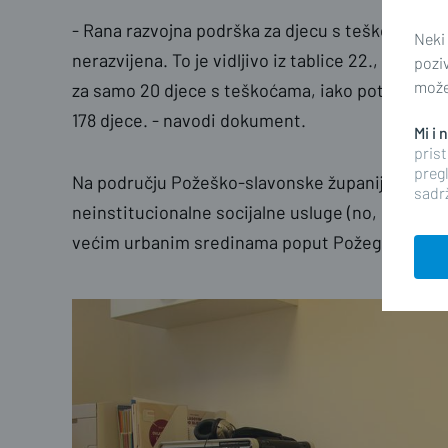
- Rana razvojna podrška za djecu s teškoćama u r
Neki
nerazvijena. To je vidljivo iz tablice 22., koja u
pozi
možet
za samo 20 djece s teškoćama, iako potrebe ra
178 djece. - navodi dokument.
Mi i
prist
pregl
Na području Požeško-slavonske županije dostup
sadrž
neinstitucionalne socijalne usluge (no, u ogra
većim urbanim sredinama poput Požege i Pakra