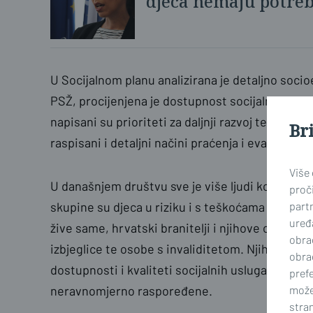
djeca nemaju potreb
U Socijalnom planu analizirana je detaljno soc
PSŽ, procijenjena je dostupnost socijalnih uslug
napisani su prioriteti za daljnji razvoj te mjere, c
Br
raspisani i detaljni načini praćenja i evaluacije
Više
U današnjem društvu sve je više ljudi koji se n
proči
part
skupine su djeca u riziku i s teškoćama u razvoj
uređa
žive same, hrvatski branitelji i njihove obitelji,
obra
izbjeglice te osobe s invaliditetom. Njihov svak
obra
dostupnosti i kvaliteti socijalnih usluga - koje s
prefe
može
neravnomjerno raspoređene.
stran