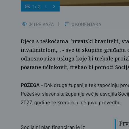
1
/
2
341 PRIKAZA
0 KOMENTARA
Djeca s teškoćama, hrvatski branitelji, st
invaliditetom,... - sve te skupine građana 
odnosno niza usluga koje bi trebale proiz
postane učinkovit, trebao bi pomoći Socija
POŽEGA
- Dok druge županije tek započinju proc
Požeško-slavonska županija već je usvojila Socij
2027. godine te krenula u njegovu provedbu.
Prvi
Socijalni plan financiran je iz