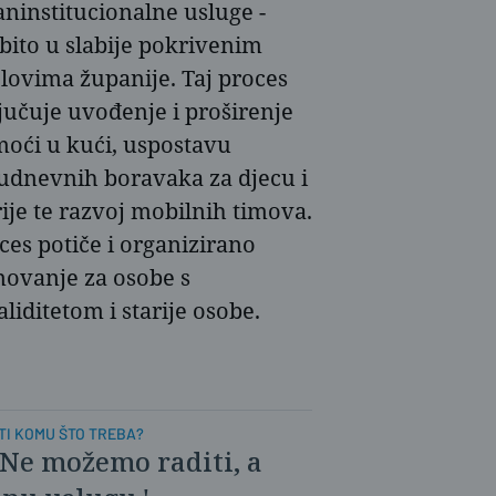
aninstitucionalne usluge -
bito u slabije pokrivenim
elovima županije. Taj proces
jučuje uvođenje i proširenje
oći u kući, uspostavu
udnevnih boravaka za djecu i
rije te razvoj mobilnih timova.
ces potiče i organizirano
novanje za osobe s
aliditetom i starije osobe.
TI KOMU ŠTO TREBA?
Ne možemo raditi, a