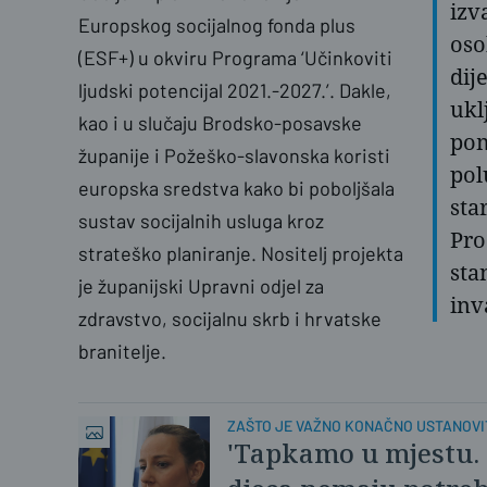
izv
Europskog socijalnog fonda plus
oso
(ESF+) u okviru Programa ‘Učinkoviti
dij
ljudski potencijal 2021.-2027.’. Dakle,
ukl
kao i u slučaju Brodsko-posavske
pom
županije i Požeško-slavonska koristi
pol
europska sredstva kako bi poboljšala
sta
sustav socijalnih usluga kroz
Pro
strateško planiranje. Nositelj projekta
sta
je županijski Upravni odjel za
inv
zdravstvo, socijalnu skrb i hrvatske
branitelje.
ZAŠTO JE VAŽNO KONAČNO USTANOVI
'Tapkamo u mjestu. 