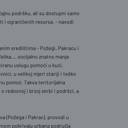
čajnu podršku, ali su dostupni samo
i i ograničenih resursa. - navodi
banim središtima - Požegi, Pakracu i
Velika,… socijalno znatno manje
ciranu uslugu pomoći u kući,
ici, u velikoj mjeri stariji i teško
nu pomoć. Takva teritorijalna
 redovnoj i brzoj skrbi i podršci, a
va (Požega i Pakrac), provodi u
avnom pokrivaju urbana područja