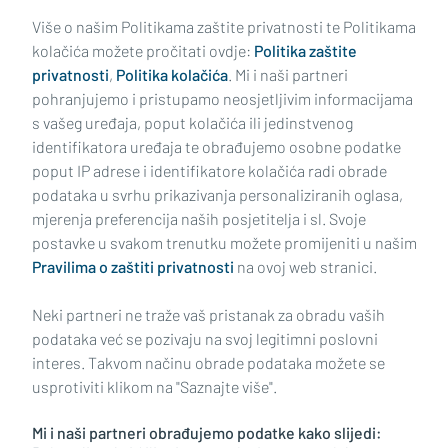
trofeja
Više o našim Politikama zaštite privatnosti te Politikama
kolačića možete pročitati ovdje:
Politika zaštite
privatnosti
,
Politika kolačića
. Mi i naši partneri
pohranjujemo i pristupamo neosjetljivim informacijama
s vašeg uređaja, poput kolačića ili jedinstvenog
identifikatora uređaja te obrađujemo osobne podatke
poput IP adrese i identifikatore kolačića radi obrade
podataka u svrhu prikazivanja personaliziranih oglasa,
mjerenja preferencija naših posjetitelja i sl. Svoje
Impressum
Uvjeti korištenja
Politika privatnosti
postavke u svakom trenutku možete promijeniti u našim
Pravilima o zaštiti privatnosti
na ovoj web stranici.
Politika kolačića
Kontakt
Pritužbe
Suradnici
Neki partneri ne traže vaš pristanak za obradu vaših
Oglašavanje
podataka već se pozivaju na svoj legitimni poslovni
interes. Takvom načinu obrade podataka možete se
RUBRIKE
usprotiviti klikom na "Saznajte više".
Mi i naši partneri obrađujemo podatke kako slijedi:
BRODSKO-POSAVSKA ŽUPANIJA