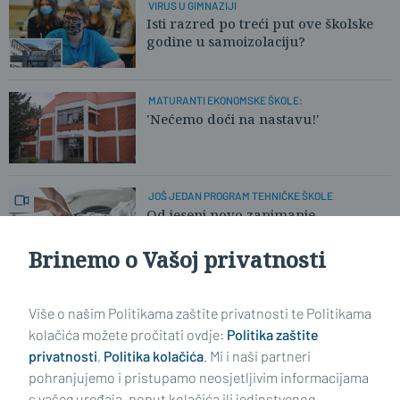
VIRUS U GIMNAZIJI
Isti razred po treći put ove školske
godine u samoizolaciju?
MATURANTI EKONOMSKE ŠKOLE:
'Nećemo doći na nastavu!'
JOŠ JEDAN PROGRAM TEHNIČKE ŠKOLE
Od jeseni novo zanimanje
Brinemo o Vašoj privatnosti
DRŽAVNA MATURA
Period najvažnijih ispita u
Više o našim Politikama zaštite privatnosti te Politikama
dosadašnjem obrazovanju
kolačića možete pročitati ovdje:
Politika zaštite
privatnosti
,
Politika kolačića
. Mi i naši partneri
pohranjujemo i pristupamo neosjetljivim informacijama
s vašeg uređaja, poput kolačića ili jedinstvenog