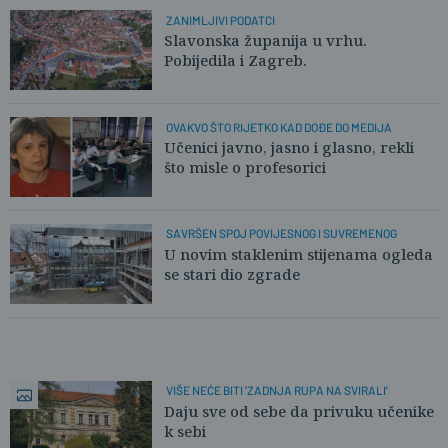
ZANIMLJIVI PODATCI
Slavonska županija u vrhu.
Pobijedila i Zagreb.
OVAKVO ŠTO RIJETKO KAD DOĐE DO MEDIJA
Učenici javno, jasno i glasno, rekli
što misle o profesorici
SAVRŠEN SPOJ POVIJESNOG I SUVREMENOG
U novim staklenim stijenama ogleda
se stari dio zgrade
VIŠE NEĆE BITI 'ZADNJA RUPA NA SVIRALI'
Daju sve od sebe da privuku učenike
k sebi