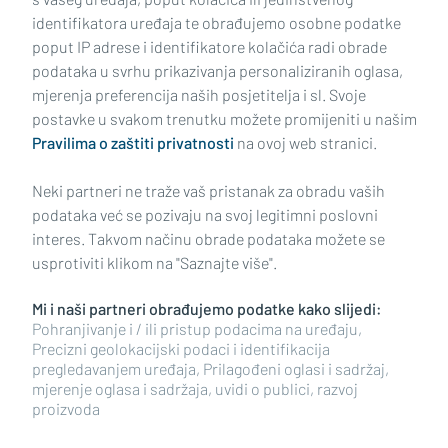
identifikatora uređaja te obrađujemo osobne podatke
poput IP adrese i identifikatore kolačića radi obrade
podataka u svrhu prikazivanja personaliziranih oglasa,
mjerenja preferencija naših posjetitelja i sl. Svoje
Impressum
Uvjeti korištenja
Politika privatnosti
postavke u svakom trenutku možete promijeniti u našim
Pravilima o zaštiti privatnosti
na ovoj web stranici.
Politika kolačića
Kontakt
Pritužbe
Suradnici
Neki partneri ne traže vaš pristanak za obradu vaših
Oglašavanje
podataka već se pozivaju na svoj legitimni poslovni
interes. Takvom načinu obrade podataka možete se
RUBRIKE
usprotiviti klikom na "Saznajte više".
Mi i naši partneri obrađujemo podatke kako slijedi:
BRODSKO-POSAVSKA ŽUPANIJA
Pohranjivanje i / ili pristup podacima na uređaju,
Precizni geolokacijski podaci i identifikacija
pregledavanjem uređaja, Prilagođeni oglasi i sadržaj,
POŽEŠKO-SLAVONSKA ŽUPANIJA
mjerenje oglasa i sadržaja, uvidi o publici, razvoj
proizvoda
Copyright © 2026 plusportal.hr, sva prava pridržana