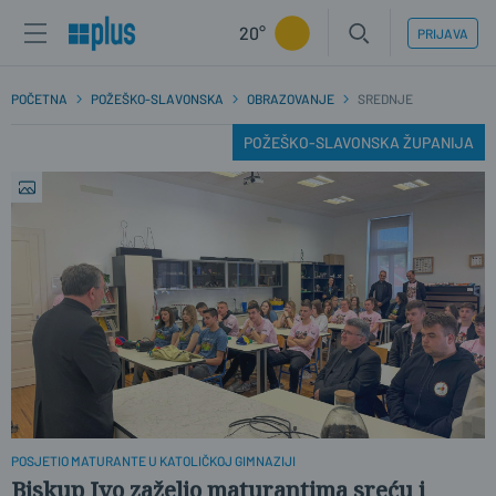
20°
PRIJAVA
POČETNA
POŽEŠKO-SLAVONSKA
OBRAZOVANJE
SREDNJE
POŽEŠKO-SLAVONSKA ŽUPANIJA
POSJETIO MATURANTE U KATOLIČKOJ GIMNAZIJI
Biskup Ivo zaželio maturantima sreću i