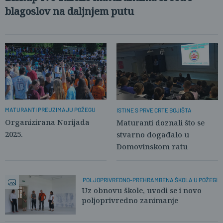
blagoslov na daljnjem putu
MATURANTI PREUZIMAJU POŽEGU
ISTINE S PRVE CRTE BOJIŠTA
Organizirana Norijada
Maturanti doznali što se
2025.
stvarno događalo u
Domovinskom ratu
POLJOPRIVREDNO-PREHRAMBENA ŠKOLA U POŽEGI
Uz obnovu škole, uvodi se i novo
poljoprivredno zanimanje