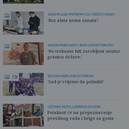
KAKO MLADE PRIPREMITI ZA TRŽIŠTE RADA?
'Bez alata nema zanata!'
NAKON MOBILNOSTI, BIVŠI UČENIK PORUČIO:
'Ne trebamo biti zarobljeni unutar
granica države.'
SEZONA NORIJADE OTVORENA
'Sad je vrijeme da poludiš!'
UČENIKE HOTELIJERSKOG SMJERA
Potaknut će na prepoznavanje
pravilnog rada i brige za gosta