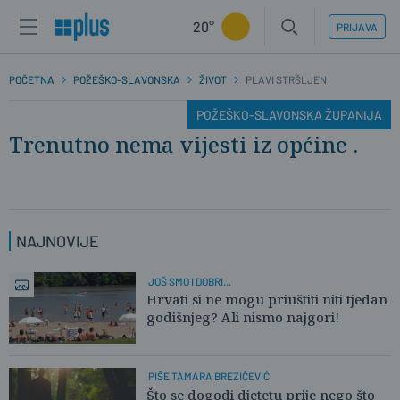
20°
PRIJAVA
POČETNA
POŽEŠKO-SLAVONSKA
ŽIVOT
PLAVI STRŠLJEN
POŽEŠKO-SLAVONSKA ŽUPANIJA
Trenutno nema vijesti iz općine .
NAJNOVIJE
JOŠ SMO I DOBRI...
Hrvati si ne mogu priuštiti niti tjedan
godišnjeg? Ali nismo najgori!
PIŠE TAMARA BREZIČEVIĆ
Što se dogodi djetetu prije nego što