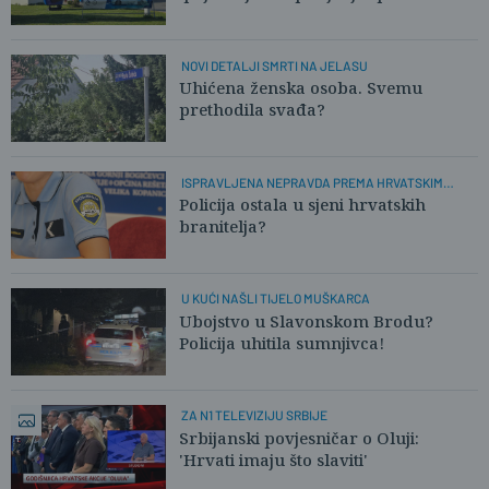
NOVI DETALJI SMRTI NA JELASU
Uhićena ženska osoba. Svemu
prethodila svađa?
ISPRAVLJENA NEPRAVDA PREMA HRVATSKIM
POLICAJCIMA
Policija ostala u sjeni hrvatskih
branitelja?
U KUĆI NAŠLI TIJELO MUŠKARCA
Ubojstvo u Slavonskom Brodu?
Policija uhitila sumnjivca!
ZA N1 TELEVIZIJU SRBIJE
Srbijanski povjesničar o Oluji:
'Hrvati imaju što slaviti'