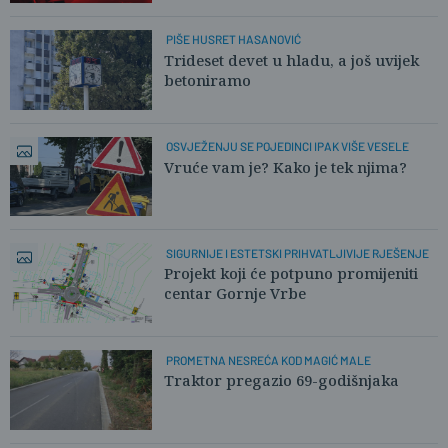
PIŠE HUSRET HASANOVIĆ
Trideset devet u hladu, a još uvijek
betoniramo
OSVJEŽENJU SE POJEDINCI IPAK VIŠE VESELE
Vruće vam je? Kako je tek njima?
SIGURNIJE I ESTETSKI PRIHVATLJIVIJE RJEŠENJE
Projekt koji će potpuno promijeniti
centar Gornje Vrbe
PROMETNA NESREĆA KOD MAGIĆ MALE
Traktor pregazio 69-godišnjaka