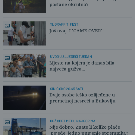
postane okrutno?
19. GRAFFITI FEST
Još ovaj. I 'GAME OVER'!
UVOD U SLJEDEĆI TJEDAN
Mjesto na kojem je danas bila
najveća gužva...
SINIĆ OKO 20.45 SATI
Dvije osobe teško ozlijeđene u
prometnoj nesreći u Bukovlju
BPŽ OPET MEĐU NAJGORIMA
Nije dobro. Znate li koliko plaće
'pojede' jedno punjenje spremnika?