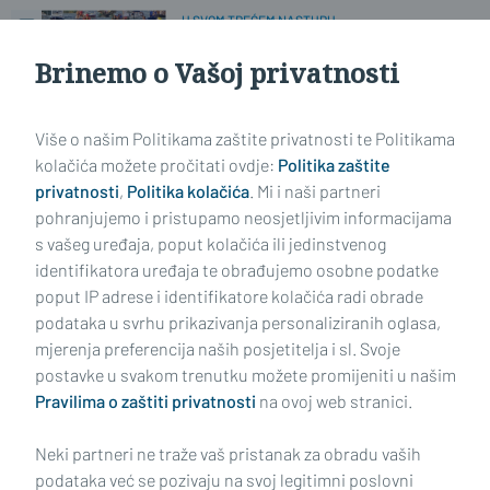
U SVOM TREĆEM NASTUPU
Brodske lađarice osvojile izvrsno 4.
mjesto na maratonu u Metkoviću
Brinemo o Vašoj privatnosti
Više o našim Politikama zaštite privatnosti te Politikama
LJETNA ŠKOLA VELIKIH OTKRIĆA
Dok oni u ljetu maksimalno uživaju,
kolačića možete pročitati ovdje:
Politika zaštite
mame stignu popiti i kavu...
privatnosti
,
Politika kolačića
. Mi i naši partneri
pohranjujemo i pristupamo neosjetljivim informacijama
s vašeg uređaja, poput kolačića ili jedinstvenog
identifikatora uređaja te obrađujemo osobne podatke
poput IP adrese i identifikatore kolačića radi obrade
podataka u svrhu prikazivanja personaliziranih oglasa,
mjerenja preferencija naših posjetitelja i sl. Svoje
Impressum
Uvjeti korištenja
Politika privatnosti
postavke u svakom trenutku možete promijeniti u našim
Pravilima o zaštiti privatnosti
na ovoj web stranici.
Politika kolačića
Kontakt
Pritužbe
Suradnici
Neki partneri ne traže vaš pristanak za obradu vaših
Oglašavanje
podataka već se pozivaju na svoj legitimni poslovni