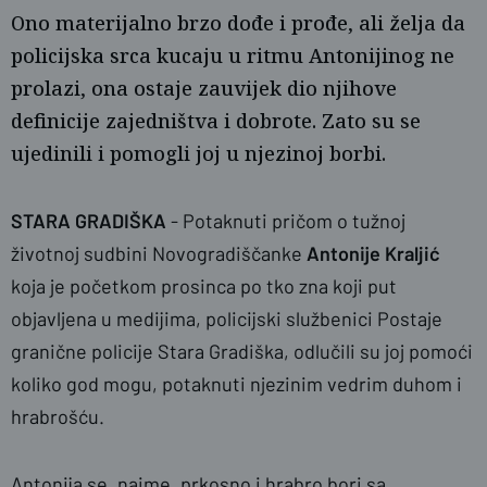
Ono materijalno brzo dođe i prođe, ali želja da
policijska srca kucaju u ritmu Antonijinog ne
prolazi, ona ostaje zauvijek dio njihove
definicije zajedništva i dobrote. Zato su se
ujedinili i pomogli joj u njezinoj borbi.
naslovnica
Ž.G.
STARA GRADIŠKA
- Potaknuti pričom o tužnoj
životnoj sudbini Novogradiščanke
Antonije Kraljić
koja je početkom prosinca po tko zna koji put
objavljena u medijima, policijski službenici Postaje
granične policije Stara Gradiška, odlučili su joj pomoći
koliko god mogu, potaknuti njezinim vedrim duhom i
hrabrošću.
Antonija se, naime, prkosno i hrabro bori sa