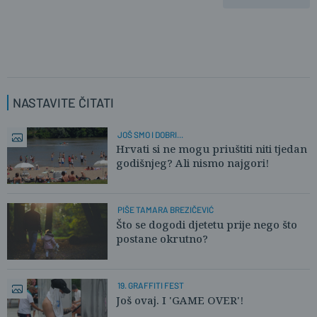
NASTAVITE ČITATI
JOŠ SMO I DOBRI...
Hrvati si ne mogu priuštiti niti tjedan
godišnjeg? Ali nismo najgori!
PIŠE TAMARA BREZIČEVIĆ
Što se dogodi djetetu prije nego što
postane okrutno?
19. GRAFFITI FEST
Još ovaj. I 'GAME OVER'!