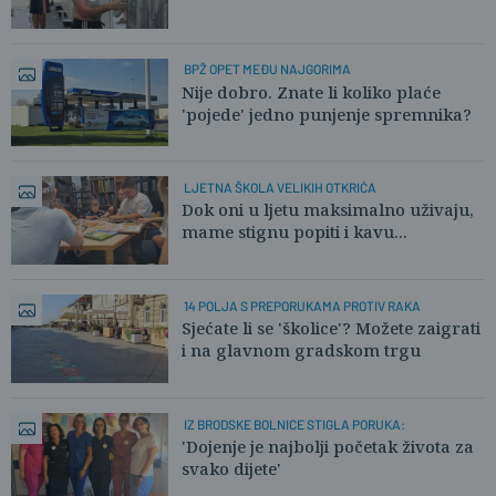
BPŽ OPET MEĐU NAJGORIMA
Nije dobro. Znate li koliko plaće
'pojede' jedno punjenje spremnika?
LJETNA ŠKOLA VELIKIH OTKRIĆA
Dok oni u ljetu maksimalno uživaju,
mame stignu popiti i kavu...
14 POLJA S PREPORUKAMA PROTIV RAKA
Sjećate li se 'školice'? Možete zaigrati
i na glavnom gradskom trgu
IZ BRODSKE BOLNICE STIGLA PORUKA:
'Dojenje je najbolji početak života za
svako dijete'