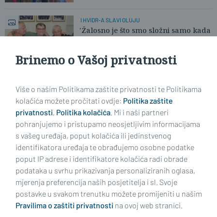
I HVIDR-A SLAVI OLUJU
'Žalosno je što smo složni samo kada
je najteže'
Brinemo o Vašoj privatnosti
Učitaj još članaka
Više o našim Politikama zaštite privatnosti te Politikama
kolačića možete pročitati ovdje:
Politika zaštite
privatnosti
,
Politika kolačića
. Mi i naši partneri
pohranjujemo i pristupamo neosjetljivim informacijama
s vašeg uređaja, poput kolačića ili jedinstvenog
identifikatora uređaja te obrađujemo osobne podatke
poput IP adrese i identifikatore kolačića radi obrade
podataka u svrhu prikazivanja personaliziranih oglasa,
mjerenja preferencija naših posjetitelja i sl. Svoje
Impressum
Uvjeti korištenja
Politika privatnosti
postavke u svakom trenutku možete promijeniti u našim
Pravilima o zaštiti privatnosti
na ovoj web stranici.
Politika kolačića
Kontakt
Pritužbe
Suradnici