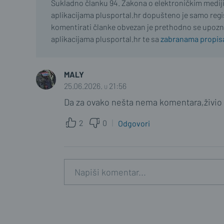
Sukladno članku 94. Zakona o elektroničkim medij
aplikacijama plusportal.hr dopušteno je samo regist
komentirati članke obvezan je prethodno se upozn
aplikacijama plusportal.hr te sa
zabranama propisa
MALY
25.06.2026. u 21:56
Da za ovako nešta nema komentara,živio 
2
0
Odgovori