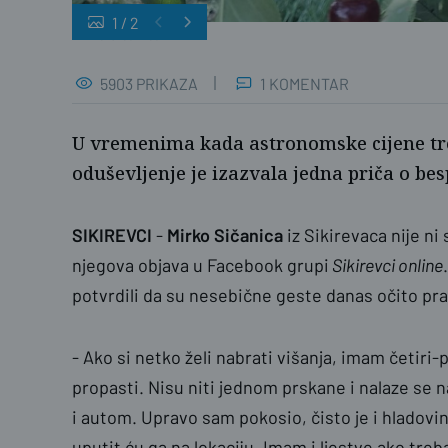
1
/
2
Mirko Sičanica
5903 PRIKAZA
1 KOMENTAR
U vremenima kada astronomske cijene tre
oduševljenje je izazvala jedna priča o be
SIKIREVCI
-
Mirko Sičanica
iz Sikirevaca nije ni
njegova objava u Facebook grupi
Sikirevci online
potvrdili da su nesebične geste danas očito pra
- Ako si netko želi nabrati višanja, imam četiri-p
propasti. Nisu niti jednom prskane i nalaze se n
i autom. Upravo sam pokosio, čisto je i hladovi
uputit ću ga na lokaciju. Imam i ljestve ako treb