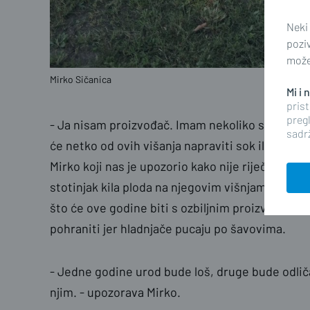
Neki
pozi
možet
Mirko Sičanica
Mi i
prist
pregl
- Ja nisam proizvođač. Imam nekoliko stabala i
sadrž
će netko od ovih višanja napraviti sok ili ispeći k
Mirko koji nas je upozorio kako nije riječ samo o li
stotinjak kila ploda na njegovim višnjama propalo
što će ove godine biti s ozbiljnim proizvođačim
pohraniti jer hladnjače pucaju po šavovima.
- Jedne godine urod bude loš, druge bude odlič
njim. - upozorava Mirko.