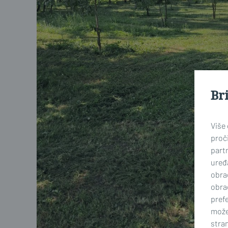
Br
Više
proči
part
uređa
obra
obra
prefe
može
stran