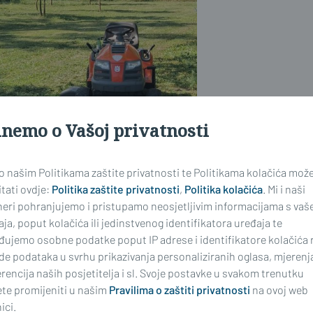
inemo o Vašoj privatnosti
 o našim Politikama zaštite privatnosti te Politikama kolačića mož
tati ovdje:
Politika zaštite privatnosti
,
Politika kolačića
. Mi i naši
neri pohranjujemo i pristupamo neosjetljivim informacijama s vaš
ja, poput kolačića ili jedinstvenog identifikatora uređaja te
đujemo osobne podatke poput IP adrese i identifikatore kolačića 
de podataka u svrhu prikazivanja personaliziranih oglasa, mjerenj
rencija naših posjetitelja i sl. Svoje postavke u svakom trenutku
te promijeniti u našim
Pravilima o zaštiti privatnosti
na ovoj web
ici.