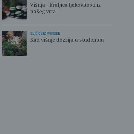
Višnja - kraljica ljekovitosti iz
o Sičanica
našeg vrta
SLIČICE IZ PRIRODE
Kad višnje dozriju u studenom