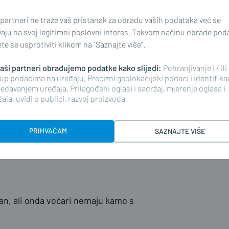
 partneri ne traže vaš pristanak za obradu vaših podataka već se
vaju na svoj legitimni poslovni interes. Takvom načinu obrade pod
e se usprotiviti klikom na "Saznajte više".
 naši partneri obrađujemo podatke kako slijedi:
Pohranjivanje i / ili
up podacima na uređaju, Precizni geolokacijski podaci i identifika
edavanjem uređaja, Prilagođeni oglasi i sadržaj, mjerenje oglasa i
 ne treba mi previše. Sretan sam što
aja, uvidi o publici, razvoj proizvoda
olač i to mi je dovoljno. - ističe
jepoj gesti ili pozitivnoj priči. Da je
PRIHVAĆAM
SAZNAJTE VIŠE
, ne bi bio smak svijeta, ali pita se
a koji svoj urod nemaju gdje
an, ali onda voćari nemaju kamo s