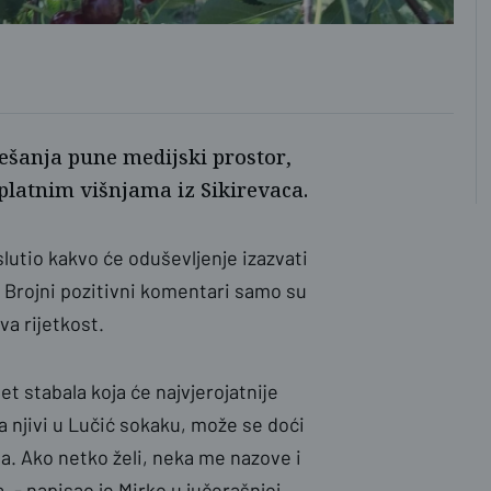
Mirk
šanja pune medijski prostor,
splatnim višnjama iz Sikirevaca.
 slutio kakvo će oduševljenje izazvati
. Brojni pozitivni komentari samo su
va rijetkost.
et stabala koja će najvjerojatnije
a njivi u Lučić sokaku, može se doći
na. Ako netko želi, neka me nazove i
a. - napisao je Mirko u jučerašnjoj