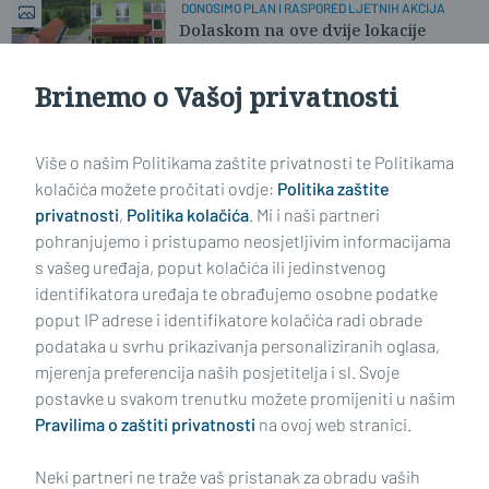
DONOSIMO PLAN I RASPORED LJETNIH AKCIJA
Dolaskom na ove dvije lokacije
nekomu možete spasiti život
Brinemo o Vašoj privatnosti
Učitaj još članaka
Više o našim Politikama zaštite privatnosti te Politikama
kolačića možete pročitati ovdje:
Politika zaštite
privatnosti
,
Politika kolačića
. Mi i naši partneri
pohranjujemo i pristupamo neosjetljivim informacijama
s vašeg uređaja, poput kolačića ili jedinstvenog
identifikatora uređaja te obrađujemo osobne podatke
poput IP adrese i identifikatore kolačića radi obrade
podataka u svrhu prikazivanja personaliziranih oglasa,
mjerenja preferencija naših posjetitelja i sl. Svoje
Impressum
Uvjeti korištenja
Politika privatnosti
postavke u svakom trenutku možete promijeniti u našim
Pravilima o zaštiti privatnosti
na ovoj web stranici.
Politika kolačića
Kontakt
Pritužbe
Suradnici
Neki partneri ne traže vaš pristanak za obradu vaših
Oglašavanje