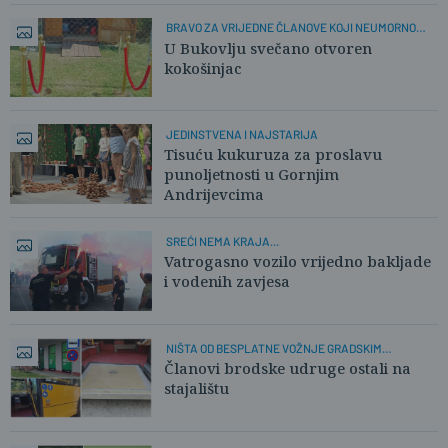
BRAVO ZA VRIJEDNE ČLANOVE KOJI NEUMORNO
RADE!
U Bukovlju svečano otvoren
kokošinjac
JEDINSTVENA I NAJSTARIJA
Tisuću kukuruza za proslavu
punoljetnosti u Gornjim
Andrijevcima
SREĆI NEMA KRAJA...
Vatrogasno vozilo vrijedno bakljade
i vodenih zavjesa
NIŠTA OD BESPLATNE VOŽNJE GRADSKIM
PRIJEVOZOM
Članovi brodske udruge ostali na
stajalištu