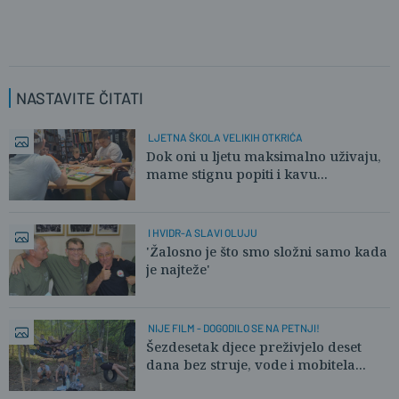
NASTAVITE ČITATI
LJETNA ŠKOLA VELIKIH OTKRIĆA
Dok oni u ljetu maksimalno uživaju,
mame stignu popiti i kavu...
I HVIDR-A SLAVI OLUJU
'Žalosno je što smo složni samo kada
je najteže'
NIJE FILM - DOGODILO SE NA PETNJI!
Šezdesetak djece preživjelo deset
dana bez struje, vode i mobitela...