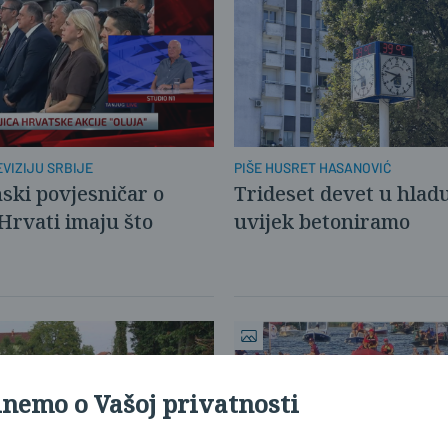
EVIZIJU SRBIJE
PIŠE HUSRET HASANOVIĆ
nski povjesničar o
Trideset devet u hladu
'Hrvati imaju što
uvijek betoniramo
inemo o Vašoj privatnosti