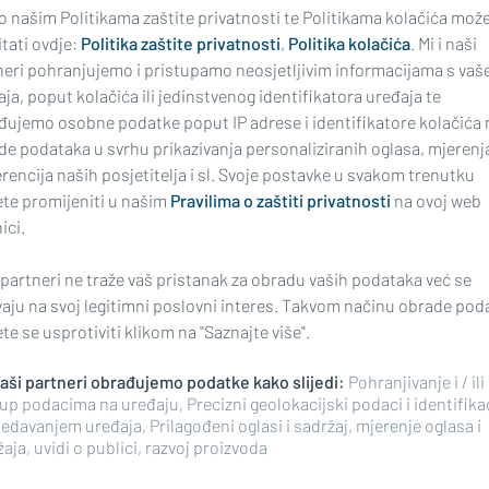
 o našim Politikama zaštite privatnosti te Politikama kolačića mož
tati ovdje:
Politika zaštite privatnosti
,
Politika kolačića
. Mi i naši
 NESREĆA KOD MAGIĆ MALE
U SVOM TREĆEM NASTUPU
neri pohranjujemo i pristupamo neosjetljivim informacijama s vaš
r pregazio 69-
Brodske lađarice osvoj
ja, poput kolačića ili jedinstvenog identifikatora uređaja te
jaka
izvrsno 4. mjesto na
đujemo osobne podatke poput IP adrese i identifikatore kolačića 
maratonu u Metković
de podataka u svrhu prikazivanja personaliziranih oglasa, mjerenj
rencija naših posjetitelja i sl. Svoje postavke u svakom trenutku
te promijeniti u našim
Pravilima o zaštiti privatnosti
na ovoj web
ici.
 partneri ne traže vaš pristanak za obradu vaših podataka već se
vaju na svoj legitimni poslovni interes. Takvom načinu obrade pod
e se usprotiviti klikom na "Saznajte više".
 naši partneri obrađujemo podatke kako slijedi:
Pohranjivanje i / ili
up podacima na uređaju, Precizni geolokacijski podaci i identifika
14 POLJA S PREPORUKAMA PROTI
JENA VRIJEDNOST BILA JE
edavanjem uređaja, Prilagođeni oglasi i sadržaj, mjerenje oglasa i
URA
Sjećate li se 'školice'
u ponudu za izgradnju
aja, uvidi o publici, razvoj proizvoda
zaigrati i na glavnom
asnog doma dala je