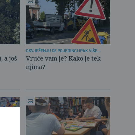
OSVJEŽENJU SE POJEDINCI IPAK VIŠE
VESELE
, a još
Vruće vam je? Kako je tek
njima?