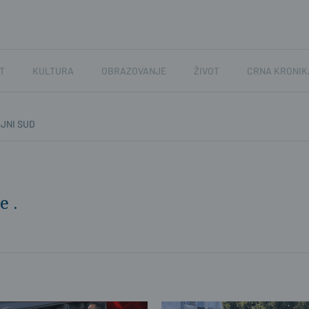
T
KULTURA
OBRAZOVANJE
ŽIVOT
CRNA KRONIK
JNI SUD
e .