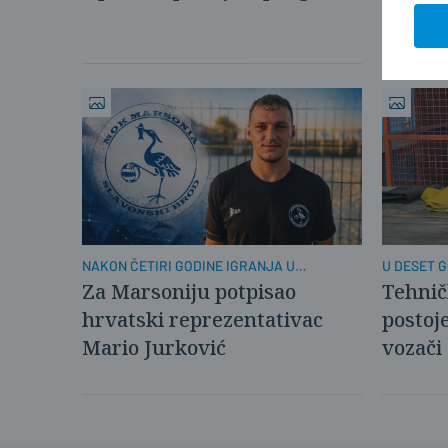
tvrtka.
NAKON ČETIRI GODINE IGRANJA U
U DESET G
KAŠTELIMA
PROMIJENI
Za Marsoniju potpisao
Tehničk
hrvatski reprezentativac
postoje
Mario Jurković
vozači