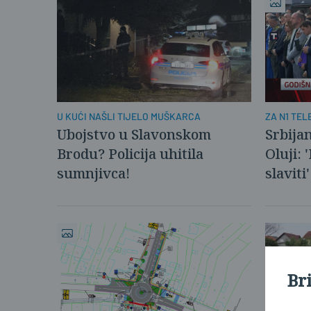
U KUĆI NAŠLI TIJELO MUŠKARCA
ZA N1 TEL
Ubojstvo u Slavonskom
Srbija
Brodu? Policija uhitila
Oluji: 
sumnjivca!
slaviti'
Br