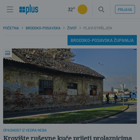
32°
PRIJAVA
POČETNA
BRODSKO-POSAVSKA
ŽIVOT
PLAVI STRŠLJEN
BRODSKO-POSAVSKA ŽUPANIJA
OPASNOST IZ VEDRA NEBA
Krovište ruševne kuće prijeti prolaznicima