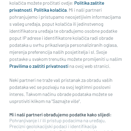
nema
kolačića možete pročitati ovdje:
Politika zaštite
privatnosti
,
Politika kolačića
. Mi i naši partneri
pohranjujemo i pristupamo neosjetljivim informacijama
s vašeg uređaja, poput kolačića ili jedinstvenog
identifikatora uređaja te obrađujemo osobne podatke
poput IP adrese i identifikatore kolačića radi obrade
podataka u svrhu prikazivanja personaliziranih oglasa,
mjerenja preferencija naših posjetitelja i sl. Svoje
Impressum
Uvjeti korištenja
Politika privatnosti
postavke u svakom trenutku možete promijeniti u našim
Pravilima o zaštiti privatnosti
na ovoj web stranici.
Politika kolačića
Kontakt
Pritužbe
Suradnici
Neki partneri ne traže vaš pristanak za obradu vaših
Oglašavanje
podataka već se pozivaju na svoj legitimni poslovni
interes. Takvom načinu obrade podataka možete se
RUBRIKE
usprotiviti klikom na "Saznajte više".
Mi i naši partneri obrađujemo podatke kako slijedi:
BRODSKO-POSAVSKA ŽUPANIJA
Pohranjivanje i / ili pristup podacima na uređaju,
Precizni geolokacijski podaci i identifikacija