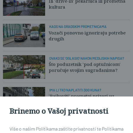
Ili 'drive-in' pekarnica ili prometna
kultura
KAOS NA GRADSKIM PROMETNICAMA
Vozači ponovno ignoriraju potrebe
drugih
OVAKO SE 'OGLASIO' NAKON MEDIJSKIH NAPISA?
Što poduzetnik 'pod optužnicom'
poručuje svojim sugrađanima?
IMA LI TKO NAPLATITI 300 KUNA?
'Bajkoviti' prometni prizori uz
brodsku šetnicu
Brinemo o Vašoj privatnosti
VOZAČI SE PONAŠAJU KAKO IM SE PROHTIJE
Svaki dan isto, a reakcije nadležnih -
Više o našim Politikama zaštite privatnosti te Politikama