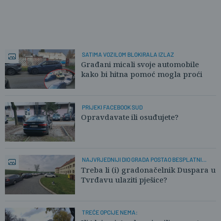
SATIMA VOZILOM BLOKIRALA IZLAZ
Građani micali svoje automobile
kako bi hitna pomoć mogla proći
PRIJEKI FACEBOOK SUD
Opravdavate ili osuđujete?
NAJVRJEDNIJI DIO GRADA POSTAO BESPLATNI
PARKING
Treba li (i) gradonačelnik Duspara u
Tvrđavu ulaziti pješice?
TREĆE OPCIJE NEMA: