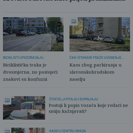
BICIKLISTI UPOZORAVAJU:
ČAK I STANARI TRAŽE UVOĐENJE
NAPLATE
Biciklistička traka je
Kaos zbog parkiranja u
dvosmjerna, no postojeći
slavonskobrodskom
znakovi su konfuzni
naselju
ČITATELJI PITAJU I SUMNJAJU
Postoji li popis vozača koje redari ne
smiju kažnjavati?
KAOS U CENTRU GRADA