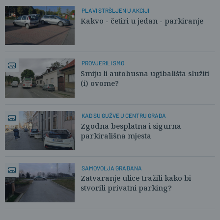
PLAVI STRŠLJEN U AKCIJI
Kakvo - četiri u jedan - parkiranje
PROVJERILI SMO
Smiju li autobusna ugibališta služiti
(i) ovome?
KAD SU GUŽVE U CENTRU GRADA
Zgodna besplatna i sigurna
parkirališna mjesta
SAMOVOLJA GRAĐANA
Zatvaranje ulice tražili kako bi
stvorili privatni parking?