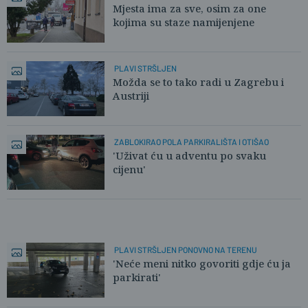
Mjesta ima za sve, osim za one
kojima su staze namijenjene
PLAVI STRŠLJEN
Možda se to tako radi u Zagrebu i
Austriji
ZABLOKIRAO POLA PARKIRALIŠTA I OTIŠAO
'Uživat ću u adventu po svaku
cijenu'
PLAVI STRŠLJEN PONOVNO NA TERENU
'Neće meni nitko govoriti gdje ću ja
parkirati'