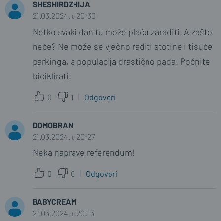
SHESHIRDZHIJA
12345
21.03.2024. u 20:30
21.03.2024. u 22:18
Netko svaki dan tu može plaću zaraditi. A zašto
Misliš da oni s derventskim tablama
neće? Ne može se vječno raditi stotine i tisuće
nisu trenutno nastanjeni i na području
parkinga, a populacija drastično pada. Počnite
NG.... Ali budimo realni, ovdje je jedini
biciklirati.
krivac grad. Napraviti kroz naselje
jednosmjerne ulice s trakom za promet i
0
1
Odgovori
jednom za parkiranje odvojeno
stupićima od zelene površine. Ulog
...
DOMOBRAN
Prikaži sve
21.03.2024. u 20:27
Neka naprave referendum!
0
0
0
0
Odgovori
BANE666
22.03.2024. u 14:13
BABYCREAM
Zenska osoba vozi. Puno je dati 14e za
21.03.2024. u 20:13