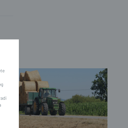
ete
eg
radi
a