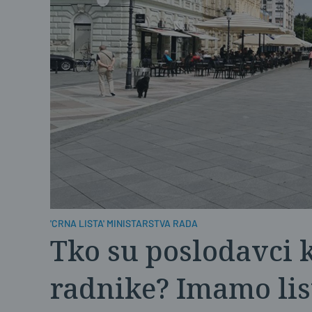
'CRNA LISTA' MINISTARSTVA RADA
Tko su poslodavci k
radnike? Imamo lis