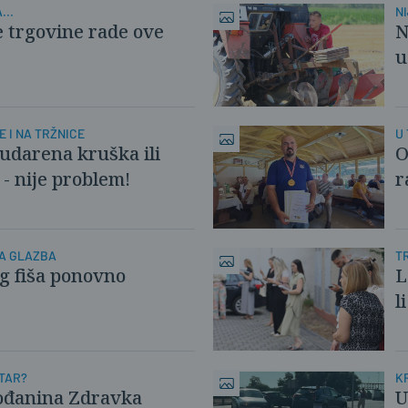
...
N
e trgovine rade ove
N
u
 I NA TRŽNICE
U
udarena kruška ili
O
- nije problem!
r
KA GLAZBA
T
eg fiša ponovno
L
l
STAR?
K
rođanina Zdravka
U