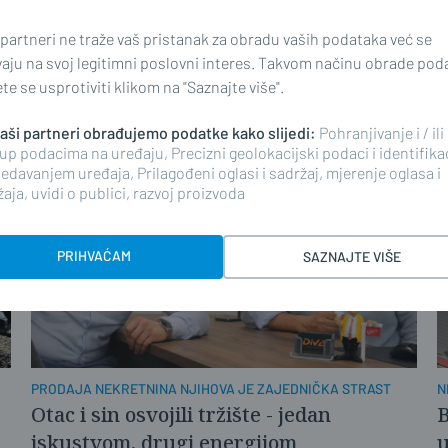
NAJAVILI POJAČAVANJE MJERA
P
 partneri ne traže vaš pristanak za obradu vaših podataka već se
Slijedi hitna revizija u Brodsko-
P
vaju na svoj legitimni poslovni interes. Takvom načinu obrade pod
posavskoj i Požeško-slavonskoj
B
e se usprotiviti klikom na "Saznajte više".
 naši partneri obrađujemo podatke kako slijedi:
Pohranjivanje i / ili
up podacima na uređaju, Precizni geolokacijski podaci i identifika
edavanjem uređaja, Prilagođeni oglasi i sadržaj, mjerenje oglasa i
aja, uvidi o publici, razvoj proizvoda
PRIHVAĆAM
SAZNAJTE VIŠE
PRODAJA NEKRETNINA NJIHOVA JE ZAJEDNIČKA STRAST
N
Otac i sin osvojili tržište - jedan
B
iskustvom, drugi energijom
u