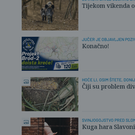
Tijekom vikenda od
JUČER JE OBJAVLJEN POZI
Konačno!
HOĆE LI, OSIM ŠTETE, DONI
Čiji su problem div
SVINJOGOJSTVO PRED SLO
Kuga hara Slavonij