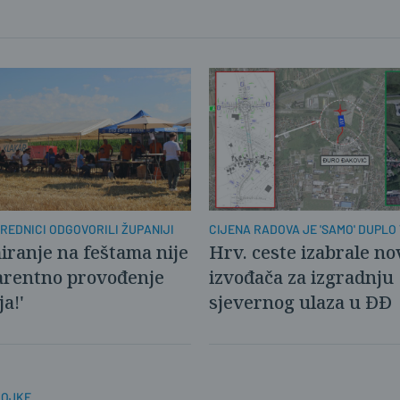
REDNICI ODGOVORILI ŽUPANIJI
CIJENA RADOVA JE 'SAMO' DUPLO
2023.
iranje na feštama nije
Hrv. ceste izabrale n
arentno provođenje
izvođača za izgradnju
ja!'
sjevernog ulaza u ĐĐ
ROJKE