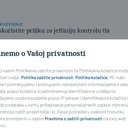
PROIZVODNJE
skoristite priliku za jeftiniju kontrolu tla
inemo o Vašoj privatnosti
 o našim Politikama zaštite privatnosti te Politikama kolačića mož
tati ovdje:
Politika zaštite privatnosti
,
Politika kolačića
. Mi i naši
neri pohranjujemo i pristupamo neosjetljivim informacijama s vaš
ja, poput kolačića ili jedinstvenog identifikatora uređaja te
đujemo osobne podatke poput IP adrese i identifikatore kolačića 
de podataka u svrhu prikazivanja personaliziranih oglasa, mjerenj
rencija naših posjetitelja i sl. Svoje postavke u svakom trenutku
te promijeniti u našim
Pravilima o zaštiti privatnosti
na ovoj web
ici.