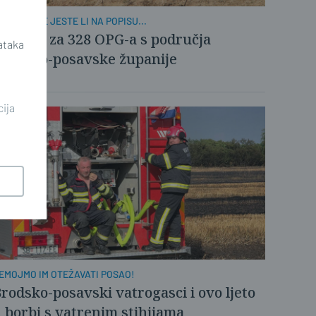
ROVJERITE JESTE LI NA POPISU...
otpora za 328 OPG-a s područja
ataka
rodsko-posavske županije
cija
EMOJMO IM OTEŽAVATI POSAO!
rodsko-posavski vatrogasci i ovo ljeto
 borbi s vatrenim stihijama