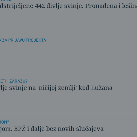
strijeljene 442 divlje svinje. Pronađena i lešin
V ZA PRIJAVU PROJEKTA
JETI I ZARAZU?
lje svinje na 'ničijoj zemlji' kod Lužana
MOM?
om. BPŽ i dalje bez novih slučajeva