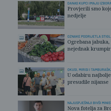
DANAS KUPCI IMAJU IZBORA
Provjerili smo koj
nedjelje
OZNAKE PODRIJETLA STIGLE
Ogrebana jabuka, 
nejednak krumpir 
OKUSI, MIRISI I TAMBURAŠ
U odabiru najbolj
presudile nijanse
NAJUSPJEŠNIJI BIVŠI MINI
Nova fotelja za B