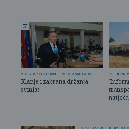
MINISTAR PRELOMIO I PREDSTAVIO NOVE
POLJOPRIV
MJERE
Klanje i zabrana držanja
'Inform
svinja!
transp
natječa
LOVAČKI SAVEZ OBJAVIO B