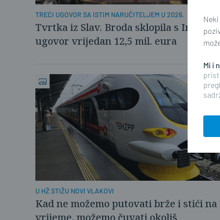
TREĆI UGOVOR SA ISTIM NARUČITELJEM U 2026.
Neki
Tvrtka iz Slav. Broda sklopila s Ircima
pozi
ugovor vrijedan 12,5 mil. eura
možet
Mi i
prist
pregl
sadrž
U HŽ STIŽU NOVI VLAKOVI
Kad ne možemo putovati brže i stići na
vrijeme, možemo čuvati okoliš