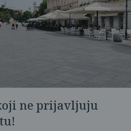
oji ne prijavljuju
tu!