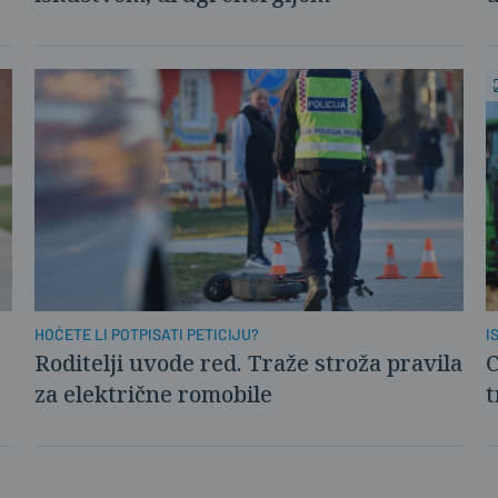
HOĆETE LI POTPISATI PETICIJU?
I
Roditelji uvode red. Traže stroža pravila
C
za električne romobile
t