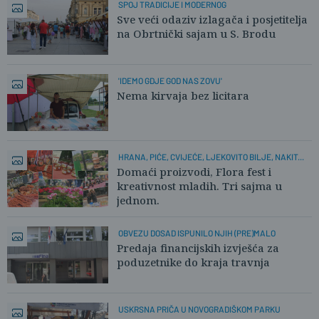
SPOJ TRADICIJE I MODERNOG
Sve veći odaziv izlagača i posjetitelja
na Obrtnički sajam u S. Brodu
'IDEMO GDJE GOD NAS ZOVU'
Nema kirvaja bez licitara
HRANA, PIĆE, CVIJEĆE, LJEKOVITO BILJE, NAKIT...
Domaći proizvodi, Flora fest i
kreativnost mladih. Tri sajma u
jednom.
OBVEZU DOSAD ISPUNILO NJIH (PRE)MALO
Predaja financijskih izvješća za
poduzetnike do kraja travnja
USKRSNA PRIČA U NOVOGRADIŠKOM PARKU