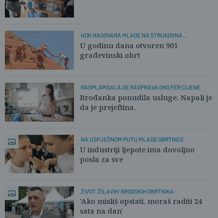
HOK NAGOVARA MLADE NA STRUKOVNA
ZANIMANJA
U godinu dana otvoren 901
građevinski obrt
RASPLAMSALA SE RASPRAVA OKO FER CIJENE
Brođanka ponudila usluge. Napali je
da je prejeftina.
NA USPJEŠNOM PUTU MLADE OBRTNICE
U industriji ljepote ima dovoljno
posla za sve
ŽIVOT 'ŽILAVIH' BRODSKIH OBRTNIKA:
'Ako misliš opstati, moraš raditi 24
sata na dan'