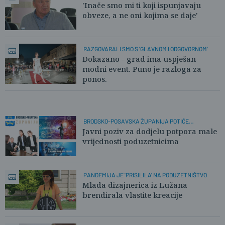
TVRTKE
'Inače smo mi ti koji ispunjavaju
obveze, a ne oni kojima se daje'
RAZGOVARALI SMO S 'GLAVNOM I ODGOVORNOM'
Dokazano - grad ima uspješan
modni event. Puno je razloga za
ponos.
BRODSKO-POSAVSKA ŽUPANIJA POTIČE
PODUZETNIŠTVO
Javni poziv za dodjelu potpora male
vrijednosti poduzetnicima
PANDEMIJA JE 'PRISILILA' NA PODUZETNIŠTVO
Mlada dizajnerica iz Lužana
brendirala vlastite kreacije