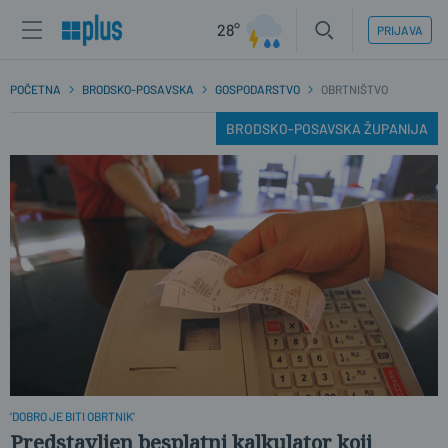
28°
PRIJAVA
POČETNA
BRODSKO-POSAVSKA
GOSPODARSTVO
OBRTNIŠTVO
BRODSKO-POSAVSKA ŽUPANIJA
'DOBRO JE BITI OBRTNIK'
Predstavljen besplatni kalkulator koji