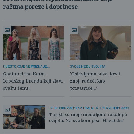
računa poreze i doprinose
MJESTO KOJE NE PRIZNAJE
SVOJE MEĐU SVOJIMA
KONFEKCIJU
Godinu dana Kami -
'Ostavljamo suze, krv i
brodskog brenda koji slavi
znoj, radeći kao
svaku ženu!
privatnice...'
IZ DRUGOG VREMENA I SVIJETA U SLAVONSKI BROD
Turisti su moje medaljone rasuli po
svijetu. Na svakom piše 'Hrvatska'