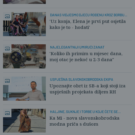
DANAS VIDJESMO DJECU ROĐENU KROZ BORBU...
'Uz konja, Elena je prvi put osjetila
kako je to - hodati'
NAJELEGANTNIJI UMIRUĆI ZANAT
'Koliko ih primim u mjesec dana,
moj otac je nekoć u 2-3 dana"
USPJEŠNA SLAVONSKOBRODSKA EKIPA
Upoznajte obrt iz SB-a koji stoji iza
uspješnih projekata diljem RH
HALJINE, SUKNJE I TORBE U KOJE ĆETE SE
ZALJUBITI
Ka Mi - nova slavonskobrodska
modna priča s dušom