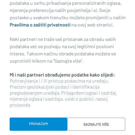
podataka u svrhu prikazivanja personaliziranih oglasa,
mjerenja preferencija naših posjetitelja i sl. Svoje
Impressum
Uvjeti korištenja
Politika privatnosti
postavke u svakom trenutku možete promijeniti u našim
Pravilima o zaštiti privatnosti
na ovoj web stranici.
Politika kolačića
Kontakt
Pritužbe
Suradnici
Neki partneri ne traže vaš pristanak za obradu vaših
Oglašavanje
podataka već se pozivaju na svoj legitimni poslovni
interes. Takvom načinu obrade podataka možete se
RUBRIKE
usprotiviti klikom na "Saznajte više".
Mi i naši partneri obrađujemo podatke kako slijedi:
BRODSKO-POSAVSKA ŽUPANIJA
Pohranjivanje i / ili pristup podacima na uređaju,
Precizni geolokacijski podaci i identifikacija
pregledavanjem uređaja, Prilagođeni oglasi i sadržaj,
POŽEŠKO-SLAVONSKA ŽUPANIJA
mjerenje oglasa i sadržaja, uvidi o publici, razvoj
proizvoda
Copyright © 2026 plusportal.hr, sva prava pridržana
PRIHVAĆAM
SAZNAJTE VIŠE
Designed & developed by Smart Code