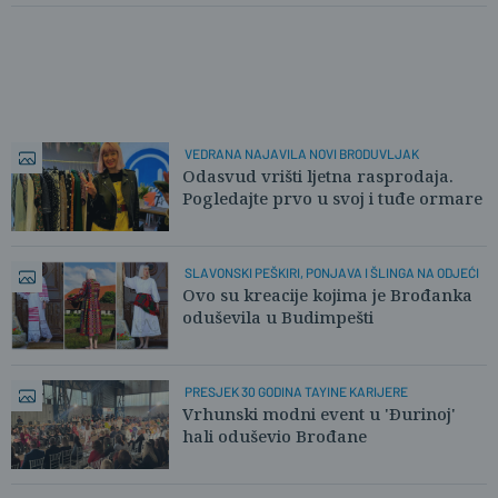
VEDRANA NAJAVILA NOVI BRODUVLJAK
Odasvud vrišti ljetna rasprodaja.
Pogledajte prvo u svoj i tuđe ormare
SLAVONSKI PEŠKIRI, PONJAVA I ŠLINGA NA ODJEĆI
Ovo su kreacije kojima je Brođanka
oduševila u Budimpešti
PRESJEK 30 GODINA TAYINE KARIJERE
Vrhunski modni event u 'Đurinoj'
hali oduševio Brođane