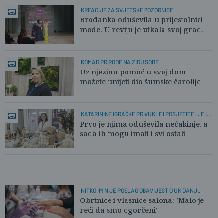
KREACIJE ZA SVJETSKE POZORNICE
Brođanka oduševila u prijestolnici
mode. U reviju je utkala svoj grad.
KOMAD PRIRODE NA ZIDU SOBE
Uz njezinu pomoć u svoj dom
možete unijeti dio šumske čarolije
KATARININE IGRAČKE PRIVUKLE I POSJETITELJE I
ŽIRI
Prvo je njima oduševila nećakinje, a
sada ih mogu imati i svi ostali
NITKO IM NIJE POSLAO OBAVIJEST O UKIDANJU
Obrtnice i vlasnice salona: 'Malo je
reći da smo ogorčeni'