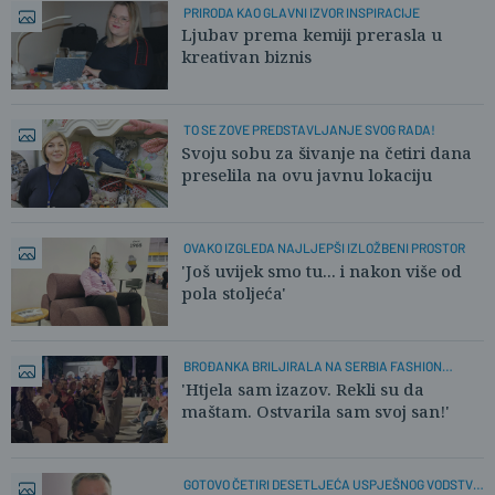
PRIRODA KAO GLAVNI IZVOR INSPIRACIJE
Ljubav prema kemiji prerasla u
kreativan biznis
TO SE ZOVE PREDSTAVLJANJE SVOG RADA!
Svoju sobu za šivanje na četiri dana
preselila na ovu javnu lokaciju
OVAKO IZGLEDA NAJLJEPŠI IZLOŽBENI PROSTOR
'Još uvijek smo tu... i nakon više od
pola stoljeća'
BROĐANKA BRILJIRALA NA SERBIA FASHION
WEEKU
'Htjela sam izazov. Rekli su da
maštam. Ostvarila sam svoj san!'
GOTOVO ČETIRI DESETLJEĆA USPJEŠNOG VODSTVA