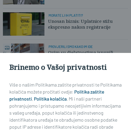
MORATE LI IH PLATITI?
Unosan biznis: Uplatnice stižu
ekspresno nakon registracije
PROVJERILI SMO KAKO IM IDE
Ovim su djelatnostima ispunili
prazne i zapuštene gradske prostore
Brinemo o Vašoj privatnosti
STATISTIKA POZITIVNA, PODUZETNICI U
PROBLEMIMA
'Račun za plin bio je 11.000 kn. Ne
Više o našim Politikama zaštite privatnosti te Politikama
znam bismo li uspjeli bez pomoći'
kolačića možete pročitati ovdje:
Politika zaštite
privatnosti
,
Politika kolačića
. Mi i naši partneri
pohranjujemo i pristupamo neosjetljivim informacijama
s vašeg uređaja, poput kolačića ili jedinstvenog
identifikatora uređaja te obrađujemo osobne podatke
poput IP adrese i identifikatore kolačića radi obrade