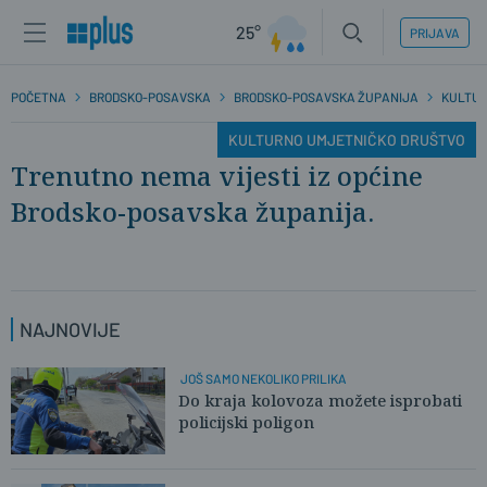
25°
PRIJAVA
POČETNA
BRODSKO-POSAVSKA
BRODSKO-POSAVSKA ŽUPANIJA
KULTU
KULTURNO UMJETNIČKO DRUŠTVO
Trenutno nema vijesti iz općine
Brodsko-posavska županija.
NAJNOVIJE
JOŠ SAMO NEKOLIKO PRILIKA
Do kraja kolovoza možete isprobati
policijski poligon