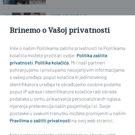
I HVIDR-A SLAVI OLUJU
'Žalosno je što smo složni samo kada
je najteže'
Brinemo o Vašoj privatnosti
Više o našim Politikama zaštite privatnosti te Politikama
OSNIVAČ IM JE BRODSKO-POSAVSKA ŽUPANIJA
U 17 županijskih škola provodit će
kolačića možete pročitati ovdje:
Politika zaštite
projekt vrijedan 938 tisuća eura
privatnosti
,
Politika kolačića
. Mi i naši partneri
pohranjujemo i pristupamo neosjetljivim informacijama
s vašeg uređaja, poput kolačića ili jedinstvenog
identifikatora uređaja te obrađujemo osobne podatke
poput IP adrese i identifikatore kolačića radi obrade
podataka u svrhu prikazivanja personaliziranih oglasa,
mjerenja preferencija naših posjetitelja i sl. Svoje
Impressum
Uvjeti korištenja
Politika privatnosti
postavke u svakom trenutku možete promijeniti u našim
Pravilima o zaštiti privatnosti
na ovoj web stranici.
Politika kolačića
Kontakt
Pritužbe
Suradnici
Neki partneri ne traže vaš pristanak za obradu vaših