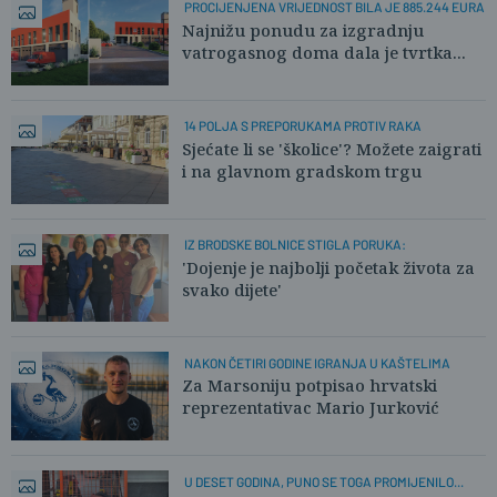
PROCIJENJENA VRIJEDNOST BILA JE 885.244 EURA
Najnižu ponudu za izgradnju
vatrogasnog doma dala je tvrtka...
14 POLJA S PREPORUKAMA PROTIV RAKA
Sjećate li se 'školice'? Možete zaigrati
i na glavnom gradskom trgu
IZ BRODSKE BOLNICE STIGLA PORUKA:
'Dojenje je najbolji početak života za
svako dijete'
NAKON ČETIRI GODINE IGRANJA U KAŠTELIMA
Za Marsoniju potpisao hrvatski
reprezentativac Mario Jurković
U DESET GODINA, PUNO SE TOGA PROMIJENILO...