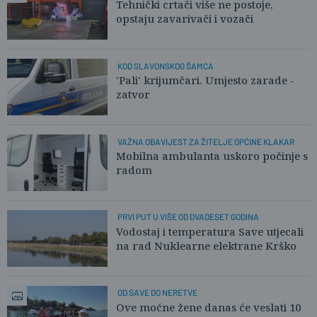
Tehnički crtači više ne postoje,
opstaju zavarivači i vozači
KOD SLAVONSKOG ŠAMCA
'Pali' krijumčari. Umjesto zarade -
zatvor
VAŽNA OBAVIJEST ZA ŽITELJE OPĆINE KLAKAR
Mobilna ambulanta uskoro počinje s
radom
PRVI PUT U VIŠE OD DVADESET GODINA
Vodostaj i temperatura Save utjecali
na rad Nuklearne elektrane Krško
OD SAVE DO NERETVE
Ove moćne žene danas će veslati 10