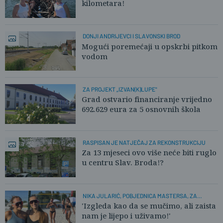
kilometara!
DONJI ANDRIJEVCI I SLAVONSKI BROD
Mogući poremećaji u opskrbi pitkom
vodom
ZA PROJEKT „IZVAN(K)LUPE"
Grad ostvario financiranje vrijedno
692.629 eura za 5 osnovnih škola
RASPISAN JE NATJEČAJ ZA REKONSTRUKCIJU
Za 13 mjeseci ovo više neće biti ruglo
u centru Slav. Broda!?
NIKA JULARIĆ, POBJEDNICA MASTERSA, ZA
PLUSPORTAL:
'Izgleda kao da se mučimo, ali zaista
nam je lijepo i uživamo!'