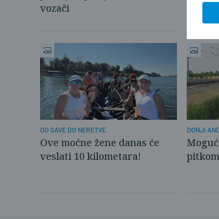
vozači
DONJI AND
OD SAVE DO NERETVE
Mogući
Ove moćne žene danas će
pitko
veslati 10 kilometara!