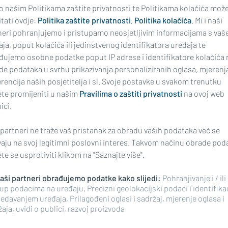
 o našim Politikama zaštite privatnosti te Politikama kolačića mož
tati ovdje:
Politika zaštite privatnosti
,
Politika kolačića
. Mi i naši
IZ BRODSKE BOLNICE STIGLA PO
 S PREPORUKAMA PROTIV RAKA
neri pohranjujemo i pristupamo neosjetljivim informacijama s vaš
'Dojenje je najbolji po
 li se 'školice'? Možete
ja, poput kolačića ili jedinstvenog identifikatora uređaja te
života za svako dijete'
ti i na glavnom
đujemo osobne podatke poput IP adrese i identifikatore kolačića 
kom trgu
de podataka u svrhu prikazivanja personaliziranih oglasa, mjerenj
rencija naših posjetitelja i sl. Svoje postavke u svakom trenutku
te promijeniti u našim
Pravilima o zaštiti privatnosti
na ovoj web
ici.
 partneri ne traže vaš pristanak za obradu vaših podataka već se
vaju na svoj legitimni poslovni interes. Takvom načinu obrade pod
e se usprotiviti klikom na "Saznajte više".
 naši partneri obrađujemo podatke kako slijedi:
Pohranjivanje i / ili
up podacima na uređaju, Precizni geolokacijski podaci i identifika
ONSKOG ŠAMCA
VAŽNA OBAVIJEST ZA ŽITELJE OP
edavanjem uređaja, Prilagođeni oglasi i sadržaj, mjerenje oglasa i
KLAKAR
krijumčari. Umjesto
Mobilna ambulanta u
aja, uvidi o publici, razvoj proizvoda
 - zatvor
počinje s radom