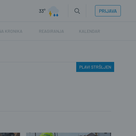
33°
PRIJAVA
NA KRONIKA
REAGIRANJA
KALENDAR
PLAVI STRŠLJEN