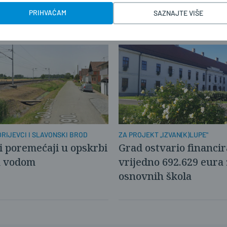
PRIHVAĆAM
SAZNAJTE VIŠE
RIJEVCI I SLAVONSKI BROD
ZA PROJEKT „IZVAN(K)LUPE"
 poremećaji u opskrbi
Grad ostvario financi
m vodom
vrijedno 692.629 eura 
osnovnih škola