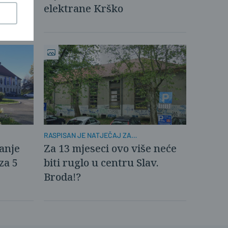
elektrane Krško
RASPISAN JE NATJEČAJ ZA
REKONSTRUKCIJU
Za 13 mjeseci ovo više neće
ranje
biti ruglo u centru Slav.
za 5
Broda!?