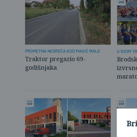
PROMETNA NESREĆA KOD MAGIĆ MALE
U SVOM T
Traktor pregazio 69-
Brodsk
godišnjaka
izvrsn
marato
Br