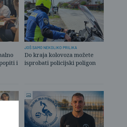
JOŠ SAMO NEKOLIKO PRILIKA
malno
Do kraja kolovoza možete
opiti i
isprobati policijski poligon