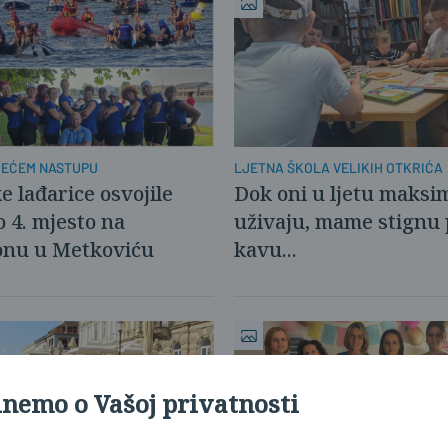
REĆEM NASTUPU
LJETNA ŠKOLA VELIKIH OTKRIĆA
e lađarice osvojile
Dok oni u ljetu maksi
o 4. mjesto na
uživaju, mame stignu p
nu u Metkoviću
kavu...
inemo o Vašoj privatnosti