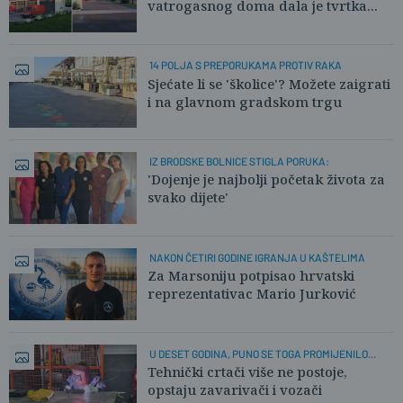
vatrogasnog doma dala je tvrtka...
14 POLJA S PREPORUKAMA PROTIV RAKA
Sjećate li se 'školice'? Možete zaigrati
i na glavnom gradskom trgu
IZ BRODSKE BOLNICE STIGLA PORUKA:
'Dojenje je najbolji početak života za
svako dijete'
NAKON ČETIRI GODINE IGRANJA U KAŠTELIMA
Za Marsoniju potpisao hrvatski
reprezentativac Mario Jurković
U DESET GODINA, PUNO SE TOGA PROMIJENILO...
Tehnički crtači više ne postoje,
opstaju zavarivači i vozači