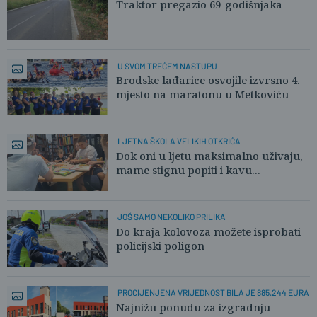
Traktor pregazio 69-godišnjaka
U SVOM TREĆEM NASTUPU
Brodske lađarice osvojile izvrsno 4.
mjesto na maratonu u Metkoviću
LJETNA ŠKOLA VELIKIH OTKRIĆA
Dok oni u ljetu maksimalno uživaju,
mame stignu popiti i kavu...
JOŠ SAMO NEKOLIKO PRILIKA
Do kraja kolovoza možete isprobati
policijski poligon
PROCIJENJENA VRIJEDNOST BILA JE 885.244 EURA
Najnižu ponudu za izgradnju