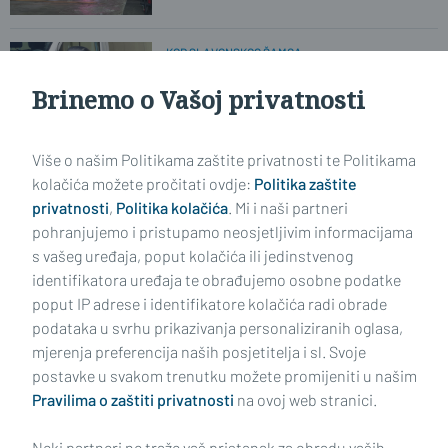
KOD SLAVONSKOG ŠAMCA
'Pali' krijumčari. Umjesto zarade -
zatvor
Brinemo o Vašoj privatnosti
Više o našim Politikama zaštite privatnosti te Politikama
VAŽNA OBAVIJEST ZA ŽITELJE OPĆINE KLAKAR
Mobilna ambulanta uskoro počinje s
kolačića možete pročitati ovdje:
Politika zaštite
radom
privatnosti
,
Politika kolačića
. Mi i naši partneri
pohranjujemo i pristupamo neosjetljivim informacijama
s vašeg uređaja, poput kolačića ili jedinstvenog
identifikatora uređaja te obrađujemo osobne podatke
poput IP adrese i identifikatore kolačića radi obrade
podataka u svrhu prikazivanja personaliziranih oglasa,
mjerenja preferencija naših posjetitelja i sl. Svoje
Impressum
Uvjeti korištenja
Politika privatnosti
postavke u svakom trenutku možete promijeniti u našim
Pravilima o zaštiti privatnosti
na ovoj web stranici.
Politika kolačića
Kontakt
Pritužbe
Suradnici
Neki partneri ne traže vaš pristanak za obradu vaših