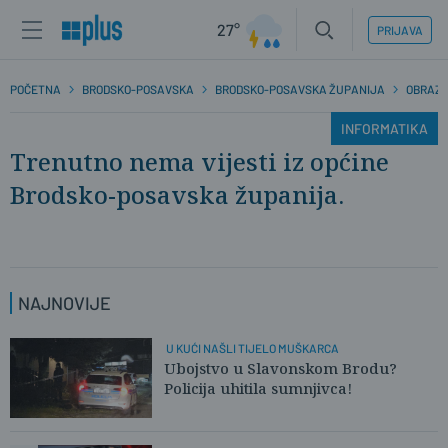
27°
PRIJAVA
POČETNA
BRODSKO-POSAVSKA
BRODSKO-POSAVSKA ŽUPANIJA
OBRAZ
INFORMATIKA
Trenutno nema vijesti iz općine
Brodsko-posavska županija.
NAJNOVIJE
U KUĆI NAŠLI TIJELO MUŠKARCA
Ubojstvo u Slavonskom Brodu?
Policija uhitila sumnjivca!