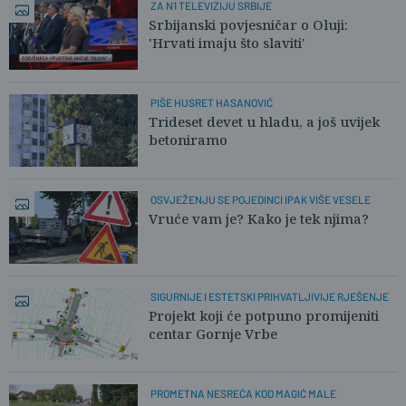
ZA N1 TELEVIZIJU SRBIJE
Srbijanski povjesničar o Oluji:
'Hrvati imaju što slaviti'
PIŠE HUSRET HASANOVIĆ
Trideset devet u hladu, a još uvijek
betoniramo
OSVJEŽENJU SE POJEDINCI IPAK VIŠE VESELE
Vruće vam je? Kako je tek njima?
SIGURNIJE I ESTETSKI PRIHVATLJIVIJE RJEŠENJE
Projekt koji će potpuno promijeniti
centar Gornje Vrbe
PROMETNA NESREĆA KOD MAGIĆ MALE