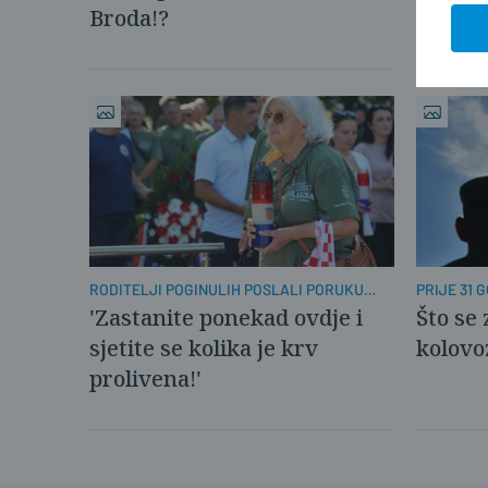
Broda!?
uživam
PRIJE 31 G
RODITELJI POGINULIH POSLALI PORUKU
MLADIMA
Što se 
'Zastanite ponekad ovdje i
kolovo
sjetite se kolika je krv
prolivena!'