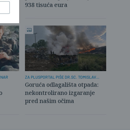
938 tisuća eura
ONAR
ZA PLUSPORTAL PIŠE DR.SC. TOMISLAV
LUKIĆ
Goruća odlagališta otpada:
o
nekontrolirano izgaranje
pred našim očima