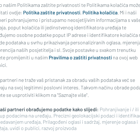
 o našim Politikama zaštite privatnosti te Politikama kolačića mož
tati ovdje:
Politika zaštite privatnosti
,
Politika kolačića
. Mi i naši
DONJI ANDRIJEVCI I SLAVONSKI 
DO NERETVE
neri pohranjujemo i pristupamo neosjetljivim informacijama s vaš
Mogući poremećaji u 
ćne žene danas će
ja, poput kolačića ili jedinstvenog identifikatora uređaja te
pitkom vodom
 10 kilometara!
đujemo osobne podatke poput IP adrese i identifikatore kolačića 
de podataka u svrhu prikazivanja personaliziranih oglasa, mjerenj
rencija naših posjetitelja i sl. Svoje postavke u svakom trenutku
te promijeniti u našim
Pravilima o zaštiti privatnosti
na ovoj web
ici.
 partneri ne traže vaš pristanak za obradu vaših podataka već se
vaju na svoj legitimni poslovni interes. Takvom načinu obrade pod
e se usprotiviti klikom na "Saznajte više".
 naši partneri obrađujemo podatke kako slijedi:
Pohranjivanje i / ili
up podacima na uređaju, Precizni geolokacijski podaci i identifika
ARIĆ, POBJEDNICA MASTERSA, ZA
I HVIDR-A SLAVI OLUJU
edavanjem uređaja, Prilagođeni oglasi i sadržaj, mjerenje oglasa i
AL:
da kao da se mučimo,
'Žalosno je što smo slo
aja, uvidi o publici, razvoj proizvoda
sta nam je lijepo i
samo kada je najteže'