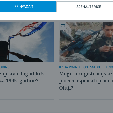
o!'
PRIHVAĆAM
SAZNAJTE VIŠE
ODINU...
KADA VOJNIK POSTANE KOLEKCI
zapravo dogodilo 5.
Mogu li registracijske
za 1995. godine?
pločice ispričati priču 
Oluji?