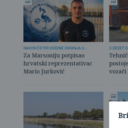
NAKON ČETIRI GODINE IGRANJA U
U DESET G
KAŠTELIMA
PROMIJENI
Za Marsoniju potpisao
Tehničk
hrvatski reprezentativac
postoje
Mario Jurković
vozači
Br