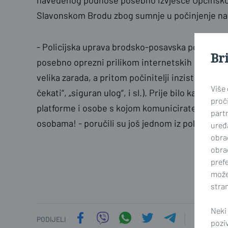
navedenog podnose posebno izvješće Općinsko
Slavonskom Brodu zbog sumnje u počinjenje na
- Policijska uprava brodsko-posavska ponovno
Br
posebno oprezni prilikom internetskih ulaganja,
velika zarada, a pritom počinitelji inzistiraju n
Više
čekati“, „siguran ulog“, i sl.). Prije bilo kakvog 
proči
platforme i osobe s kojom komunicirate te NIK
part
osobama! - poručili su još jednom iz policije.
uređa
obra
obra
prefe
može
stran
Neki
PODIJELI
pozi