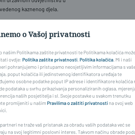
m državnom odvjetništvu u
vedenog kaznenog djela.
 upozorava građane da budu
inemo o Vašoj privatnosti
 osobito kada im se nude brza i
a hitnosti („samo sada“, „nemate što
 o našim Politikama zaštite privatnosti te Politikama kolačića mož
ulaganja provjerite vjerodostojnost
tati ovdje:
Politika zaštite privatnosti
,
Politika kolačića
. Mi i naši
ADA ne uplaćujte novac nepoznatim
neri pohranjujemo i pristupamo neosjetljivim informacijama s vaš
ja, poput kolačića ili jedinstvenog identifikatora uređaja te
đujemo osobne podatke poput IP adrese i identifikatore kolačića 
de podataka u svrhu prikazivanja personaliziranih oglasa, mjerenj
rencija naših posjetitelja i sl. Svoje postavke u svakom trenutku
te promijeniti u našim
Pravilima o zaštiti privatnosti
na ovoj web
ici.
 partneri ne traže vaš pristanak za obradu vaših podataka već se
vaju na svoj legitimni poslovni interes. Takvom načinu obrade pod