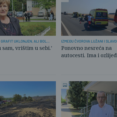
 GRAFIT UKLONJEN, ALI BOL
IZMEĐU ČVOROVA LUŽANI I SLAVO
BROD
 sam, vrištim u sebi.'
Ponovno nesreća na
autocesti. Ima i ozlije