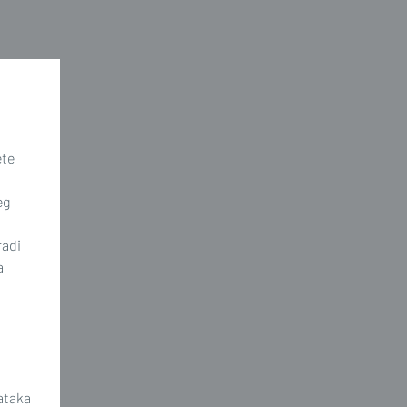
ete
eg
radi
a
ataka