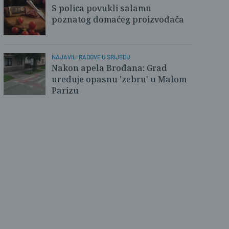
S polica povukli salamu
poznatog domaćeg proizvođača
NAJAVILI RADOVE U SRIJEDU
Nakon apela Brođana: Grad
uređuje opasnu 'zebru' u Malom
Parizu