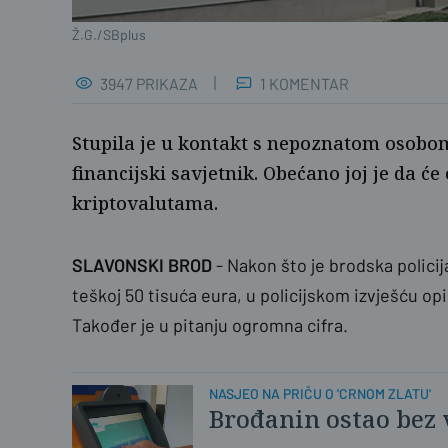
Ž.G./SBplus
3947 PRIKAZA
1 KOMENTAR
Stupila je u kontakt s nepoznatom osobom
financijski savjetnik. Obećano joj je da će
kriptovalutama.
SLAVONSKI BROD
- Nakon što je brodska policija
teškoj 50 tisuća eura, u policijskom izvješću opis
Također je u pitanju ogromna cifra.
NASJEO NA PRIČU O 'CRNOM ZLATU'
Brođanin ostao bez v