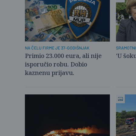
NA ČELU FIRME JE 37-GODIŠNJAK
SRAMOTNI
OSTAJE
Primio 23.000 eura, ali nije
'U šoku
isporučio robu. Dobio
kaznenu prijavu.