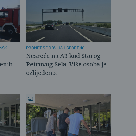
NSKI
PROMET SE ODVIJA USPORENO
Nesreća na A3 kod Starog
đenih
Petrovog Sela. Više osoba je
ozlijeđeno.