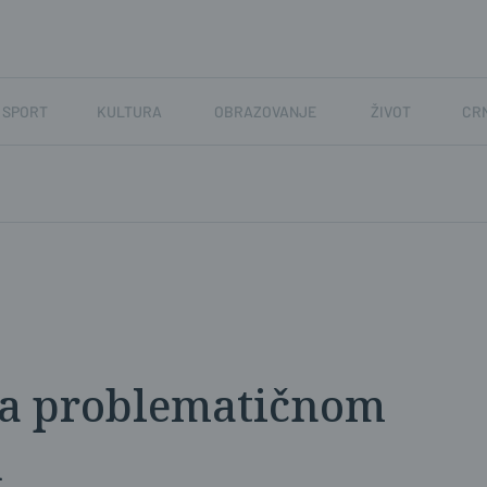
SPORT
KULTURA
OBRAZOVANJE
ŽIVOT
CR
na problematičnom
u