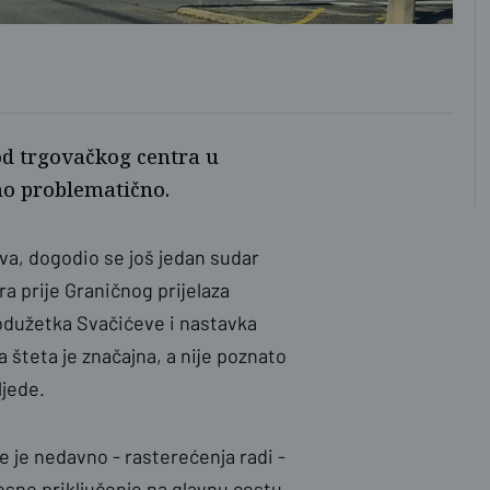
DM
 kod trgovačkog centra u
no problematično.
eva, dogodio se još jedan sudar
a prije Graničnog prijelaza
rodužetka Svačićeve i nastavka
 šteta je značajna, a nije poznato
ljede.
je je nedavno - rasterećenja radi -
sno priključenje na glavnu cestu.