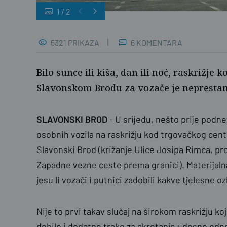
1
/
2
DM
5321 PRIKAZA
6 KOMENTARA
Bilo sunce ili kiša, dan ili noć, raskrižje
Slavonskom Brodu za vozače je nepresta
SLAVONSKI BROD
- U srijedu, nešto prije podn
osobnih vozila na raskrižju kod trgovačkog centr
Slavonski Brod (križanje Ulice Josipa Rimca, p
Zapadne vezne ceste prema granici). Materijalna
jesu li vozači i putnici zadobili kakve tjelesne oz
Nije to prvi takav slučaj na širokom raskrižju ko
dobilo i dodatne trake za skretanje udesno odno