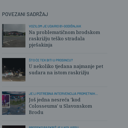
POVEZANI SADRŽAJ
VOZILOM JE UDARIO 81-GODIŠNJAK
Na problematičnom brodskom
raskrižju teško stradala
pješakinja
ŠTO ĆE TEK BITI U PROSINCU?
U nekoliko tjedana najmanje pet
sudara na istom raskrižju
JE LI POTREBNA INTERVENCIJA PROMETNIH
STRUČNJAKA?
Još jedna nesreća 'kod
Colosseuma' u Slavonskom
Brodu
BRODSKO RASKRIŽJE U KOLAPSU