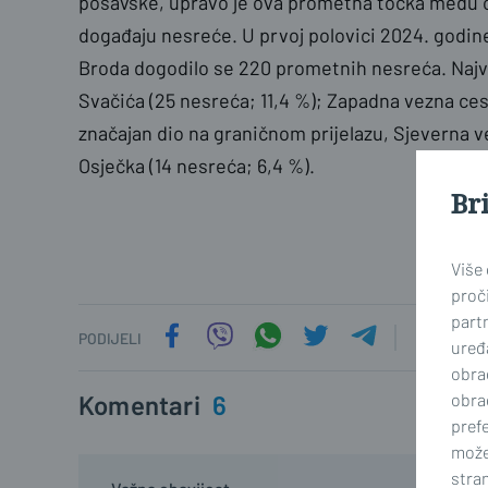
posavske, upravo je ova prometna točka među 
događaju nesreće. U prvoj polovici 2024. godin
Broda dogodilo se 220 prometnih nesreća. Najvi
Svačića (25 nesreća; 11,4 %); Zapadna vezna ces
značajan dio na graničnom prijelazu, Sjeverna ve
Osječka (14 nesreća; 6,4 %).
Br
Više
proči
part
PODIJELI
uređa
obra
obra
Komentari
6
prefe
može
stran