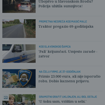
Ubojstvo u Slavonskom Brodu?
Policija uhitila sumnjivca!
PROMETNA NESREĆA KOD MAGIĆ MALE
Traktor pregazio 69-godišnjaka
KOD SLAVONSKOG ŠAMCA
'Pali' krijumčari. Umjesto zarade -
zatvor
NA ČELU FIRME JE 37-GODIŠNJAK
Primio 23.000 eura, ali nije isporučio
robu. Dobio kaznenu prijavu.
SRAMOTNI GRAFIT UKLONJEN, ALI BOL OSTAJE
'U šoku sam, vrištim u sebi.'