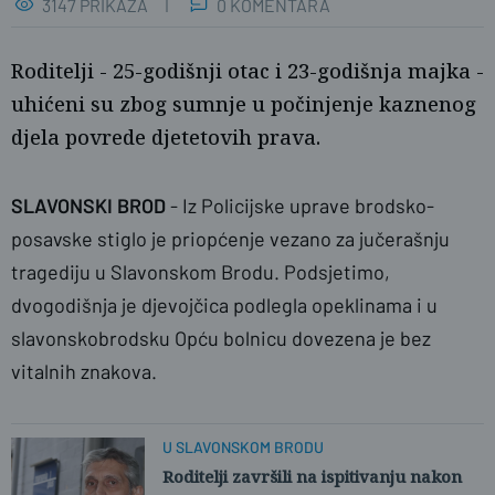
3147 PRIKAZA
0 KOMENTARA
Roditelji - 25-godišnji otac i 23-godišnja majka -
uhićeni su zbog sumnje u počinjenje kaznenog
djela povrede djetetovih prava.
SLAVONSKI BROD
- Iz Policijske uprave brodsko-
posavske stiglo je priopćenje vezano za jučerašnju
MUP
tragediju u Slavonskom Brodu. Podsjetimo,
dvogodišnja je djevojčica podlegla opeklinama i u
slavonskobrodsku Opću bolnicu dovezena je bez
vitalnih znakova.
U SLAVONSKOM BRODU
Roditelji završili na ispitivanju nakon