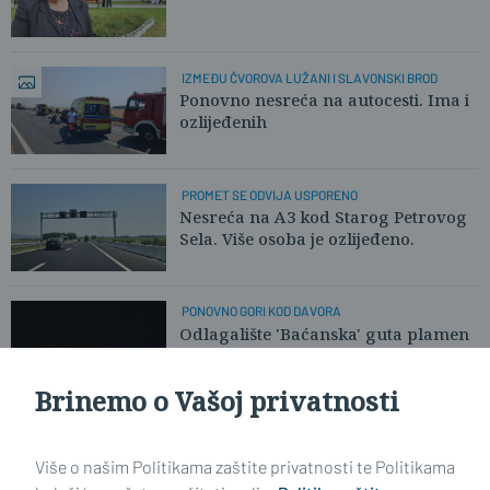
IZMEĐU ČVOROVA LUŽANI I SLAVONSKI BROD
Ponovno nesreća na autocesti. Ima i
ozlijeđenih
PROMET SE ODVIJA USPORENO
Nesreća na A3 kod Starog Petrovog
Sela. Više osoba je ozlijeđeno.
PONOVNO GORI KOD DAVORA
Odlagalište 'Baćanska' guta plamen
Brinemo o Vašoj privatnosti
Učitaj još članaka
Više o našim Politikama zaštite privatnosti te Politikama