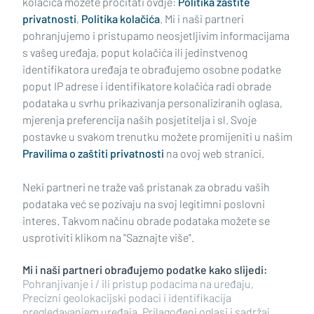
kolačića možete pročitati ovdje:
Politika zaštite
privatnosti
,
Politika kolačića
. Mi i naši partneri
pohranjujemo i pristupamo neosjetljivim informacijama
s vašeg uređaja, poput kolačića ili jedinstvenog
identifikatora uređaja te obrađujemo osobne podatke
poput IP adrese i identifikatore kolačića radi obrade
podataka u svrhu prikazivanja personaliziranih oglasa,
mjerenja preferencija naših posjetitelja i sl. Svoje
Impressum
Uvjeti korištenja
Politika privatnosti
postavke u svakom trenutku možete promijeniti u našim
Pravilima o zaštiti privatnosti
na ovoj web stranici.
Politika kolačića
Kontakt
Pritužbe
Suradnici
Neki partneri ne traže vaš pristanak za obradu vaših
Oglašavanje
podataka već se pozivaju na svoj legitimni poslovni
interes. Takvom načinu obrade podataka možete se
RUBRIKE
usprotiviti klikom na "Saznajte više".
Mi i naši partneri obrađujemo podatke kako slijedi:
BRODSKO-POSAVSKA ŽUPANIJA
Pohranjivanje i / ili pristup podacima na uređaju,
Precizni geolokacijski podaci i identifikacija
pregledavanjem uređaja, Prilagođeni oglasi i sadržaj,