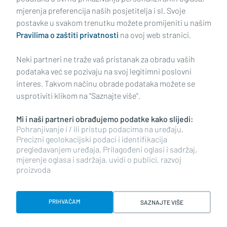
mjerenja preferencija naših posjetitelja i sl. Svoje
Impressum
Uvjeti korištenja
Politika privatnosti
postavke u svakom trenutku možete promijeniti u našim
Pravilima o zaštiti privatnosti
na ovoj web stranici.
Politika kolačića
Kontakt
Pritužbe
Suradnici
Neki partneri ne traže vaš pristanak za obradu vaših
Oglašavanje
podataka već se pozivaju na svoj legitimni poslovni
interes. Takvom načinu obrade podataka možete se
RUBRIKE
usprotiviti klikom na "Saznajte više".
Mi i naši partneri obrađujemo podatke kako slijedi:
BRODSKO-POSAVSKA ŽUPANIJA
Pohranjivanje i / ili pristup podacima na uređaju,
Precizni geolokacijski podaci i identifikacija
pregledavanjem uređaja, Prilagođeni oglasi i sadržaj,
POŽEŠKO-SLAVONSKA ŽUPANIJA
mjerenje oglasa i sadržaja, uvidi o publici, razvoj
proizvoda
Copyright © 2026 plusportal.hr, sva prava pridržana
PRIHVAĆAM
SAZNAJTE VIŠE
Designed & developed by Smart Code