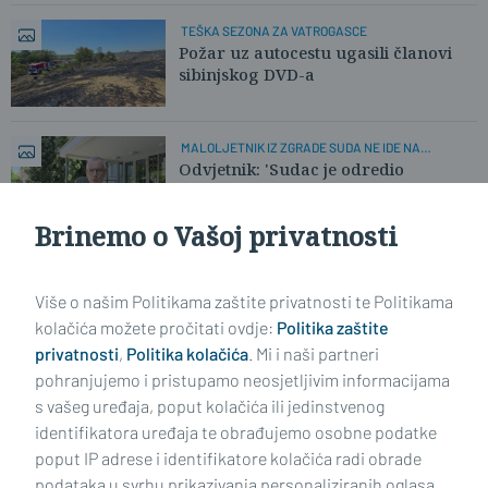
TEŠKA SEZONA ZA VATROGASCE
Požar uz autocestu ugasili članovi
sibinjskog DVD-a
MALOLJETNIK IZ ZGRADE SUDA NE IDE NA
SLOBODU
Odvjetnik: 'Sudac je odredio
privremenu mjeru smještaja u
ustanovu!'
Brinemo o Vašoj privatnosti
Učitaj još članaka
Više o našim Politikama zaštite privatnosti te Politikama
kolačića možete pročitati ovdje:
Politika zaštite
privatnosti
,
Politika kolačića
. Mi i naši partneri
pohranjujemo i pristupamo neosjetljivim informacijama
s vašeg uređaja, poput kolačića ili jedinstvenog
identifikatora uređaja te obrađujemo osobne podatke
poput IP adrese i identifikatore kolačića radi obrade
podataka u svrhu prikazivanja personaliziranih oglasa,