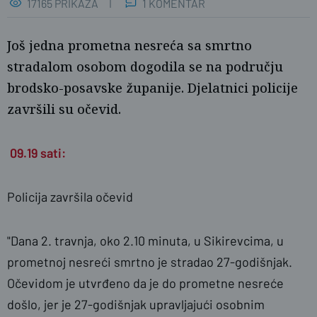
17165 PRIKAZA
1 KOMENTAR
Još jedna prometna nesreća sa smrtno
stradalom osobom dogodila se na području
brodsko-posavske županije. Djelatnici policije
završili su očevid.
09.19 sati:
Policija završila očevid
naslovnica
AP/SBplus
"Dana 2. travnja, oko 2.10 minuta, u Sikirevcima, u
prometnoj nesreći smrtno je stradao 27-godišnjak.
Očevidom je utvrđeno da je do prometne nesreće
došlo, jer je 27-godišnjak upravljajući osobnim