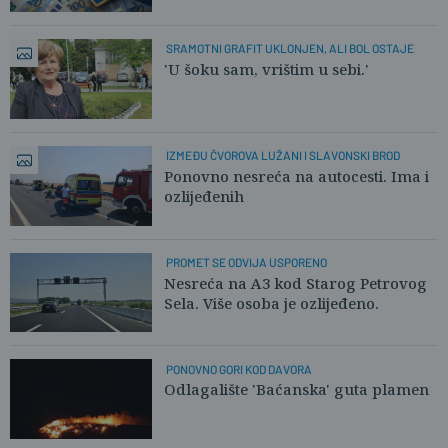
SRAMOTNI GRAFIT UKLONJEN, ALI BOL OSTAJE
'U šoku sam, vrištim u sebi.'
IZMEĐU ČVOROVA LUŽANI I SLAVONSKI BROD
Ponovno nesreća na autocesti. Ima i
ozlijeđenih
PROMET SE ODVIJA USPORENO
Nesreća na A3 kod Starog Petrovog
Sela. Više osoba je ozlijeđeno.
PONOVNO GORI KOD DAVORA
Odlagalište 'Baćanska' guta plamen