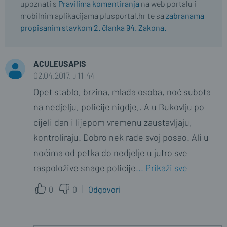
upoznati s
Pravilima komentiranja
na web portalu i
mobilnim aplikacijama plusportal.hr te sa
zabranama
propisanim stavkom 2. članka 94. Zakona.
ACULEUSAPIS
02.04.2017. u 11:44
Opet stablo, brzina, mlađa osoba, noć subota
na nedjelju, policije nigdje,. A u Bukovlju po
cijeli dan i lijepom vremenu zaustavljaju,
kontroliraju. Dobro nek rade svoj posao. Ali u
noćima od petka do nedjelje u jutro sve
raspoložive snage policije
... Prikaži sve
0
0
Odgovori